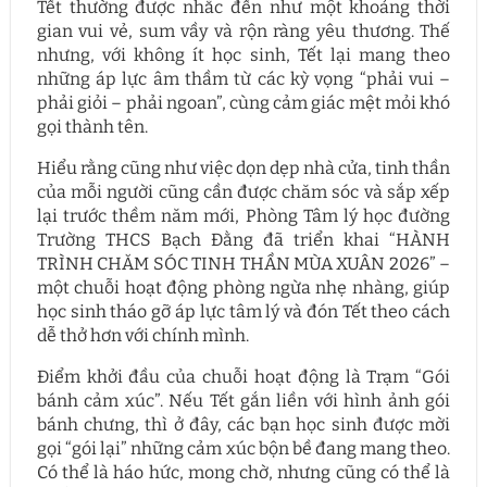
Tết thường được nhắc đến như một khoảng thời
gian vui vẻ, sum vầy và rộn ràng yêu thương. Thế
nhưng, với không ít học sinh, Tết lại mang theo
những áp lực âm thầm từ các kỳ vọng “phải vui –
phải giỏi – phải ngoan”, cùng cảm giác mệt mỏi khó
gọi thành tên.
Hiểu rằng cũng như việc dọn dẹp nhà cửa, tinh thần
của mỗi người cũng cần được chăm sóc và sắp xếp
lại trước thềm năm mới, Phòng Tâm lý học đường
Trường THCS Bạch Đằng đã triển khai “HÀNH
TRÌNH CHĂM SÓC TINH THẦN MÙA XUÂN 2026” –
một chuỗi hoạt động phòng ngừa nhẹ nhàng, giúp
học sinh tháo gỡ áp lực tâm lý và đón Tết theo cách
dễ thở hơn với chính mình.
Điểm khởi đầu của chuỗi hoạt động là Trạm “Gói
bánh cảm xúc”. Nếu Tết gắn liền với hình ảnh gói
bánh chưng, thì ở đây, các bạn học sinh được mời
gọi “gói lại” những cảm xúc bộn bề đang mang theo.
Có thể là háo hức, mong chờ, nhưng cũng có thể là