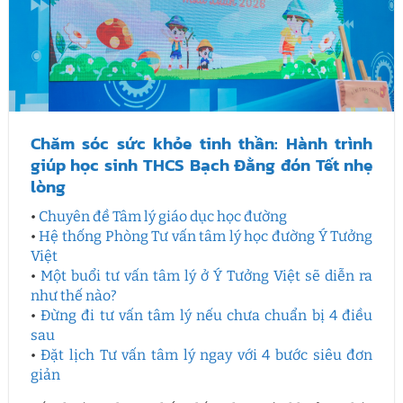
Chăm sóc sức khỏe tinh thần: Hành trình
giúp học sinh THCS Bạch Đằng đón Tết nhẹ
lòng
•
Chuyên đề Tâm lý giáo dục học đường
•
Hệ thống Phòng Tư vấn tâm lý học đường Ý Tưởng
Việt
•
Một buổi tư vấn tâm lý ở Ý Tưởng Việt sẽ diễn ra
như thế nào?
•
Đừng đi tư vấn tâm lý nếu chưa chuẩn bị 4 điều
sau
•
Đặt lịch Tư vấn tâm lý ngay với 4 bước siêu đơn
giản