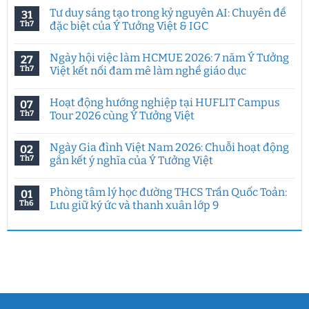
Tư duy sáng tạo trong kỷ nguyên AI: Chuyên đề
31
Th7
đặc biệt của Ý Tưởng Việt & IGC
Không
có
Ngày hội việc làm HCMUE 2026: 7 năm Ý Tưởng
27
bình
luận
Th7
Việt kết nối đam mê làm nghề giáo dục
ở
Tư
Không
duy
có
Hoạt động hướng nghiệp tại HUFLIT Campus
07
sáng
bình
tạo
luận
Th7
Tour 2026 cùng Ý Tưởng Việt
trong
ở
kỷ
Ngày
Không
nguyên
hội
có
Ngày Gia đình Việt Nam 2026: Chuỗi hoạt động
02
AI:
việc
bình
Chuyên
làm
luận
Th7
gắn kết ý nghĩa của Ý Tưởng Việt
đề
HCMUE
ở
đặc
2026:
Hoạt
Không
biệt
7
động
có
Phòng tâm lý học đường THCS Trần Quốc Toản:
01
của
năm
hướng
bình
Ý
Ý
nghiệp
luận
Th6
Lưu giữ ký ức và thanh xuân lớp 9
Tưởng
Tưởng
tại
ở
Việt
Việt
HUFLIT
Ngày
Không
&
kết
Campus
Gia
có
IGC
nối
Tour
đình
bình
đam
2026
Việt
luận
mê
cùng
Nam
ở
làm
Ý
2026:
Phòng
nghề
Tưởng
Chuỗi
tâm
giáo
Việt
hoạt
lý
dục
động
học
gắn
đường
kết
THCS