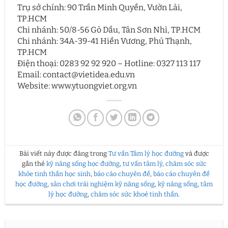
Trụ sở chính: 90 Trần Minh Quyền, Vườn Lài,
TP.HCM
Chi nhánh: 50/8-56 Gò Dầu, Tân Sơn Nhì, TP.HCM
Chi nhánh: 34A-39-41 Hiền Vương, Phú Thạnh,
TP.HCM
Điện thoại: 0283 92 92 920 – Hotline: 0327 113 117
Email: contact@vietidea.edu.vn
Website: www.ytuongviet.org.vn
Bài viết này được đăng trong
Tư vấn Tâm lý học đường
và được
gắn thẻ
kỹ năng sống học đường
,
tư vấn tâm lý
,
chăm sóc sức
khỏe tinh thần học sinh
,
báo cáo chuyên đề
,
báo cáo chuyên đề
học đường
,
sân chơi trải nghiệm kỹ năng sống
,
kỹ năng sống
,
tâm
lý học đường
,
chăm sóc sức khoẻ tinh thần
.