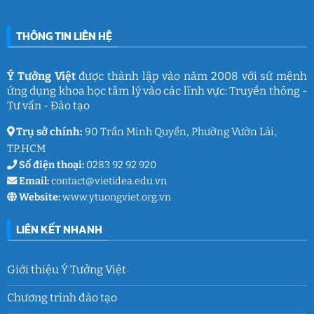
ý
Trần
nghĩa
Quốc
của
Toản:
THÔNG TIN LIÊN HỆ
Ý
Lưu
Tưởng
giữ
Việt
ký
ức
và
Ý Tưởng Việt
được thành lập vào năm 2008 với sứ mệnh
thanh
ứng dụng khoa học tâm lý vào các lĩnh vực: Truyền thông -
xuân
lớp
Tư vấn - Đào tạo
9
Trụ sở chính:
90 Trần Minh Quyền, Phường Vườn Lài,
TP.HCM
Số điện thoại:
0283 92 92 920
Email:
contact@vietidea.edu.vn
Website:
www.ytuongviet.org.vn
LIÊN KẾT NHANH
Giới thiệu Ý Tưởng Việt
Chương trình đào tạo