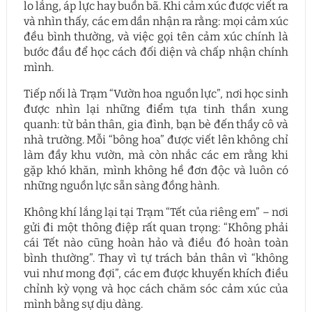
lo lắng, áp lực hay buồn bã. Khi cảm xúc được viết ra
và nhìn thấy, các em dần nhận ra rằng: mọi cảm xúc
đều bình thường, và việc gọi tên cảm xúc chính là
bước đầu để học cách đối diện và chấp nhận chính
mình.
Tiếp nối là Trạm “Vườn hoa nguồn lực”, nơi học sinh
được nhìn lại những điểm tựa tinh thần xung
quanh: từ bản thân, gia đình, bạn bè đến thầy cô và
nhà trường. Mỗi “bông hoa” được viết lên không chỉ
làm đầy khu vườn, mà còn nhắc các em rằng khi
gặp khó khăn, mình không hề đơn độc và luôn có
những nguồn lực sẵn sàng đồng hành.
Không khí lắng lại tại Trạm “Tết của riêng em” – nơi
gửi đi một thông điệp rất quan trọng: “Không phải
cái Tết nào cũng hoàn hảo và điều đó hoàn toàn
bình thường”. Thay vì tự trách bản thân vì “không
vui như mong đợi”, các em được khuyến khích điều
chỉnh kỳ vọng và học cách chăm sóc cảm xúc của
mình bằng sự dịu dàng.