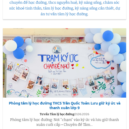
chuyên đề học đường
,
thcs nguyễn huệ
,
kỹ năng sống
,
chăm sóc
sức khoẻ tinh thần
,
tâm lý học đường
,
kỹ năng sống cần thiết
,
dự
án tư vấn tâm lý học đường
.
Phòng tâm lý học đường THCS Trần Quốc Toản: Lưu giữ ký ức và
thanh xuân lớp 9
Tư vấn Tâm lý học đường
01.06.2026
Phòng tâm lý học đường: Nơi “chạm” vào ký ức và lưu giữ thanh
xuân cuối cấp • Chuyên đề Tâm...