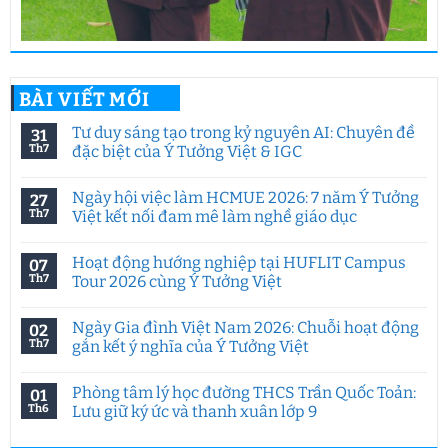
BÀI VIẾT MỚI
Tư duy sáng tạo trong kỷ nguyên AI: Chuyên đề
31
Th7
đặc biệt của Ý Tưởng Việt & IGC
Không
có
Ngày hội việc làm HCMUE 2026: 7 năm Ý Tưởng
27
bình
luận
Th7
Việt kết nối đam mê làm nghề giáo dục
ở
Tư
Không
duy
có
Hoạt động hướng nghiệp tại HUFLIT Campus
07
sáng
bình
tạo
luận
Th7
Tour 2026 cùng Ý Tưởng Việt
trong
ở
kỷ
Ngày
Không
nguyên
hội
có
Ngày Gia đình Việt Nam 2026: Chuỗi hoạt động
02
AI:
việc
bình
Chuyên
làm
luận
Th7
gắn kết ý nghĩa của Ý Tưởng Việt
đề
HCMUE
ở
đặc
2026:
Hoạt
Không
biệt
7
động
có
Phòng tâm lý học đường THCS Trần Quốc Toản:
01
của
năm
hướng
bình
Ý
Ý
nghiệp
luận
Th6
Lưu giữ ký ức và thanh xuân lớp 9
Tưởng
Tưởng
tại
ở
Việt
Việt
HUFLIT
Ngày
Không
&
kết
Campus
Gia
có