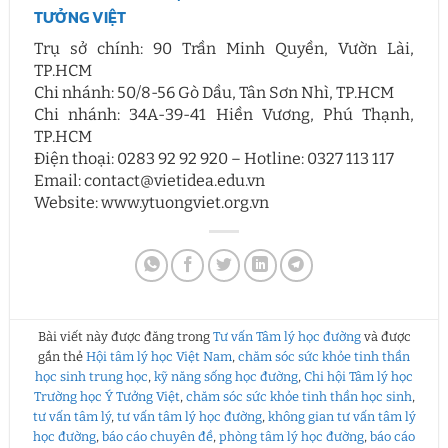
TƯỞNG VIỆT
Trụ sở chính: 90 Trần Minh Quyền, Vườn Lài,
TP.HCM
Chi nhánh: 50/8-56 Gò Dầu, Tân Sơn Nhì, TP.HCM
Chi nhánh: 34A-39-41 Hiền Vương, Phú Thạnh,
TP.HCM
Điện thoại: 0283 92 92 920 – Hotline: 0327 113 117
Email: contact@vietidea.edu.vn
Website: www.ytuongviet.org.vn
Bài viết này được đăng trong
Tư vấn Tâm lý học đường
và được
gắn thẻ
Hội tâm lý học Việt Nam
,
chăm sóc sức khỏe tinh thần
học sinh trung học
,
kỹ năng sống học đường
,
Chi hội Tâm lý học
Trường học Ý Tưởng Việt
,
chăm sóc sức khỏe tinh thần học sinh
,
tư vấn tâm lý
,
tư vấn tâm lý học đường
,
không gian tư vấn tâm lý
học đường
,
báo cáo chuyên đề
,
phòng tâm lý học đường
,
báo cáo