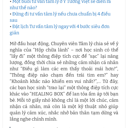
•
Một buổi tư vấn tâm lý ở Ý Tưởng Việt sẽ diễn ra
như thế nào?
•
Đừng đi tư vấn tâm lý nếu chưa chuẩn bị 4 điều
sau
•
Đặt lịch Tư vấn tâm lý ngay với 4 bước siêu đơn
giản
Mở đầu hoạt động, Chuyên viên Tâm lý chia sẻ về ý
nghĩa của “Hộp chữa lành” – nơi học sinh có thể
“lấy đi” một thông điệp tích cực để “sạc” lại năng
lượng, đồng thời chia sẻ những cảm nhận cá nhân
như “Điều gì làm các em thấy thoải mái hơn?”,
“Thông điệp nào chạm đến trái tim em?” hay
“Khoảnh khắc nào khiến em vui nhất?”,… Từ đây,
các bạn học sinh “trao lại” một thông điệp tích cực
khác vào “HEALING BOX” để lan tỏa ấm áp tới bạn
bè. Mỗi tờ giấy nhỏ không chỉ là một lời chúc, cảm
nhận cá nhân, mà còn là một kỹ thuật nhỏ giúp
quản lý cảm xúc, nhắc nhở bản thân tạm dừng và
lắng nghe chính mình.