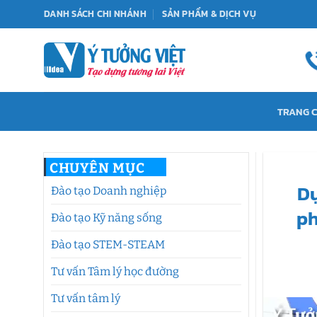
Bỏ
DANH SÁCH CHI NHÁNH
SẢN PHẨM & DỊCH VỤ
qua
nội
dung
TRANG 
CHUYÊN MỤC
Dự
Đào tạo Doanh nghiệp
ph
Đào tạo Kỹ năng sống
Đào tạo STEM-STEAM
Tư vấn Tâm lý học đường
Tư vấn tâm lý