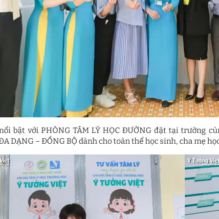
 nổi bật với PHÒNG TÂM LÝ HỌC ĐƯỜNG đặt tại trường 
A DẠNG – ĐỒNG BỘ dành cho toàn thể học sinh, cha mẹ học s