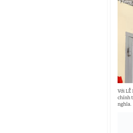
Với LỄ
chính 
nghĩa.