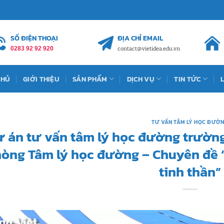
SỐ ĐIỆN THOẠI
ĐỊA CHỈ EMAIL
0283 92 92 920
contact@vietidea.edu.vn
CHỦ
GIỚI THIỆU
SẢN PHẨM
DỊCH VỤ
TIN TỨC
TƯ VẤN TÂM LÝ HỌC ĐƯỜ
 án tư vấn tâm lý học đường trường
òng Tâm lý học đường – Chuyên đề 
tinh thần”