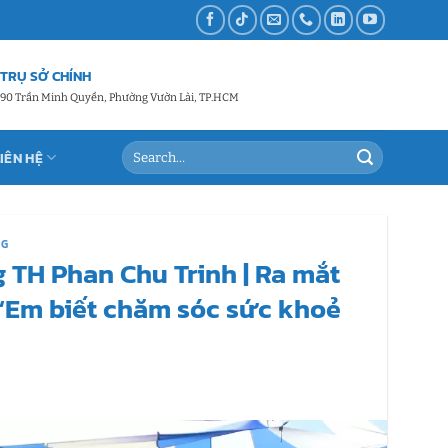
TRỤ SỞ CHÍNH
90 Trần Minh Quyền, Phường Vườn Lài, TP.HCM
LIÊN HỆ
NG
 TH Phan Chu Trinh | Ra mắt
“Em biết chăm sóc sức khoẻ