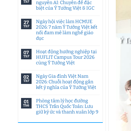
Th7
nguyên AI: Chuyên đề đặc
biệt của Ý Tưởng Việt & IGC
Không
có
Ngày hội việc làm HCMUE
27
bình
luận
Th7
2026: 7 năm Ý Tưởng Việt kết
ở
nối đam mê làm nghề giáo
Tư
duy
dục
sáng
tạo
Không
trong
có
Hoạt động hướng nghiệp tại
07
kỷ
bình
nguyên
luận
Th7
HUFLIT Campus Tour 2026
ở
AI:
cùng Ý Tưởng Việt
Ngày
Chuyên
hội
đề
Không
việc
đặc
có
làm
biệt
Ngày Gia đình Việt Nam
02
bình
HCMUE
của
luận
Th7
2026: Chuỗi hoạt động gắn
2026:
Ý
ở
7
Tưởng
kết ý nghĩa của Ý Tưởng Việt
Hoạt
năm
Việt
động
Ý
Không
&
hướng
Tưởng
có
IGC
nghiệp
Phòng tâm lý học đường
01
Việt
bình
tại
kết
luận
Th6
THCS Trần Quốc Toản: Lưu
HUFLIT
ở
nối
Campus
giữ ký ức và thanh xuân lớp 9
Ngày
đam
Tour
Gia
mê
2026
Không
đình
làm
cùng
có
Việt
nghề
Ý
bình
Nam
giáo
Tưởng
luận