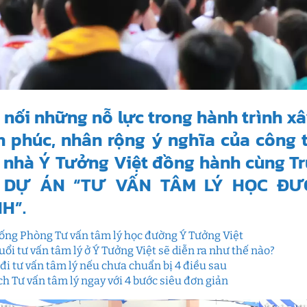
 nối những nỗ lực trong hành trình 
 phúc, nhân rộng ý nghĩa của công 
, nhà Ý Tưởng Việt đồng hành cùng T
 DỰ ÁN “TƯ VẤN TÂM LÝ HỌC Đ
H”.
ống Phòng Tư vấn tâm lý học đường Ý Tưởng Việt
uổi tư vấn tâm lý ở Ý Tưởng Việt sẽ diễn ra như thế nào?
đi tư vấn tâm lý nếu chưa chuẩn bị 4 điều sau
ịch Tư vấn tâm lý ngay với 4 bước siêu đơn giản