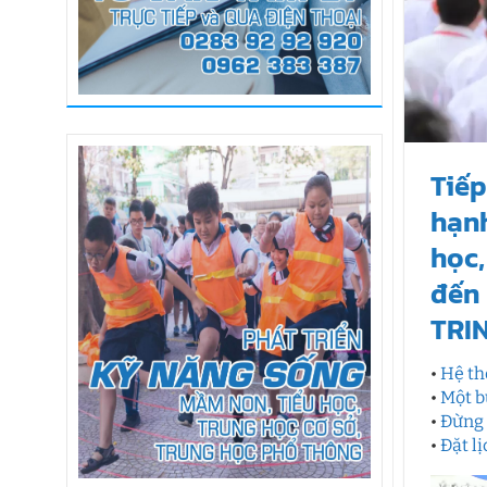
Tiếp
hạnh
học
đến
TRIN
•
Hệ th
•
Một b
•
Đừng 
•
Đặt l