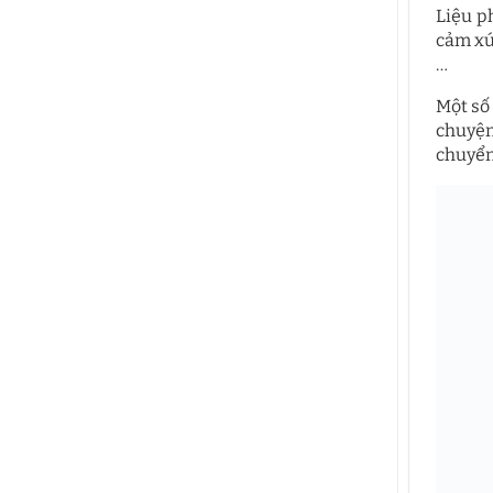
Liệu p
cảm xú
…
Một số
chuyện
chuyển