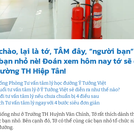
chào, lại là tớ, TÂM đây, “người bạ
bạn nhỏ nè! Đoán xem hôm nay tớ sẽ 
rường TH Hiệp Tân!
ống Phòng Tư vấn tâm lý học đường Ý Tưởng Việt
uổi tư vấn tâm lý ở Ý Tưởng Việt sẽ diễn ra như thế nào?
đi tư vấn tâm lý nếu chưa chuẩn bị 4 điều sau
ịch Tư vấn tâm lý ngay với 4 bước siêu đơn giản
iống như ở Trường TH Huỳnh Văn Chính, Tớ rất thích dành th
c bạn nhỏ. Bên cạnh đó, Tớ có thể cùng các bạn nhỏ tổ chức 
 đường.