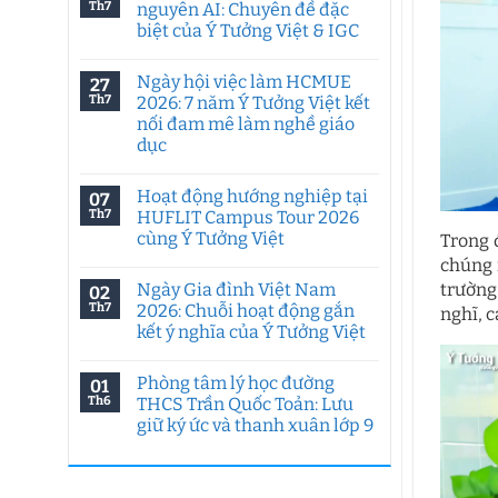
Th7
nguyên AI: Chuyên đề đặc
biệt của Ý Tưởng Việt & IGC
Không
có
Ngày hội việc làm HCMUE
27
bình
luận
Th7
2026: 7 năm Ý Tưởng Việt kết
ở
nối đam mê làm nghề giáo
Tư
duy
dục
sáng
tạo
Không
trong
có
Hoạt động hướng nghiệp tại
07
kỷ
bình
nguyên
luận
Th7
HUFLIT Campus Tour 2026
ở
AI:
cùng Ý Tưởng Việt
Trong 
Ngày
Chuyên
hội
đề
Không
chúng 
việc
đặc
có
làm
biệt
Ngày Gia đình Việt Nam
trường
02
bình
HCMUE
của
luận
Th7
2026: Chuỗi hoạt động gắn
nghĩ, 
2026:
Ý
ở
7
Tưởng
kết ý nghĩa của Ý Tưởng Việt
Hoạt
năm
Việt
động
Ý
Không
&
hướng
Tưởng
có
IGC
nghiệp
Phòng tâm lý học đường
01
Việt
bình
tại
kết
luận
Th6
THCS Trần Quốc Toản: Lưu
HUFLIT
ở
nối
Campus
giữ ký ức và thanh xuân lớp 9
Ngày
đam
Tour
Gia
mê
2026
Không
đình
làm
cùng
có
Việt
nghề
Ý
bình
Nam
giáo
Tưởng
luận