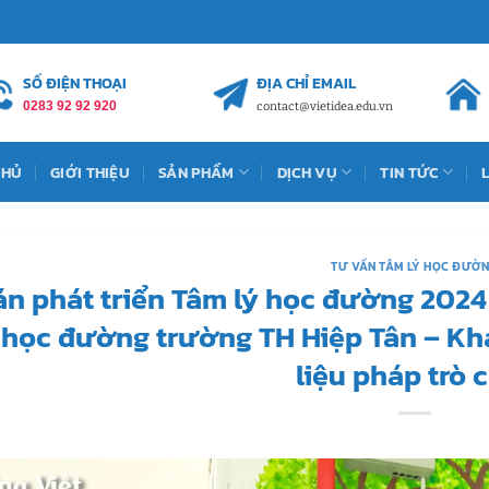
SỐ ĐIỆN THOẠI
ĐỊA CHỈ EMAIL
0283 92 92 920
contact@vietidea.edu.vn
CHỦ
GIỚI THIỆU
SẢN PHẨM
DỊCH VỤ
TIN TỨC
TƯ VẤN TÂM LÝ HỌC ĐƯỜ
án phát triển Tâm lý học đường 2024
 học đường trường TH Hiệp Tân – Kh
liệu pháp trò 