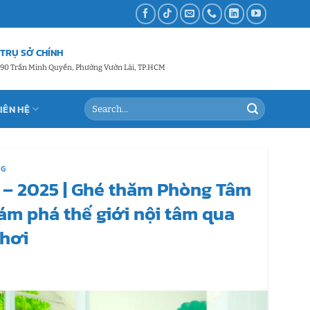
TRỤ SỞ CHÍNH
90 Trần Minh Quyền, Phường Vườn Lài, TP.HCM
LIÊN HỆ
NG
 – 2025 | Ghé thăm Phòng Tâm
ám phá thế giới nội tâm qua
chơi