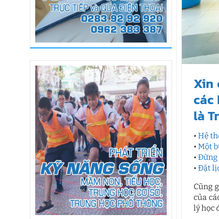
Xin 
các 
là T
•
Hệ th
•
Một b
•
Đừng 
•
Đặt l
Cũng g
của cá
lý học