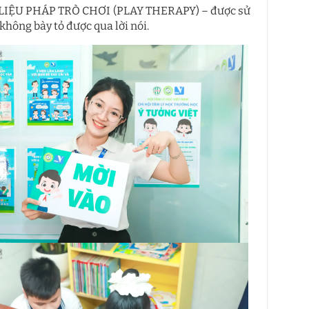
là LIỆU PHÁP TRÒ CHƠI (PLAY THERAPY) – được sử
hông bày tỏ được qua lời nói.