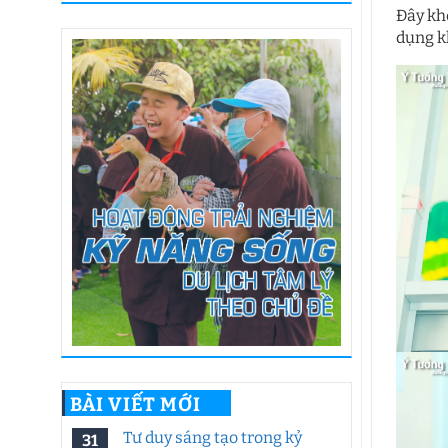
Đây kh
dụng k
BÀI VIẾT MỚI
Tư duy sáng tạo trong kỷ
31