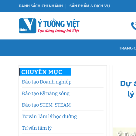
Bỏ
DANH SÁCH CHI NHÁNH
SẢN PHẨM & DỊCH VỤ
qua
nội
dung
TRANG 
CHUYÊN MỤC
Dự 
Đào tạo Doanh nghiệp
lý
Đào tạo Kỹ năng sống
Đào tạo STEM-STEAM
Tư vấn Tâm lý học đường
Tư vấn tâm lý