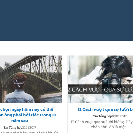
 chọn ngày hôm nay có thể
12 Cách vượt qua sự lười 
n ông phải hối tiếc trong 10
Tin Tổng hợp
03.01.2017
năm sau
12 Cách vượt qua sự lười biếng: Hãy
chần chừ, đó là một...
Tin Tổng hợp
21.01.2017