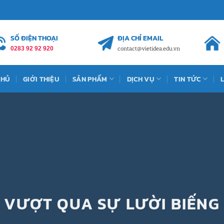
SỐ ĐIỆN THOẠI
ĐỊA CHỈ EMAIL
0283 92 92 920
contact@vietidea.edu.vn
CHỦ
GIỚI THIỆU
SẢN PHẨM
DỊCH VỤ
TIN TỨC
VƯỢT QUA SỰ LƯỜI BIẾNG