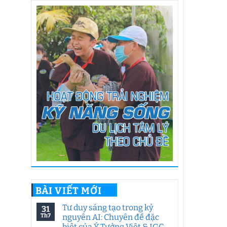
BÀI VIẾT MỚI
Tư duy sáng tạo trong kỷ
31
Th7
nguyên AI: Chuyên đề đặc
biệt của Ý Tưởng Việt & IGC