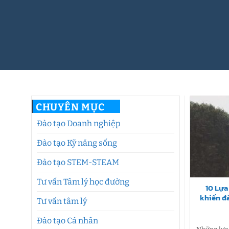
CHUYÊN MỤC
Đào tạo Doanh nghiệp
Đào tạo Kỹ năng sống
Đào tạo STEM-STEAM
Tư vấn Tâm lý học đường
10 Lựa
khiến đà
Tư vấn tâm lý
Đào tạo Cá nhân