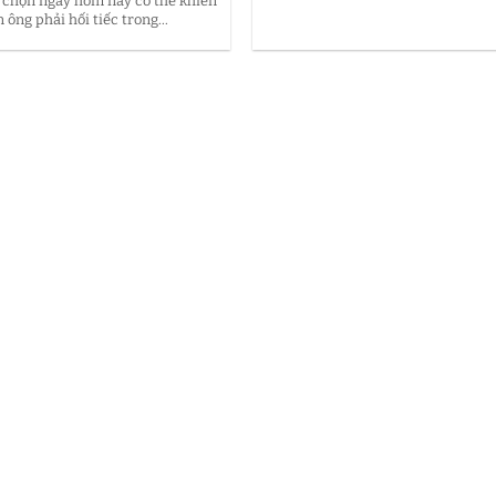
 chọn ngày hôm nay có thể khiến
 ông phải hối tiếc trong...