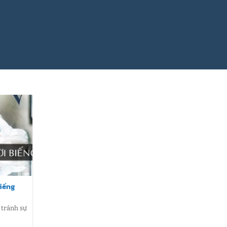
biếng
 tránh sự