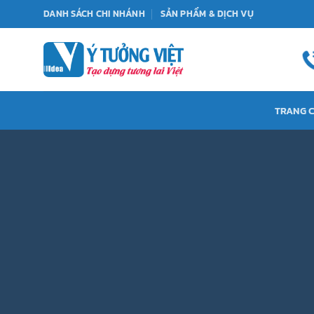
Bỏ
DANH SÁCH CHI NHÁNH
SẢN PHẨM & DỊCH VỤ
qua
nội
dung
TRANG 