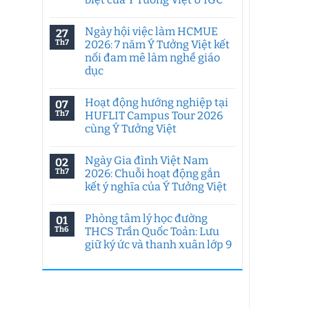
Không
có
Ngày hội việc làm HCMUE
27
bình
luận
Th7
2026: 7 năm Ý Tưởng Việt kết
ở
nối đam mê làm nghề giáo
Tư
duy
dục
sáng
tạo
Không
trong
có
Hoạt động hướng nghiệp tại
07
kỷ
bình
nguyên
luận
Th7
HUFLIT Campus Tour 2026
ở
AI:
cùng Ý Tưởng Việt
Ngày
Chuyên
hội
đề
Không
việc
đặc
có
làm
biệt
Ngày Gia đình Việt Nam
02
bình
HCMUE
của
luận
Th7
2026: Chuỗi hoạt động gắn
2026:
Ý
ở
7
Tưởng
kết ý nghĩa của Ý Tưởng Việt
Hoạt
năm
Việt
động
Ý
Không
&
hướng
Tưởng
có
IGC
nghiệp
Phòng tâm lý học đường
01
Việt
bình
tại
kết
luận
Th6
THCS Trần Quốc Toản: Lưu
HUFLIT
ở
nối
Campus
giữ ký ức và thanh xuân lớp 9
Ngày
đam
Tour
Gia
mê
2026
Không
đình
làm
cùng
có
Việt
nghề
Ý
bình
Nam
giáo
Tưởng
luận
2026:
dục
ở
Việt
Chuỗi
Phòng
hoạt