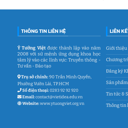
tâm
động
lý
gắn
học
kết
đường
ý
THCS
nghĩa
Trần
của
Quốc
Ý
Toản:
THÔNG TIN LIÊN HỆ
LIÊN K
Tưởng
Lưu
Việt
giữ
ký
ức
và
Ý Tưởng Việt
được thành lập vào năm
Giới thiệu
thanh
2008 với sứ mệnh ứng dụng khoa học
xuân
lớp
Chương tr
tâm lý vào các lĩnh vực: Truyền thông -
9
Tư vấn - Đào tạo
Đăng ký K
Trụ sở chính:
90 Trần Minh Quyền,
Sản phẩm 
Phường Vườn Lài, TP.HCM
Số điện thoại:
0283 92 92 920
Tin tức & 
Email:
contact@vietidea.edu.vn
Website:
www.ytuongviet.org.vn
Thông tin 