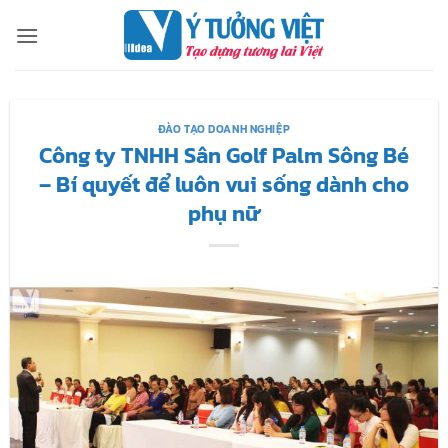
Bỏ
qua
nội
dung
ĐÀO TẠO DOANH NGHIỆP
Công ty TNHH Sân Golf Palm Sông Bé
– Bí quyết để luôn vui sống dành cho
phụ nữ