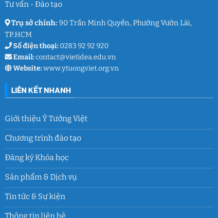
lớp
Tư vấn - Đào tạo
9
Trụ sở chính:
90 Trần Minh Quyền, Phường Vườn Lài,
TP.HCM
Số điện thoại:
0283 92 92 920
Email:
contact@vietidea.edu.vn
Website:
www.ytuongviet.org.vn
LIÊN KẾT NHANH
Giới thiệu Ý Tưởng Việt
Chương trình đào tạo
Đăng ký Khóa học
Sản phẩm & Dịch vụ
Tin tức & Sự kiện
Thông tin liên hệ