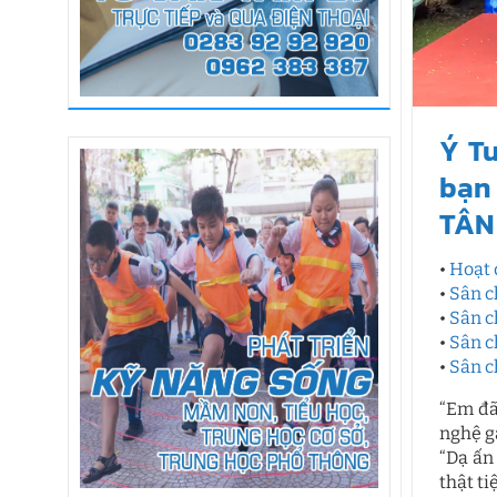
Ý T
bạn 
TÂN
•
Hoạt 
•
Sân c
•
Sân c
•
Sân c
•
Sân c
“Em đã
nghệ g
“Dạ ấn
thật ti