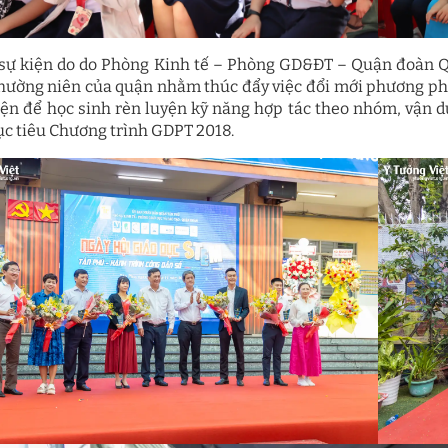
 sự kiện do do Phòng Kinh tế – Phòng GD&ĐT – Quận đoàn Q
hường niên của quận nhằm thúc đẩy việc đổi mới phương ph
iện để học sinh rèn luyện kỹ năng hợp tác theo nhóm, vận d
c tiêu Chương trình GDPT 2018.