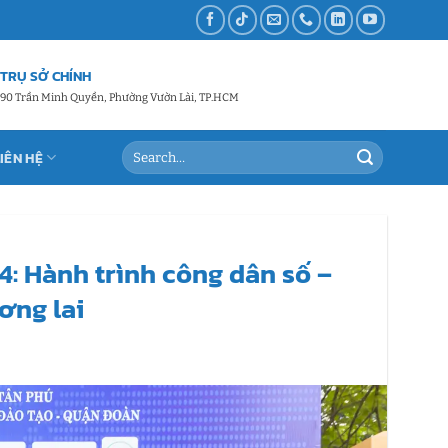
TRỤ SỞ CHÍNH
90 Trần Minh Quyền, Phường Vườn Lài, TP.HCM
LIÊN HỆ
: Hành trình công dân số –
ơng lai