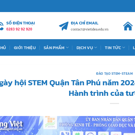
SỐ ĐIỆN THOẠI
ĐỊA CHỈ EMAIL
0283 92 92 920
contact@vietidea.edu.vn
CHỦ
GIỚI THIỆU
SẢN PHẨM
DỊCH VỤ
TIN TỨC
ĐÀO TẠO STEM-STEAM
gày hội STEM Quận Tân Phú năm 2024
Hành trình của tư