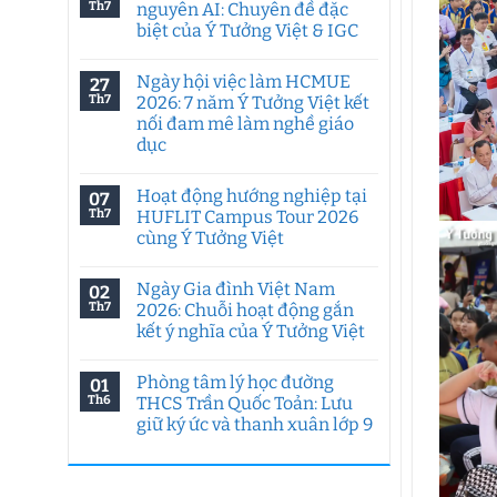
Th7
nguyên AI: Chuyên đề đặc
biệt của Ý Tưởng Việt & IGC
Không
có
Ngày hội việc làm HCMUE
27
bình
luận
Th7
2026: 7 năm Ý Tưởng Việt kết
ở
nối đam mê làm nghề giáo
Tư
duy
dục
sáng
tạo
Không
trong
có
Hoạt động hướng nghiệp tại
07
kỷ
bình
nguyên
luận
Th7
HUFLIT Campus Tour 2026
ở
AI:
cùng Ý Tưởng Việt
Ngày
Chuyên
hội
đề
Không
việc
đặc
có
làm
biệt
Ngày Gia đình Việt Nam
02
bình
HCMUE
của
luận
Th7
2026: Chuỗi hoạt động gắn
2026:
Ý
ở
7
Tưởng
kết ý nghĩa của Ý Tưởng Việt
Hoạt
năm
Việt
động
Ý
Không
&
hướng
Tưởng
có
IGC
nghiệp
Phòng tâm lý học đường
01
Việt
bình
tại
kết
luận
Th6
THCS Trần Quốc Toản: Lưu
HUFLIT
ở
nối
Campus
giữ ký ức và thanh xuân lớp 9
Ngày
đam
Tour
Gia
mê
2026
Không
đình
làm
cùng
có
Việt
nghề
Ý
bình
Nam
giáo
Tưởng
luận