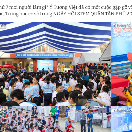
hứ 7 mọi người làm gì? Ý Tưởng Việt đã có một cuộc gặp gỡ v
ọc, Trung học cơ sở trong NGÀY HỘI STEM QUẬN TÂN PHÚ 20