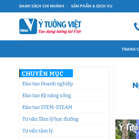
Bỏ
DANH SÁCH CHI NHÁNH
SẢN PHẨM & DỊCH VỤ
qua
nội
dung
TRANG 
CHUYÊN MỤC
N
Đào tạo Doanh nghiệp
Đào tạo Kỹ năng sống
Đào tạo STEM-STEAM
Tư vấn Tâm lý học đường
Tư vấn tâm lý