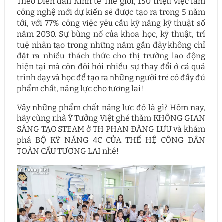
Theo Diễn đàn Kinh tế Thế giới, 150 triệu việc làm
công nghệ mới dự kiến sẽ được tạo ra trong 5 năm
tới, với 77% công việc yêu cầu kỹ năng kỹ thuật số
năm 2030. Sự bùng nổ của khoa học, kỹ thuật, trí
tuệ nhân tạo trong những năm gần đây không chỉ
đặt ra nhiều thách thức cho thị trường lao động
hiện tại mà còn đòi hỏi nhiều sự thay đổi ở cả quá
trình dạy và học để tạo ra những người trẻ có đầy đủ
phẩm chất, năng lực cho tương lai!
Vậy những phẩm chất năng lực đó là gì? Hôm nay,
hãy cùng nhà Ý Tưởng Việt ghé thăm KHÔNG GIAN
SÁNG TẠO STEAM ở TH PHAN ĐĂNG LƯU và khám
phá BỘ KỸ NĂNG 4C CỦA THẾ HỆ CÔNG DÂN
TOÀN CẦU TƯƠNG LAI nhé!