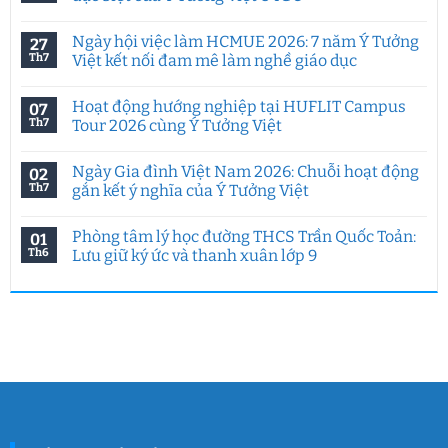
Không
có
Ngày hội việc làm HCMUE 2026: 7 năm Ý Tưởng
27
bình
luận
Th7
Việt kết nối đam mê làm nghề giáo dục
ở
Tư
Không
duy
có
Hoạt động hướng nghiệp tại HUFLIT Campus
07
sáng
bình
tạo
luận
Th7
Tour 2026 cùng Ý Tưởng Việt
trong
ở
kỷ
Ngày
Không
nguyên
hội
có
Ngày Gia đình Việt Nam 2026: Chuỗi hoạt động
02
AI:
việc
bình
Chuyên
làm
luận
Th7
gắn kết ý nghĩa của Ý Tưởng Việt
đề
HCMUE
ở
đặc
2026:
Hoạt
Không
biệt
7
động
có
Phòng tâm lý học đường THCS Trần Quốc Toản:
01
của
năm
hướng
bình
Ý
Ý
nghiệp
luận
Th6
Lưu giữ ký ức và thanh xuân lớp 9
Tưởng
Tưởng
tại
ở
Việt
Việt
HUFLIT
Ngày
Không
&
kết
Campus
Gia
có
IGC
nối
Tour
đình
bình
đam
2026
Việt
luận
mê
cùng
Nam
ở
làm
Ý
2026:
Phòng
nghề
Tưởng
Chuỗi
tâm
giáo
Việt
hoạt
lý
dục
động
học
gắn
đường
kết
THCS
ý
Trần
nghĩa
Quốc
của
Toản: