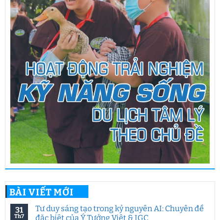
BÀI VIẾT MỚI
Tư duy sáng tạo trong kỷ nguyên AI: Chuyên đề
31
Th7
đặc biệt của Ý Tưởng Việt & IGC