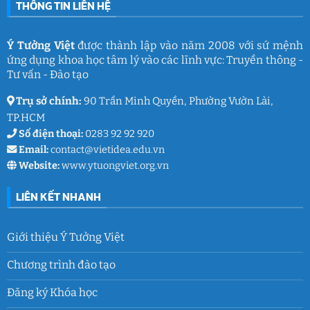
THÔNG TIN LIÊN HỆ
Ý
Lưu
Tưởng
giữ
Việt
ký
ức
và
Ý Tưởng Việt
được thành lập vào năm 2008 với sứ mệnh
thanh
ứng dụng khoa học tâm lý vào các lĩnh vực: Truyền thông -
xuân
lớp
Tư vấn - Đào tạo
9
Trụ sở chính:
90 Trần Minh Quyền, Phường Vườn Lài,
TP.HCM
Số điện thoại:
0283 92 92 920
Email:
contact@vietidea.edu.vn
Website:
www.ytuongviet.org.vn
LIÊN KẾT NHANH
Giới thiệu Ý Tưởng Việt
Chương trình đào tạo
Đăng ký Khóa học