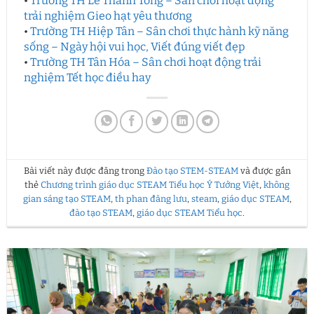
•
Trường TH Lê Thánh Tông – Sân chơi hoạt động
trải nghiệm Gieo hạt yêu thương
•
Trường TH Hiệp Tân – Sân chơi thực hành kỹ năng
sống – Ngày hội vui học, Viết đúng viết đẹp
•
Trường TH Tân Hóa – Sân chơi hoạt động trải
nghiệm Tết học điều hay
Bài viết này được đăng trong
Đào tạo STEM-STEAM
và được gắn
thẻ
Chương trình giáo dục STEAM Tiểu học Ý Tưởng Việt
,
không
gian sáng tạo STEAM
,
th phan đăng lưu
,
steam
,
giáo dục STEAM
,
đào tạo STEAM
,
giáo dục STEAM Tiểu học
.