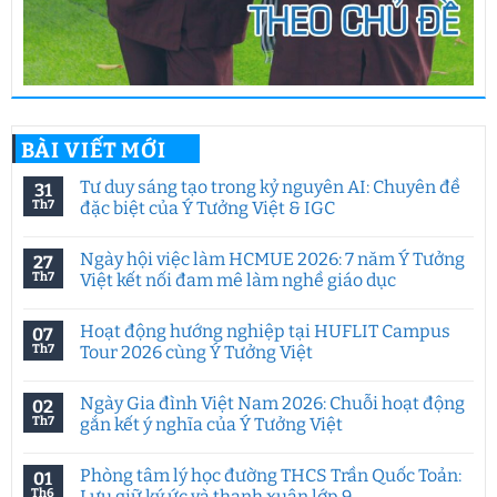
BÀI VIẾT MỚI
Tư duy sáng tạo trong kỷ nguyên AI: Chuyên đề
31
Th7
đặc biệt của Ý Tưởng Việt & IGC
Không
có
Ngày hội việc làm HCMUE 2026: 7 năm Ý Tưởng
27
bình
luận
Th7
Việt kết nối đam mê làm nghề giáo dục
ở
Tư
Không
duy
có
Hoạt động hướng nghiệp tại HUFLIT Campus
07
sáng
bình
tạo
luận
Th7
Tour 2026 cùng Ý Tưởng Việt
trong
ở
kỷ
Ngày
Không
nguyên
hội
có
Ngày Gia đình Việt Nam 2026: Chuỗi hoạt động
02
AI:
việc
bình
Chuyên
làm
luận
Th7
gắn kết ý nghĩa của Ý Tưởng Việt
đề
HCMUE
ở
đặc
2026:
Hoạt
Không
biệt
7
động
có
Phòng tâm lý học đường THCS Trần Quốc Toản:
01
của
năm
hướng
bình
Ý
Ý
nghiệp
luận
Th6
Lưu giữ ký ức và thanh xuân lớp 9