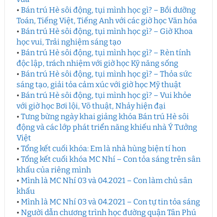
•
Bán trú Hè sôi động, tụi mình học gì? – Bồi dưỡng
Toán, Tiếng Việt, Tiếng Anh với các giờ học Văn hóa
•
Bán trú Hè sôi động, tụi mình học gì? – Giờ Khoa
học vui, Trải nghiệm sáng tạo
•
Bán trú Hè sôi động, tụi mình học gì? – Rèn tính
độc lập, trách nhiệm với giờ học Kỹ năng sống
•
Bán trú Hè sôi động, tụi mình học gì? – Thỏa sức
sáng tạo, giải tỏa cảm xúc với giờ học Mỹ thuật
•
Bán trú Hè sôi động, tụi mình học gì? – Vui khỏe
với giờ học Bơi lội, Võ thuật, Nhảy hiện đại
•
Tưng bừng ngày khai giảng khóa Bán trú Hè sôi
động và các lớp phát triển năng khiếu nhà Ý Tưởng
Việt
•
Tổng kết cuối khóa: Em là nhà hùng biện tí hon
•
Tổng kết cuối khóa MC Nhí – Con tỏa sáng trên sân
khấu của riêng mình
•
Mình là MC Nhí 03 và 04.2021 – Con làm chủ sân
khấu
•
Mình là MC Nhí 03 và 04.2021 – Con tự tin tỏa sáng
•
Người dẫn chương trình học đường quận Tân Phú