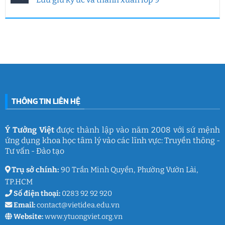
Tưởng
Tưởng
tại
ở
Việt
Việt
HUFLIT
Ngày
Không
&
kết
Campus
Gia
có
IGC
nối
Tour
đình
bình
đam
2026
Việt
luận
mê
cùng
Nam
ở
làm
Ý
2026:
Phòng
nghề
Tưởng
Chuỗi
tâm
giáo
Việt
hoạt
lý
dục
động
học
gắn
đường
kết
THCS
ý
Trần
nghĩa
Quốc
của
Toản:
THÔNG TIN LIÊN HỆ
Ý
Lưu
Tưởng
giữ
Việt
ký
ức
và
Ý Tưởng Việt
được thành lập vào năm 2008 với sứ mệnh
thanh
ứng dụng khoa học tâm lý vào các lĩnh vực: Truyền thông -
xuân
lớp
Tư vấn - Đào tạo
9
Trụ sở chính:
90 Trần Minh Quyền, Phường Vườn Lài,
TP.HCM
Số điện thoại:
0283 92 92 920
Email:
contact@vietidea.edu.vn
Website:
www.ytuongviet.org.vn