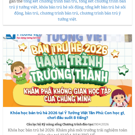
gắn thẻ
tổng kết chương trình bán trú
,
tổng kết chương trình bán
trú ý tưởng việt
,
khóa bán trú hè sôi động
,
tổng kết bán trú hè sôi
động
,
bán trú
,
chương trình bán trú
,
chương trình bán trú ý
tưởng việt
.
Khóa học bán trú hè 2026 tại Ý Tưởng Việt Tân Phú: Con học gì,
chơi đâu suốt 8 tiếng?
Câu lạc bộ Kỹ năng sống Chương trình đào tạo
29.04.2026
Khóa học bán trú hè 2026: Khám phá môi trường trải nghiệm toàn