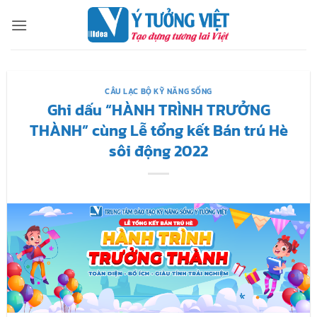
Bỏ
qua
nội
dung
CÂU LẠC BỘ KỸ NĂNG SỐNG
Ghi dấu “HÀNH TRÌNH TRƯỞNG
THÀNH” cùng Lễ tổng kết Bán trú Hè
sôi động 2022