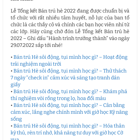
Lễ Tổng kết Bán trú hè 2022 đang được chuẩn bị và
tổ chức với rất nhiều tâm huyết, nỗ lực của ban tổ
chức là các thầy cô và chính các bạn học viên nhí từ
các lớp. Hãy cùng chờ đón Lễ Tổng kết Bán trú hè
2022 – Ghi dấu “Hành trình trưởng thành” vào ngày
29.07.2022 sắp tới nhé!
•
Bán trú Hè sôi động, tụi mình học gì? – Hoạt động
trải nghiệm ngoài trời
•
Bán trú Hè sôi động, tụi mình học gì? – Thử thách
7 ngày “check in” cảm xúc và sáng tạo tranh dán
giấy
•
Bán trú Hè sôi động, tụi mình học gì? – Khám phá
thí nghiệm vòi rồng trong lọ, hoa đổi màu
•
Bán trú Hè sôi động, tụi mình học gì? – Cân bằng
cảm xúc, lắng nghe chính mình với giờ học Kỹ năng
sống
•
Bán trú Hè sôi động, tụi mình học gì? – Hóa thân
kỳ thủ, rèn trí nhớ, khả năng tư duy với giờ học Cờ
vua