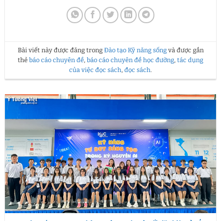
Bài viết này được đăng trong
Đào tạo Kỹ năng sống
và được gắn
thẻ
báo cáo chuyên đề
,
báo cáo chuyên đề học đường
,
tác dụng
của việc đọc sách
,
đọc sách
.