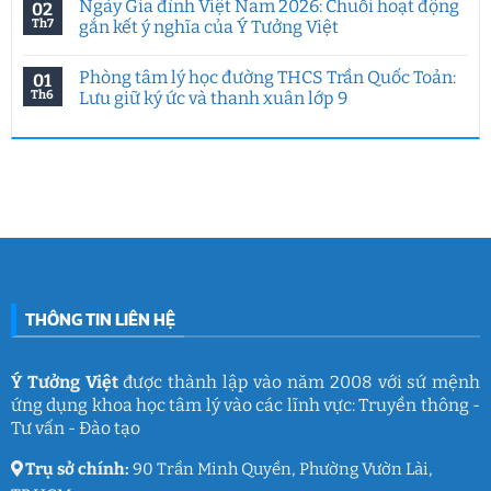
Ngày Gia đình Việt Nam 2026: Chuỗi hoạt động
02
AI:
việc
bình
Chuyên
làm
luận
Th7
gắn kết ý nghĩa của Ý Tưởng Việt
đề
HCMUE
ở
đặc
2026:
Hoạt
Không
biệt
7
động
có
Phòng tâm lý học đường THCS Trần Quốc Toản:
01
của
năm
hướng
bình
Ý
Ý
nghiệp
luận
Th6
Lưu giữ ký ức và thanh xuân lớp 9
Tưởng
Tưởng
tại
ở
Việt
Việt
HUFLIT
Ngày
Không
&
kết
Campus
Gia
có
IGC
nối
Tour
đình
bình
đam
2026
Việt
luận
mê
cùng
Nam
ở
làm
Ý
2026:
Phòng
nghề
Tưởng
Chuỗi
tâm
giáo
Việt
hoạt
lý
dục
động
học
gắn
đường
kết
THCS
ý
Trần
nghĩa
Quốc
của
Toản:
THÔNG TIN LIÊN HỆ
Ý
Lưu
Tưởng
giữ
Việt
ký
ức
và
Ý Tưởng Việt
được thành lập vào năm 2008 với sứ mệnh
thanh
ứng dụng khoa học tâm lý vào các lĩnh vực: Truyền thông -
xuân
lớp
Tư vấn - Đào tạo
9
Trụ sở chính:
90 Trần Minh Quyền, Phường Vườn Lài,