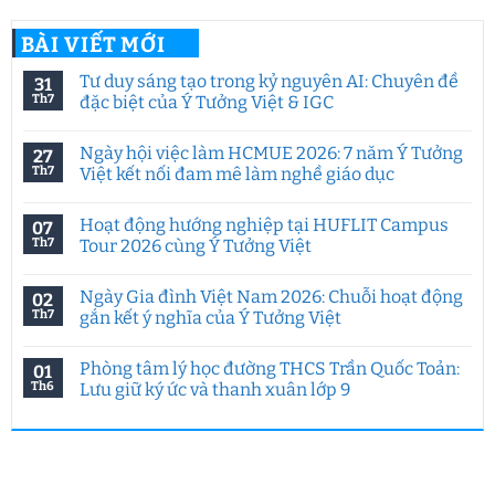
BÀI VIẾT MỚI
Tư duy sáng tạo trong kỷ nguyên AI: Chuyên đề
31
Th7
đặc biệt của Ý Tưởng Việt & IGC
Không
có
Ngày hội việc làm HCMUE 2026: 7 năm Ý Tưởng
27
bình
luận
Th7
Việt kết nối đam mê làm nghề giáo dục
ở
Tư
Không
duy
có
Hoạt động hướng nghiệp tại HUFLIT Campus
07
sáng
bình
tạo
luận
Th7
Tour 2026 cùng Ý Tưởng Việt
trong
ở
kỷ
Ngày
Không
nguyên
hội
có
Ngày Gia đình Việt Nam 2026: Chuỗi hoạt động
02
AI:
việc
bình
Chuyên
làm
luận
Th7
gắn kết ý nghĩa của Ý Tưởng Việt
đề
HCMUE
ở
đặc
2026:
Hoạt
Không
biệt
7
động
có
Phòng tâm lý học đường THCS Trần Quốc Toản:
01
của
năm
hướng
bình
Ý
Ý
nghiệp
luận
Th6
Lưu giữ ký ức và thanh xuân lớp 9
Tưởng
Tưởng
tại
ở
Việt
Việt
HUFLIT
Ngày
Không
&
kết
Campus
Gia
có
IGC
nối
Tour
đình
bình
đam
2026
Việt
luận
mê
cùng
Nam
ở
làm
Ý
2026:
Phòng