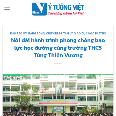
Bỏ
qua
nội
dung
ĐÀO TẠO KỸ NĂNG SỐNG
,
CHUYÊN ĐỀ TÂM LÝ GIÁO DỤC HỌC ĐƯỜNG
Nối dài hành trình phòng chống bạo
lực học đường cùng trường THCS
Tùng Thiện Vương