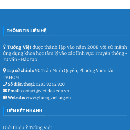
nghề
Tưởng
Chuỗi
tâm
giáo
Việt
hoạt
lý
dục
động
học
gắn
đường
kết
THCS
ý
Trần
nghĩa
Quốc
của
Toản:
THÔNG TIN LIÊN HỆ
Ý
Lưu
Tưởng
giữ
Việt
ký
ức
và
Ý Tưởng Việt
được thành lập vào năm 2008 với sứ mệnh
thanh
ứng dụng khoa học tâm lý vào các lĩnh vực: Truyền thông -
xuân
lớp
Tư vấn - Đào tạo
9
Trụ sở chính:
90 Trần Minh Quyền, Phường Vườn Lài,
TP.HCM
Số điện thoại:
0283 92 92 920
Email:
contact@vietidea.edu.vn
Website:
www.ytuongviet.org.vn
LIÊN KẾT NHANH
Giới thiệu Ý Tưởng Việt