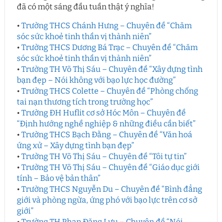
đã có một sáng đầu tuần thật ý nghĩa!
•
Trường THCS Chánh Hưng – Chuyên đề “Chăm
sóc sức khoẻ tinh thần vị thành niên”
•
Trường THCS Dương Bá Trạc – Chuyên đề “Chăm
sóc sức khoẻ tinh thần vị thành niên”
•
Trường TH Võ Thị Sáu – Chuyên đề “Xây dựng tình
bạn đẹp – Nói không với bạo lực học đường”
•
Trường THCS Colette – Chuyên đề “Phòng chống
tai nạn thương tích trong trường học”
•
Trường ĐH Huflit cơ sở Hóc Môn – Chuyên đề
“Định hướng nghề nghiệp & những điều cần biết”
•
Trường THCS Bạch Đằng – Chuyên đề “Văn hoá
ứng xử – Xây dựng tình bạn đẹp”
•
Trường TH Võ Thị Sáu – Chuyên đề “Tôi tự tin”
•
Trường TH Võ Thị Sáu – Chuyên đề “Giáo dục giới
tính – Bảo vệ bản thân”
•
Trường THCS Nguyễn Du – Chuyên đề “Bình đẳng
giới và phòng ngừa, ứng phó với bạo lực trên cơ sở
giới”
•
Trường TH Phan Đăng Lưu – Chuyên đề “Nói