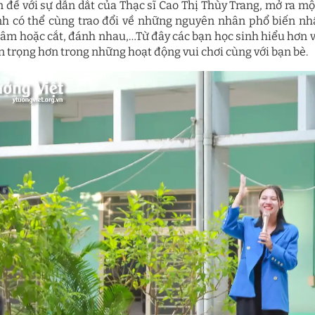
 đề với sự dẫn dắt của Thạc sĩ Cao Thị Thùy Trang, mở ra một
nh có thể cùng trao đổi về những nguyên nhân phổ biến nhất
âm hoặc cắt, đánh nhau,…Từ đây các bạn học sinh hiểu hơn v
ẩn trọng hơn trong những hoạt động vui chơi cùng với bạn bè.