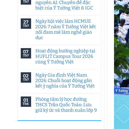
Th7
nguyên AI: Chuyên đề đặc
biệt của Ý Tưởng Việt & IGC
Không
có
Ngày hội việc làm HCMUE
27
bình
luận
Th7
2026: 7 năm Ý Tưởng Việt kết
ở
nối đam mê làm nghề giáo
Tư
duy
dục
sáng
tạo
Không
trong
có
Hoạt động hướng nghiệp tại
07
kỷ
bình
nguyên
luận
Th7
HUFLIT Campus Tour 2026
ở
AI:
cùng Ý Tưởng Việt
Ngày
Chuyên
hội
đề
Không
việc
đặc
có
làm
biệt
Ngày Gia đình Việt Nam
02
bình
HCMUE
của
luận
Th7
2026: Chuỗi hoạt động gắn
2026:
Ý
ở
7
Tưởng
kết ý nghĩa của Ý Tưởng Việt
Hoạt
năm
Việt
động
Ý
Không
&
hướng
Tưởng
có
IGC
nghiệp
Phòng tâm lý học đường
01
Việt
bình
tại
kết
luận
Th6
THCS Trần Quốc Toản: Lưu
HUFLIT
ở
nối
Campus
giữ ký ức và thanh xuân lớp 9
Ngày
đam
Tour
Gia
mê
2026
Không
đình
làm
cùng
có
Việt
nghề
Ý
bình
Nam
giáo
Tưởng
luận