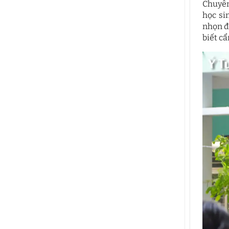
Chuyên
học si
nhọn đ
biết c