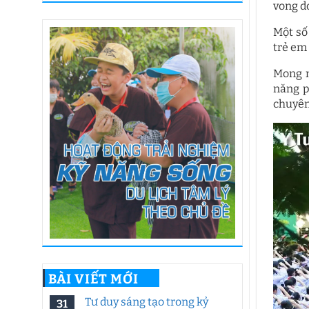
vong d
Một số
trẻ em 
Mong m
năng p
chuyê
BÀI VIẾT MỚI
Tư duy sáng tạo trong kỷ
31