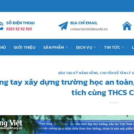
SỐ ĐIỆN THOẠI
ĐỊA CHỈ EMAIL
0283 92 92 920
contact@vietidea.edu.vn
CHỦ
GIỚI THIỆU
SẢN PHẨM
DỊCH VỤ
TIN TỨC
ĐÀO TẠO KỸ NĂNG SỐNG
,
CHUYÊN ĐỀ TÂM LÝ 
ng tay xây dựng trường học an toàn
tích cùng THCS C