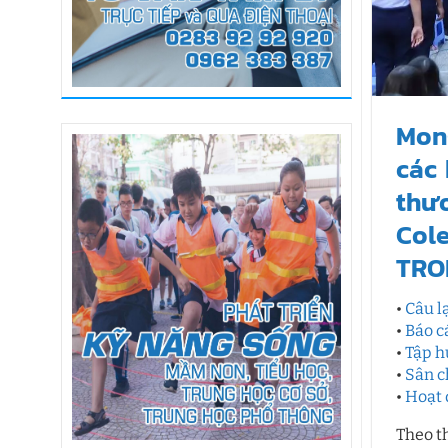
Mon
các 
thư
Col
TRO
•
Câu l
•
Báo c
•
Tập h
•
Sân c
•
Hoạt 
Theo t