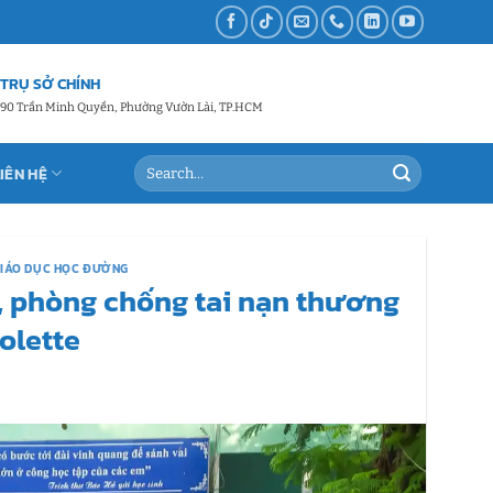
TRỤ SỞ CHÍNH
90 Trần Minh Quyền, Phường Vườn Lài, TP.HCM
LIÊN HỆ
GIÁO DỤC HỌC ĐƯỜNG
, phòng chống tai nạn thương
olette