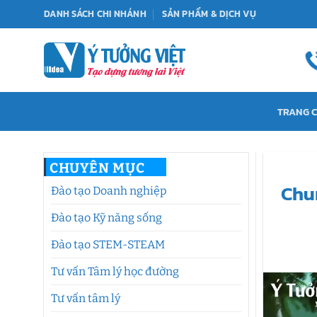
Bỏ
DANH SÁCH CHI NHÁNH
SẢN PHẨM & DỊCH VỤ
qua
nội
dung
TRANG 
CHUYÊN MỤC
Chu
Đào tạo Doanh nghiệp
Đào tạo Kỹ năng sống
Đào tạo STEM-STEAM
Tư vấn Tâm lý học đường
Tư vấn tâm lý