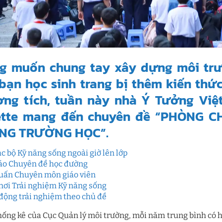
g muốn chung tay xây dựng môi trư
bạn học sinh trang bị thêm kiến thứ
ơng tích, tuần này nhà Ý Tưởng Việ
ette mang đến chuyên đề “PHÒNG 
NG TRƯỜNG HỌC”.
ạc bộ Kỹ năng sống ngoài giờ lên lớp
áo Chuyên đề học đường
uấn Chuyên môn giáo viên
hơi Trải nghiệm Kỹ năng sống
động trải nghiệm theo chủ đề
hống kê của Cục Quản lý môi trường, mỗi năm trung bình có hơn