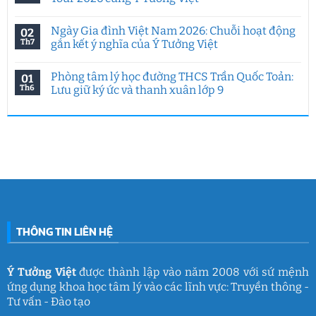
trong
ở
kỷ
Ngày
Không
nguyên
hội
có
Ngày Gia đình Việt Nam 2026: Chuỗi hoạt động
02
AI:
việc
bình
Chuyên
làm
luận
Th7
gắn kết ý nghĩa của Ý Tưởng Việt
đề
HCMUE
ở
đặc
2026:
Hoạt
Không
biệt
7
động
có
Phòng tâm lý học đường THCS Trần Quốc Toản:
01
của
năm
hướng
bình
Ý
Ý
nghiệp
luận
Th6
Lưu giữ ký ức và thanh xuân lớp 9
Tưởng
Tưởng
tại
ở
Việt
Việt
HUFLIT
Ngày
Không
&
kết
Campus
Gia
có
IGC
nối
Tour
đình
bình
đam
2026
Việt
luận
mê
cùng
Nam
ở
làm
Ý
2026:
Phòng
nghề
Tưởng
Chuỗi
tâm
giáo
Việt
hoạt
lý
dục
động
học
gắn
đường
kết
THCS
ý
Trần
nghĩa
Quốc
của
Toản:
THÔNG TIN LIÊN HỆ
Ý
Lưu
Tưởng
giữ
Việt
ký
ức
và
Ý Tưởng Việt
được thành lập vào năm 2008 với sứ mệnh
thanh
ứng dụng khoa học tâm lý vào các lĩnh vực: Truyền thông -
xuân
lớp
Tư vấn - Đào tạo
9