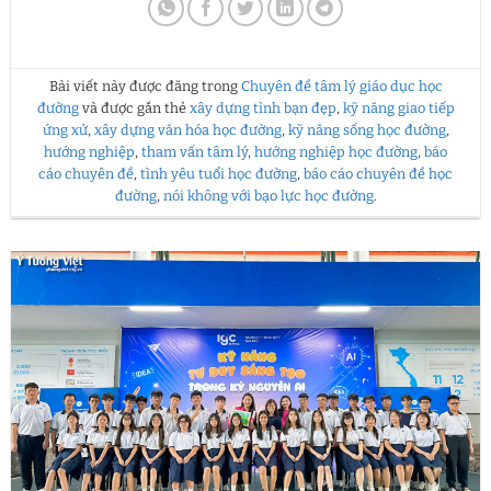
Bài viết này được đăng trong
Chuyên đề tâm lý giáo dục học
đường
và được gắn thẻ
xây dựng tình bạn đẹp
,
kỹ năng giao tiếp
ứng xử
,
xây dựng văn hóa học đường
,
kỹ năng sống học đường
,
hướng nghiệp
,
tham vấn tâm lý
,
hướng nghiệp học đường
,
báo
cáo chuyên đề
,
tình yêu tuổi học đường
,
báo cáo chuyên đề học
đường
,
nói không với bạo lực học đường
.