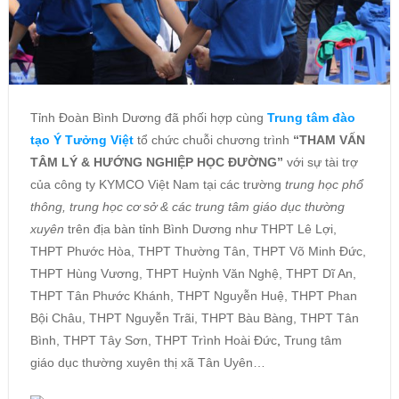
Tỉnh Đoàn Bình Dương đã phối hợp cùng
Trung tâm đào
tạo Ý Tưởng Việt
tổ chức chuỗi chương trình
“THAM VẤN
TÂM LÝ & HƯỚNG NGHIỆP HỌC ĐƯỜNG”
với sự tài trợ
của công ty KYMCO Việt Nam tại các trường
trung học phổ
thông, trung học cơ sở & các trung tâm giáo dục thường
xuyên
trên địa bàn tỉnh Bình Dương như THPT Lê Lợi,
THPT Phước Hòa, THPT Thường Tân, THPT Võ Minh Đức,
THPT Hùng Vương, THPT Huỳnh Văn Nghệ, THPT Dĩ An,
THPT Tân Phước Khánh, THPT Nguyễn Huệ, THPT Phan
Bội Châu, THPT Nguyễn Trãi, THPT Bàu Bàng, THPT Tân
Bình, THPT Tây Sơn, THPT Trình Hoài Đức
,
Trung tâm
giáo dục thường xuyên thị xã Tân Uyên…