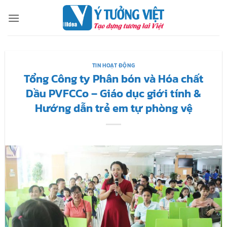
Bỏ
qua
nội
dung
TIN HOẠT ĐỘNG
Tổng Công ty Phân bón và Hóa chất
Dầu PVFCCo – Giáo dục giới tính &
Hướng dẫn trẻ em tự phòng vệ