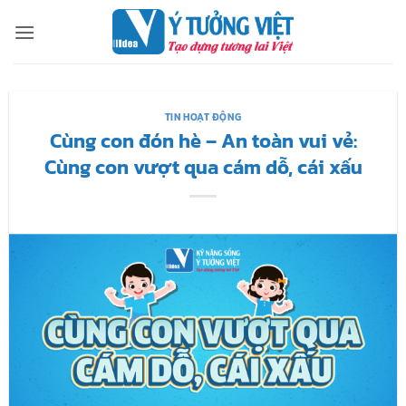
Bỏ
qua
nội
dung
TIN HOẠT ĐỘNG
Cùng con đón hè – An toàn vui vẻ:
Cùng con vượt qua cám dỗ, cái xấu