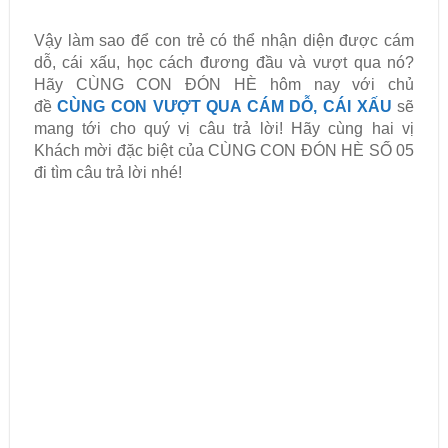
Vậy làm sao để con trẻ có thể nhận diện được cám
dỗ, cái xấu, học cách đương đầu và vượt qua nó?
Hãy CÙNG CON ĐÓN HÈ hôm nay với chủ
đề
CÙNG CON VƯỢT QUA CÁM DỖ, CÁI XẤU
sẽ
mang tới cho quý vị câu trả lời! Hãy cùng hai vị
Khách mời đặc biệt của CÙNG CON ĐÓN HÈ SỐ 05
đi tìm câu trả lời nhé!