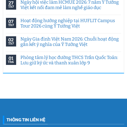
Ngày hội việc làm HCMUE 2026: 7 năm Ý Tưởng
27
bình
luận
Th7
Việt kết nối đam mê làm nghề giáo dục
ở
Tư
Không
duy
có
Hoạt động hướng nghiệp tại HUFLIT Campus
07
sáng
bình
tạo
luận
Th7
Tour 2026 cùng Ý Tưởng Việt
trong
ở
kỷ
Ngày
Không
nguyên
hội
có
Ngày Gia đình Việt Nam 2026: Chuỗi hoạt động
02
AI:
việc
bình
Chuyên
làm
luận
Th7
gắn kết ý nghĩa của Ý Tưởng Việt
đề
HCMUE
ở
đặc
2026:
Hoạt
Không
biệt
7
động
có
Phòng tâm lý học đường THCS Trần Quốc Toản:
01
của
năm
hướng
bình
Ý
Ý
nghiệp
luận
Th6
Lưu giữ ký ức và thanh xuân lớp 9
Tưởng
Tưởng
tại
ở
Việt
Việt
HUFLIT
Ngày
Không
&
kết
Campus
Gia
có
IGC
nối
Tour
đình
bình
đam
2026
Việt
luận
mê
cùng
Nam
ở
làm
Ý
2026:
Phòng
nghề
Tưởng
Chuỗi
tâm
giáo
Việt
hoạt
lý
dục
động
học
gắn
đường
kết
THCS
ý
Trần
nghĩa
Quốc
của
Toản:
THÔNG TIN LIÊN HỆ
Ý
Lưu
Tưởng
giữ