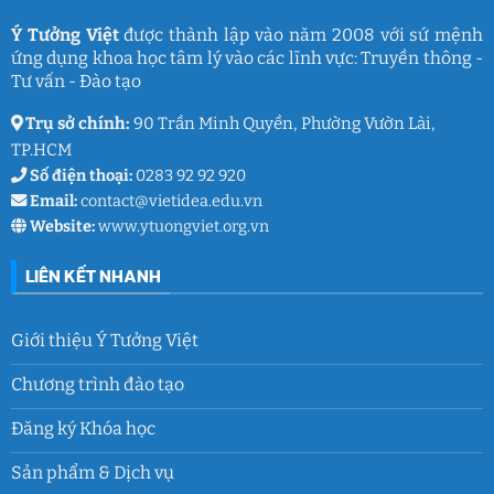
Việt
ký
ức
và
Ý Tưởng Việt
được thành lập vào năm 2008 với sứ mệnh
thanh
ứng dụng khoa học tâm lý vào các lĩnh vực: Truyền thông -
xuân
lớp
Tư vấn - Đào tạo
9
Trụ sở chính:
90 Trần Minh Quyền, Phường Vườn Lài,
TP.HCM
Số điện thoại:
0283 92 92 920
Email:
contact@vietidea.edu.vn
Website:
www.ytuongviet.org.vn
LIÊN KẾT NHANH
Giới thiệu Ý Tưởng Việt
Chương trình đào tạo
Đăng ký Khóa học
Sản phẩm & Dịch vụ