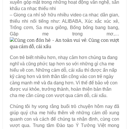
xuyên góp mặt trong những hoạt động văn nghệ, sân
khấu ca nhạc thiếu nhi
– Giọng ca nhí sở hữu nhiều video ca nhạc dân gian,
thiếu nhi nổi tiếng như: ALIBABA, Xúc xắc xúc xẻ,
Trống cơm, Sa mưa giông, Bống bống bang bang,
Gặp mẹ trong mơ,…
Con trẻ biết nhiều hơn, nhạy cảm hơn chúng ta đang
nghĩ và cũng phức tạp hơn so với những gì cha mẹ
hiểu về con. Những cám dỗ, cái xấu thì được ẩn nấp
kỹ càng hơn và tinh thần tấn công vào con trẻ ngày
càng mạnh mẽ và đa dạng hơn. Vì thế để bảo vệ con
được vui khỏe, trưởng thành, hoàn thiện bản thân
cha mẹ cần cùng con vượt qua cám dỗ, cái xấu.
Chúng tôi hy vọng rằng buổi trò chuyện hôm nay đã
giúp quý cha mẹ hiểu thêm về những cám dỗ xung
quanh con và cách để chúng ta nhận định, cùng con
vượt qua. Trung tâm Đào tạo Ý Tưởng Việt mong