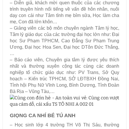
– Diễn giả, khách mời quen thuộc của các chương
trình truyền hình nổi tiếng về vấn đề hôn nhân, nuôi
dạy con cái như Tâm tình mẹ bỉm sữa, Học làm cha
mẹ, Con đã lớn khôn…
– Giảng viên các bộ môn chuyên ngành Tâm lý học,
Tâm lý giáo dục của các trường đại học lớn như: Đại
học Sư Phạm TPHCM, Cao Đẳng Sư Phạm Trung
Ương, Đại học Hoa Sen, Đại học DTôn Đức Thắng,
…
– Báo cáo viên, Chuyên gia tâm lý được yêu thích
nhất và thường xuyên cộng tác cùng các doanh
nghiệp tổ chức giáo dục như: PV Trans, Sở Quy
hoạch – Kiến trúc TPHCM, SỞ LĐTBXH Đồng Nai,
Tỉnh hội Phụ Nữ Vĩnh Long, Bình Dương, Tỉnh Đoàn
Bà Rịa – Vũng Tàu,…
GIỌNG CA NHÍ BÉ TÚ ANH
– Học sinh lớp 4 trường TH Võ Thị Sáu, thường