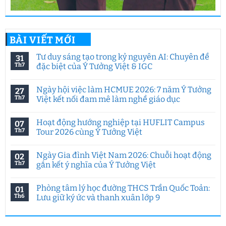
BÀI VIẾT MỚI
Tư duy sáng tạo trong kỷ nguyên AI: Chuyên đề
31
Th7
đặc biệt của Ý Tưởng Việt & IGC
Không
có
Ngày hội việc làm HCMUE 2026: 7 năm Ý Tưởng
27
bình
luận
Th7
Việt kết nối đam mê làm nghề giáo dục
ở
Tư
Không
duy
có
Hoạt động hướng nghiệp tại HUFLIT Campus
07
sáng
bình
tạo
luận
Th7
Tour 2026 cùng Ý Tưởng Việt
trong
ở
kỷ
Ngày
Không
nguyên
hội
có
Ngày Gia đình Việt Nam 2026: Chuỗi hoạt động
02
AI:
việc
bình
Chuyên
làm
luận
Th7
gắn kết ý nghĩa của Ý Tưởng Việt
đề
HCMUE
ở
đặc
2026:
Hoạt
Không
biệt
7
động
có
Phòng tâm lý học đường THCS Trần Quốc Toản:
01
của
năm
hướng
bình
Ý
Ý
nghiệp
luận
Th6
Lưu giữ ký ức và thanh xuân lớp 9
Tưởng
Tưởng
tại
ở
Việt
Việt
HUFLIT
Ngày
Không
&
kết
Campus
Gia
có
IGC
nối
Tour
đình
bình