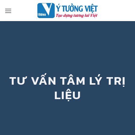
Bỏ
qua
nội
dung
TƯ VẤN TÂM LÝ TRỊ
LIỆU