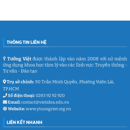
đam
2026
Việt
luận
mê
cùng
Nam
ở
làm
Ý
2026:
Phòng
nghề
Tưởng
Chuỗi
tâm
giáo
Việt
hoạt
lý
dục
động
học
gắn
đường
kết
THCS
ý
Trần
nghĩa
Quốc
của
Toản:
THÔNG TIN LIÊN HỆ
Ý
Lưu
Tưởng
giữ
Việt
ký
ức
và
Ý Tưởng Việt
được thành lập vào năm 2008 với sứ mệnh
thanh
ứng dụng khoa học tâm lý vào các lĩnh vực: Truyền thông -
xuân
lớp
Tư vấn - Đào tạo
9
Trụ sở chính:
90 Trần Minh Quyền, Phường Vườn Lài,
TP.HCM
Số điện thoại:
0283 92 92 920
Email:
contact@vietidea.edu.vn
Website:
www.ytuongviet.org.vn
LIÊN KẾT NHANH