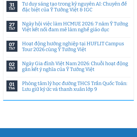
Tư duy sáng tạo trong kỷ nguyên AI: Chuyên đề
31
Th7
đặc biệt của Ý Tưởng Việt & IGC
Không
có
Ngày hội việc làm HCMUE 2026: 7 năm Ý Tưởng
27
bình
luận
Th7
Việt kết nối đam mê làm nghề giáo dục
ở
Tư
Không
duy
có
Hoạt động hướng nghiệp tại HUFLIT Campus
07
sáng
bình
tạo
luận
Th7
Tour 2026 cùng Ý Tưởng Việt
trong
ở
kỷ
Ngày
Không
nguyên
hội
có
Ngày Gia đình Việt Nam 2026: Chuỗi hoạt động
02
AI:
việc
bình
Chuyên
làm
luận
Th7
gắn kết ý nghĩa của Ý Tưởng Việt
đề
HCMUE
ở
đặc
2026:
Hoạt
Không
biệt
7
động
có
Phòng tâm lý học đường THCS Trần Quốc Toản:
01
của
năm
hướng
bình
Ý
Ý
nghiệp
luận
Th6
Lưu giữ ký ức và thanh xuân lớp 9
Tưởng
Tưởng
tại
ở
Việt
Việt
HUFLIT
Ngày
Không
&
kết
Campus
Gia
có
IGC
nối
Tour
đình
bình
đam
2026
Việt
luận
mê
cùng
Nam
ở
làm
Ý
2026:
Phòng
nghề
Tưởng
Chuỗi
tâm
giáo
Việt
hoạt
lý
dục
động
học
gắn
đường
kết
THCS