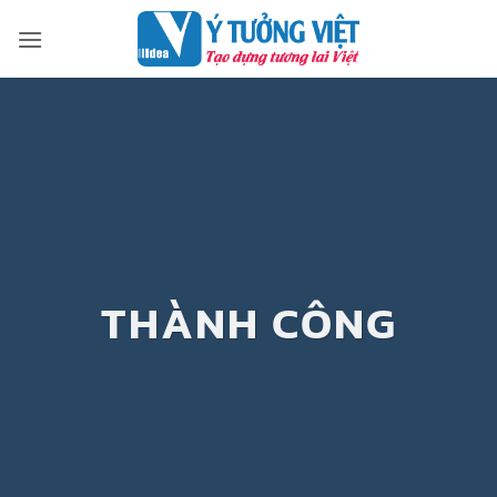
Bỏ
qua
nội
dung
THÀNH CÔNG