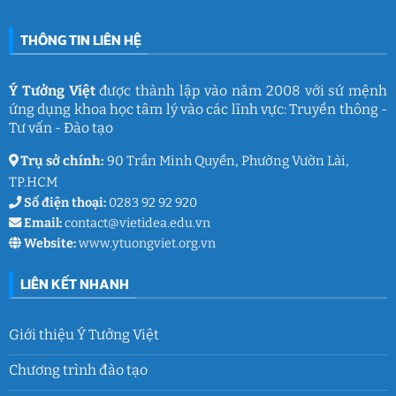
ý
Trần
nghĩa
Quốc
của
Toản:
THÔNG TIN LIÊN HỆ
Ý
Lưu
Tưởng
giữ
Việt
ký
ức
và
Ý Tưởng Việt
được thành lập vào năm 2008 với sứ mệnh
thanh
ứng dụng khoa học tâm lý vào các lĩnh vực: Truyền thông -
xuân
lớp
Tư vấn - Đào tạo
9
Trụ sở chính:
90 Trần Minh Quyền, Phường Vườn Lài,
TP.HCM
Số điện thoại:
0283 92 92 920
Email:
contact@vietidea.edu.vn
Website:
www.ytuongviet.org.vn
LIÊN KẾT NHANH
Giới thiệu Ý Tưởng Việt
Chương trình đào tạo