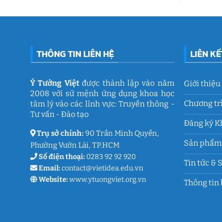
tâm
động
lý
gắn
học
kết
đường
ý
THCS
nghĩa
Trần
của
Quốc
Ý
Toản:
THÔNG TIN LIÊN HỆ
LIÊN K
Tưởng
Lưu
Việt
giữ
ký
ức
và
Ý Tưởng Việt
được thành lập vào năm
Giới thiệu
thanh
2008 với sứ mệnh ứng dụng khoa học
xuân
lớp
Chương tr
tâm lý vào các lĩnh vực: Truyền thông -
9
Tư vấn - Đào tạo
Đăng ký K
Trụ sở chính:
90 Trần Minh Quyền,
Sản phẩm 
Phường Vườn Lài, TP.HCM
Số điện thoại:
0283 92 92 920
Tin tức & 
Email:
contact@vietidea.edu.vn
Website:
www.ytuongviet.org.vn
Thông tin 