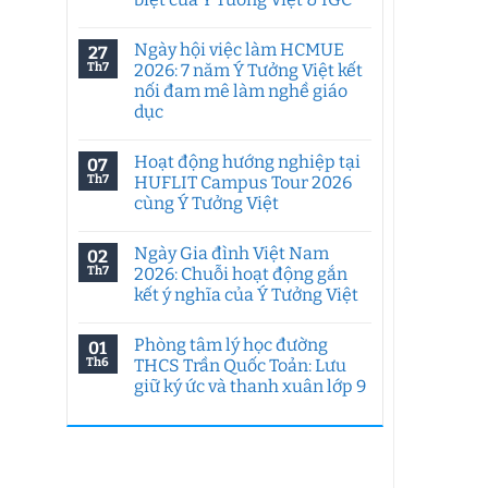
Không
có
Ngày hội việc làm HCMUE
27
bình
luận
Th7
2026: 7 năm Ý Tưởng Việt kết
ở
nối đam mê làm nghề giáo
Tư
duy
dục
sáng
tạo
Không
trong
có
Hoạt động hướng nghiệp tại
07
kỷ
bình
nguyên
luận
Th7
HUFLIT Campus Tour 2026
ở
AI:
cùng Ý Tưởng Việt
Ngày
Chuyên
hội
đề
Không
việc
đặc
có
làm
biệt
Ngày Gia đình Việt Nam
02
bình
HCMUE
của
luận
Th7
2026: Chuỗi hoạt động gắn
2026:
Ý
ở
7
Tưởng
kết ý nghĩa của Ý Tưởng Việt
Hoạt
năm
Việt
động
Ý
Không
&
hướng
Tưởng
có
IGC
nghiệp
Phòng tâm lý học đường
01
Việt
bình
tại
kết
luận
Th6
THCS Trần Quốc Toản: Lưu
HUFLIT
ở
nối
Campus
giữ ký ức và thanh xuân lớp 9
Ngày
đam
Tour
Gia
mê
2026
Không
đình
làm
cùng
có
Việt
nghề
Ý
bình
Nam
giáo
Tưởng
luận
2026:
dục
ở
Việt
Chuỗi
Phòng
hoạt