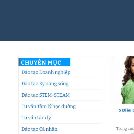
CHUYÊN MỤC
Đào tạo Doanh nghiệp
Đào tạo Kỹ năng sống
Đào tạo STEM-STEAM
Tư vấn Tâm lý học đường
5 Điều 
Tư vấn tâm lý
Trong cuộ
Đào tạo Cá nhân
v