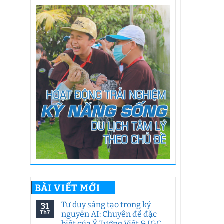
BÀI VIẾT MỚI
Tư duy sáng tạo trong kỷ
31
Th7
nguyên AI: Chuyên đề đặc
biệt của Ý Tưởng Việt & IGC