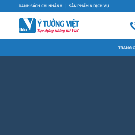
Bỏ
DANH SÁCH CHI NHÁNH
SẢN PHẨM & DỊCH VỤ
qua
nội
dung
TRANG 