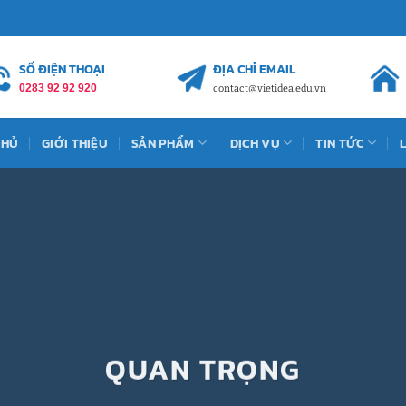
SỐ ĐIỆN THOẠI
ĐỊA CHỈ EMAIL
0283 92 92 920
contact@vietidea.edu.vn
CHỦ
GIỚI THIỆU
SẢN PHẨM
DỊCH VỤ
TIN TỨC
QUAN TRỌNG