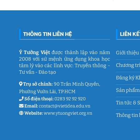
tâm
động
lý
gắn
học
kết
đường
ý
THCS
nghĩa
Trần
của
Quốc
Ý
Toản:
THÔNG TIN LIÊN HỆ
LIÊN K
Tưởng
Lưu
Việt
giữ
ký
ức
và
Ý Tưởng Việt
được thành lập vào năm
Giới thiệu
thanh
2008 với sứ mệnh ứng dụng khoa học
xuân
lớp
Chương tr
tâm lý vào các lĩnh vực: Truyền thông -
9
Tư vấn - Đào tạo
Đăng ký K
Trụ sở chính:
90 Trần Minh Quyền,
Sản phẩm 
Phường Vườn Lài, TP.HCM
Số điện thoại:
0283 92 92 920
Tin tức & 
Email:
contact@vietidea.edu.vn
Website:
www.ytuongviet.org.vn
Thông tin 