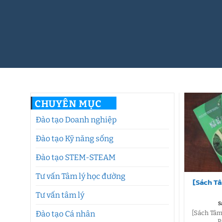
CHUYÊN MỤC
Đào tạo Doanh nghiệp
Đào tạo Kỹ năng sống
Đào tạo STEM-STEAM
Tư vấn Tâm lý học đường
[Sách Tâ
Tư vấn tâm lý
S
[Sách Tâm 
Đào tạo Cá nhân
P