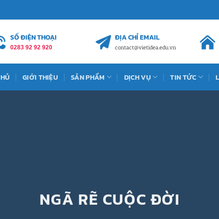
SỐ ĐIỆN THOẠI
ĐỊA CHỈ EMAIL
0283 92 92 920
contact@vietidea.edu.vn
CHỦ
GIỚI THIỆU
SẢN PHẨM
DỊCH VỤ
TIN TỨC
NGÃ RẼ CUỘC ĐỜI