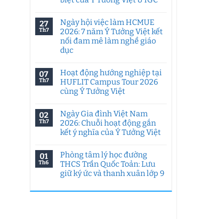
Không
có
Ngày hội việc làm HCMUE
27
bình
luận
Th7
2026: 7 năm Ý Tưởng Việt kết
ở
nối đam mê làm nghề giáo
Tư
duy
dục
sáng
tạo
Không
trong
có
Hoạt động hướng nghiệp tại
07
kỷ
bình
nguyên
luận
Th7
HUFLIT Campus Tour 2026
ở
AI:
cùng Ý Tưởng Việt
Ngày
Chuyên
hội
đề
Không
việc
đặc
có
làm
biệt
Ngày Gia đình Việt Nam
02
bình
HCMUE
của
luận
Th7
2026: Chuỗi hoạt động gắn
2026:
Ý
ở
7
Tưởng
kết ý nghĩa của Ý Tưởng Việt
Hoạt
năm
Việt
động
Ý
Không
&
hướng
Tưởng
có
IGC
nghiệp
Phòng tâm lý học đường
01
Việt
bình
tại
kết
luận
Th6
THCS Trần Quốc Toản: Lưu
HUFLIT
ở
nối
Campus
giữ ký ức và thanh xuân lớp 9
Ngày
đam
Tour
Gia
mê
2026
Không
đình
làm
cùng
có
Việt
nghề
Ý
bình
Nam
giáo
Tưởng
luận
2026:
dục
ở
Việt
Chuỗi
Phòng
hoạt