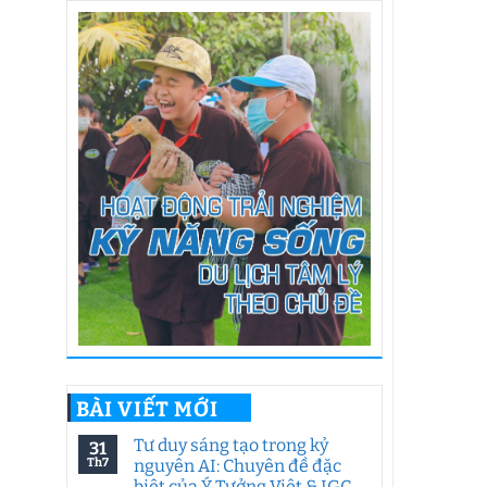
BÀI VIẾT MỚI
Tư duy sáng tạo trong kỷ
31
Th7
nguyên AI: Chuyên đề đặc
biệt của Ý Tưởng Việt & IGC