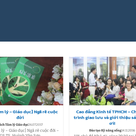
m lý – Giáo dục] Ngã rẽ cuộc
Cao đẳng Kinh tế TPHCM – 
đời
trình giao lưu và giới thiệu 
ơi!
ách Tâm lý Giáo dục
26.07.2017
lý – Giáo dục] Ngã rẽ cuộc đời –
Đào tạo Kỹ năng sống
14.11.2016
GS.TS. Huỳnh Văn Sơn...