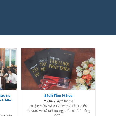
Chương
Sách Tâm lý học
sách Nhỏ
Tin Tổng hợp
26.10.2016
NHẬP MÔN TÂM LÝ HỌC PHÁT TRIỂN
(30.000 VNĐ) Đối tượng cuốn sách hướng
đến...