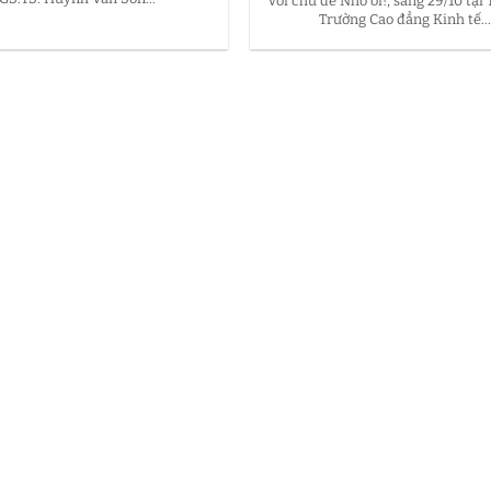
Với chủ đề Nhỏ ơi!, sáng 29/10 tại
Trường Cao đẳng Kinh tế..