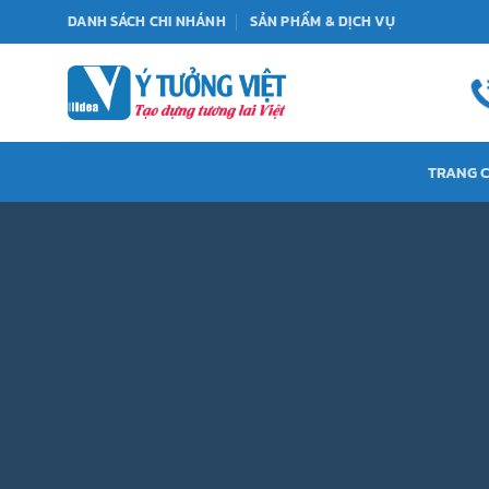
Bỏ
DANH SÁCH CHI NHÁNH
SẢN PHẨM & DỊCH VỤ
qua
nội
dung
TRANG 