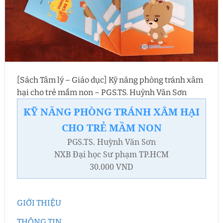
[Sách Tâm lý – Giáo dục] Kỹ năng phòng tránh xâm
hại cho trẻ mầm non – PGS.TS. Huỳnh Văn Sơn
KỸ NĂNG PHÒNG TRÁNH XÂM HẠI
CHO TRẺ MẦM NON
PGS.TS. Huỳnh Văn Sơn
NXB Đại học Sư phạm TP.HCM
30.000 VND
GIỚI THIỆU
THÔNG TIN