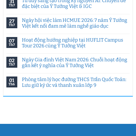
Tư duy sáng tạo trong kỷ nguyên AI: Chuyên đề
31
Th7
đặc biệt của Ý Tưởng Việt & IGC
Không
có
Ngày hội việc làm HCMUE 2026: 7 năm Ý Tưởng
27
bình
luận
Th7
Việt kết nối đam mê làm nghề giáo dục
ở
Tư
Không
duy
có
Hoạt động hướng nghiệp tại HUFLIT Campus
07
sáng
bình
tạo
luận
Th7
Tour 2026 cùng Ý Tưởng Việt
trong
ở
kỷ
Ngày
Không
nguyên
hội
có
Ngày Gia đình Việt Nam 2026: Chuỗi hoạt động
02
AI:
việc
bình
Chuyên
làm
luận
Th7
gắn kết ý nghĩa của Ý Tưởng Việt
đề
HCMUE
ở
đặc
2026:
Hoạt
Không
biệt
7
động
có
Phòng tâm lý học đường THCS Trần Quốc Toản:
01
của
năm
hướng
bình
Ý
Ý
nghiệp
luận
Th6
Lưu giữ ký ức và thanh xuân lớp 9
Tưởng
Tưởng
tại
ở
Việt
Việt
HUFLIT
Ngày
Không
&
kết
Campus
Gia
có
IGC
nối
Tour
đình
bình
đam
2026
Việt
luận
mê
cùng
Nam
ở
làm
Ý
2026:
Phòng
nghề
Tưởng
Chuỗi
tâm
giáo
Việt
hoạt
lý
dục
động
học
gắn
đường
kết
THCS
ý
Trần