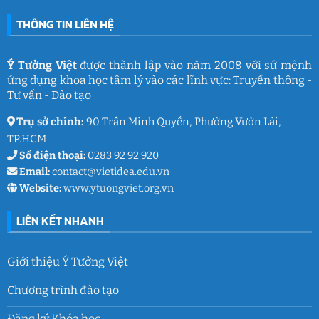
nghĩa
Quốc
của
Toản:
THÔNG TIN LIÊN HỆ
Ý
Lưu
Tưởng
giữ
Việt
ký
ức
và
Ý Tưởng Việt
được thành lập vào năm 2008 với sứ mệnh
thanh
ứng dụng khoa học tâm lý vào các lĩnh vực: Truyền thông -
xuân
lớp
Tư vấn - Đào tạo
9
Trụ sở chính:
90 Trần Minh Quyền, Phường Vườn Lài,
TP.HCM
Số điện thoại:
0283 92 92 920
Email:
contact@vietidea.edu.vn
Website:
www.ytuongviet.org.vn
LIÊN KẾT NHANH
Giới thiệu Ý Tưởng Việt
Chương trình đào tạo
Đăng ký Khóa học