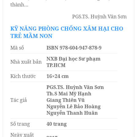
thành…
PGS.TS. Huỳnh Văn Sơn
KỸ NĂNG PHÒNG CHỐNG XÂM HẠI CHO
TRẺ MẦM NON
Mã số
ISBN 978-604-947-878-9
NXB Đại học Sư phạm
Nhà xuất bản
TP.HCM
Kích thước
16×24 cm
PGS.TS. Huỳnh Văn Sơn
Th.S Mai Mỹ Hạnh
Tác giả
Giang Thiên Vũ
Nguyễn Lê Bảo Hoàng
Nguyễn Thanh Huân
Số trang
40 trang
Ngày xuất