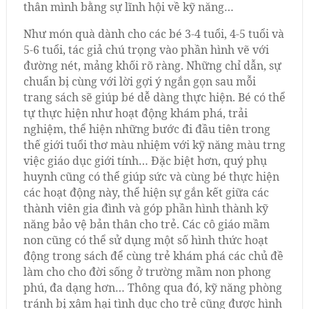
thân mình bằng sự lĩnh hội về kỹ năng…
Như món quà dành cho các bé 3-4 tuổi, 4-5 tuổi và
5-6 tuổi, tác giả chú trọng vào phần hình vẽ với
đường nét, mảng khối rõ ràng. Những chỉ dẫn, sự
chuẩn bị cùng với lời gợi ý ngắn gọn sau mỗi
trang sách sẽ giúp bé dễ dàng thực hiện. Bé có thể
tự thực hiện như hoạt động khám phá, trải
nghiệm, thể hiện những bước đi đầu tiên trong
thế giới tuổi thơ màu nhiệm với kỹ năng màu trng
việc giáo dục giới tính… Đặc biệt hơn, quý phụ
huynh cũng có thể giúp sức và cùng bé thực hiện
các hoạt động này, thể hiện sự gắn kết giữa các
thành viên gia đình và góp phần hình thành kỹ
năng bảo vệ bản thân cho trẻ. Các cô giáo mầm
non cũng có thể sử dụng một số hình thức hoạt
động trong sách để cùng trẻ khám phá các chủ đề
làm cho cho đời sống ở trường mầm non phong
phú, đa dạng hơn… Thông qua đó, kỹ năng phòng
tránh bị xâm hại tình dục cho trẻ cũng được hình