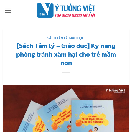
Bỏ
qua
nội
dung
SÁCH TÂM LÝ GIÁO DỤC
[Sách Tâm lý – Giáo dục] Kỹ năng
phòng tránh xâm hại cho trẻ mầm
non