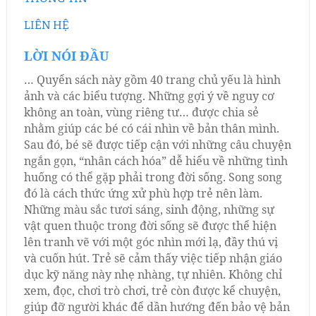
LIÊN HỆ
LỜI NÓI ĐẦU
… Quyển sách này gồm 40 trang chủ yếu là hình
ảnh và các biểu tượng. Những gợi ý về nguy cơ
không an toàn, vùng riêng tư… được chia sẻ
nhằm giúp các bé có cái nhìn về bản thân mình.
Sau đó, bé sẽ được tiếp cận với những câu chuyện
ngắn gọn, “nhân cách hóa” dễ hiểu về những tình
huống có thể gặp phải trong đời sống. Song song
đó là cách thức ứng xử phù hợp trẻ nên làm.
Những màu sắc tươi sáng, sinh động, những sự
vật quen thuộc trong đời sống sẽ được thể hiện
lên tranh vẽ với một góc nhìn mới lạ, đầy thú vị
và cuốn hút. Trẻ sẽ cảm thấy việc tiếp nhận giáo
dục kỹ năng này nhẹ nhàng, tự nhiên. Không chỉ
xem, đọc, chơi trò chơi, trẻ còn được kể chuyện,
giúp đỡ người khác để dần hướng đến bảo vệ bản