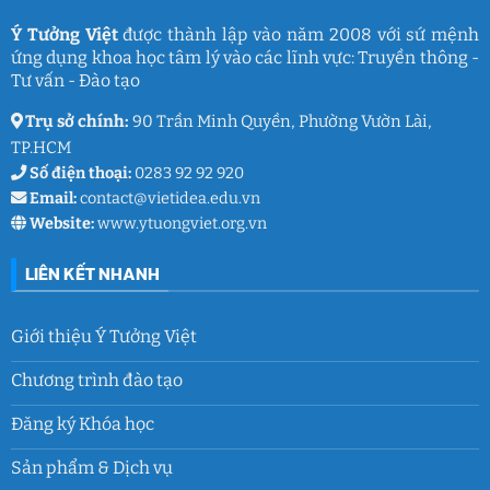
Việt
ký
ức
và
Ý Tưởng Việt
được thành lập vào năm 2008 với sứ mệnh
thanh
ứng dụng khoa học tâm lý vào các lĩnh vực: Truyền thông -
xuân
lớp
Tư vấn - Đào tạo
9
Trụ sở chính:
90 Trần Minh Quyền, Phường Vườn Lài,
TP.HCM
Số điện thoại:
0283 92 92 920
Email:
contact@vietidea.edu.vn
Website:
www.ytuongviet.org.vn
LIÊN KẾT NHANH
Giới thiệu Ý Tưởng Việt
Chương trình đào tạo
Đăng ký Khóa học
Sản phẩm & Dịch vụ