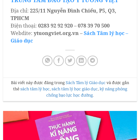
TRUNG TÂM ĐÀO TẠO Ý TƯỞNG VIỆT
Địa chỉ:
225/11 Nguyễn Đình Chiểu, P5, Q3,
TPHCM
Điện thoại:
0283 92 92 920 – 078 39 70 500
Webdite:
ytuongviet.org.vn –
Sách Tâm lý học –
Giáo dục
Bài viết này được đăng trong
Sách Tâm lý Giáo dục
và được gắn
thẻ
sách tâm lý học
,
sách tâm lý học giáo dục
,
kỹ năng phòng
chống bạo lực học đường
.