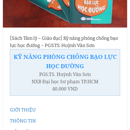
[Sách Tâm lý – Giáo dục] Kỹ năng phòng chống bạo
lực học đường – PGS.TS. Huỳnh Văn Sơn
KỸ NĂNG PHÒNG CHỐNG BẠO LỰC
HỌC ĐƯỜNG
PGS.TS. Huỳnh Văn Sơn
NXB Đại học Sư phạm TP.HCM
40.000 VND
GIỚI THIỆU
THÔNG TIN