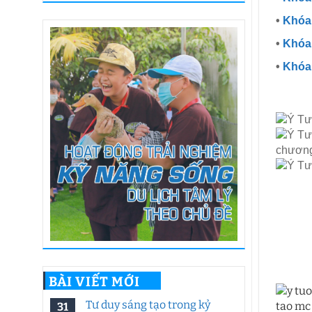
•
Khóa 
•
Khóa
•
Khóa 
BÀI VIẾT MỚI
Tư duy sáng tạo trong kỷ
31