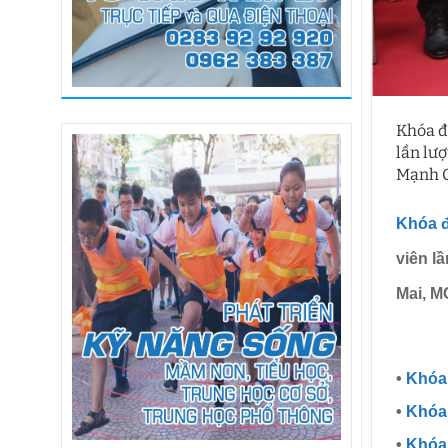
Khóa đ
lần lư
Mạnh C
Khóa đ
viên l
Mai, 
•
Khóa
•
Khóa
•
Khóa 