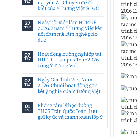
Th7
nguyên AI: Chuyên đề đặc
biệt của Ý Tưởng Việt & IGC
Không
có
Ngày hội việc làm HCMUE
27
bình
luận
Th7
2026: 7 năm Ý Tưởng Việt kết
ở
nối đam mê làm nghề giáo
Tư
duy
dục
sáng
tạo
Không
trong
có
Hoạt động hướng nghiệp tại
07
kỷ
bình
nguyên
luận
Th7
HUFLIT Campus Tour 2026
ở
AI:
cùng Ý Tưởng Việt
Ngày
Chuyên
hội
đề
Không
việc
đặc
có
làm
biệt
Ngày Gia đình Việt Nam
02
bình
HCMUE
của
luận
Th7
2026: Chuỗi hoạt động gắn
2026:
Ý
ở
7
Tưởng
kết ý nghĩa của Ý Tưởng Việt
Hoạt
năm
Việt
động
Ý
Không
&
hướng
Tưởng
có
IGC
nghiệp
Phòng tâm lý học đường
01
Việt
bình
tại
kết
luận
Th6
THCS Trần Quốc Toản: Lưu
HUFLIT
ở
nối
Campus
giữ ký ức và thanh xuân lớp 9
Ngày
đam
Tour
Gia
mê
2026
Không
đình
làm
cùng
có
Việt
nghề
Ý
bình
Nam
giáo
Tưởng
luận