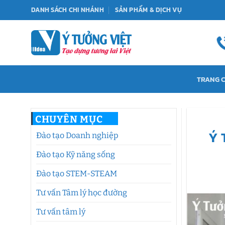
Bỏ
DANH SÁCH CHI NHÁNH
SẢN PHẨM & DỊCH VỤ
qua
nội
dung
TRANG 
CHUYÊN MỤC
Ý 
Đào tạo Doanh nghiệp
Đào tạo Kỹ năng sống
Đào tạo STEM-STEAM
Tư vấn Tâm lý học đường
Tư vấn tâm lý