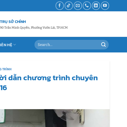
TRỤ SỞ CHÍNH
90 Trần Minh Quyền, Phường Vườn Lài, TP.HCM
LIÊN HỆ
G TRÌNH
ời dẫn chương trình chuyên
16