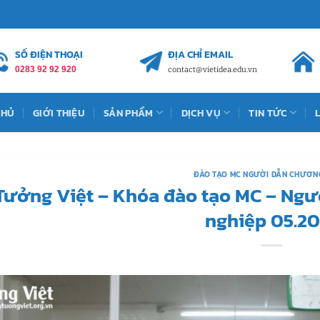
SỐ ĐIỆN THOẠI
ĐỊA CHỈ EMAIL
0283 92 92 920
contact@vietidea.edu.vn
CHỦ
GIỚI THIỆU
SẢN PHẨM
DỊCH VỤ
TIN TỨC
ĐÀO TẠO MC NGƯỜI DẪN CHƯƠN
Tưởng Việt – Khóa đào tạo MC – Ngư
nghiệp 05.20