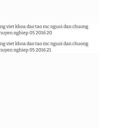
 đào tạo MC – Người dẫn chương trình chuyên nghiệp
 đào tạo MC Nhí – Con Tự Tin Con Tỏa Sáng
đào tạo MC – Định hình phong cách
đào tạo MC – Tiếng nói sân khấu truyền hình
 đào tạo MC – Tác phong sân khấu