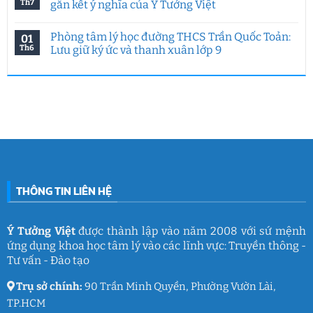
Chuyên
làm
luận
Th7
gắn kết ý nghĩa của Ý Tưởng Việt
đề
HCMUE
ở
đặc
2026:
Hoạt
Không
biệt
7
động
có
Phòng tâm lý học đường THCS Trần Quốc Toản:
01
của
năm
hướng
bình
Ý
Ý
nghiệp
luận
Th6
Lưu giữ ký ức và thanh xuân lớp 9
Tưởng
Tưởng
tại
ở
Việt
Việt
HUFLIT
Ngày
Không
&
kết
Campus
Gia
có
IGC
nối
Tour
đình
bình
đam
2026
Việt
luận
mê
cùng
Nam
ở
làm
Ý
2026:
Phòng
nghề
Tưởng
Chuỗi
tâm
giáo
Việt
hoạt
lý
dục
động
học
gắn
đường
kết
THCS
ý
Trần
nghĩa
Quốc
của
Toản:
THÔNG TIN LIÊN HỆ
Ý
Lưu
Tưởng
giữ
Việt
ký
ức
và
Ý Tưởng Việt
được thành lập vào năm 2008 với sứ mệnh
thanh
ứng dụng khoa học tâm lý vào các lĩnh vực: Truyền thông -
xuân
lớp
Tư vấn - Đào tạo
9
Trụ sở chính:
90 Trần Minh Quyền, Phường Vườn Lài,
TP.HCM