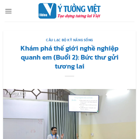
Bỏ
qua
nội
dung
CÂU LẠC BỘ KỸ NĂNG SỐNG
Khám phá thế giới nghề nghiệp
quanh em (Buổi 2): Bức thư gửi
tương lai