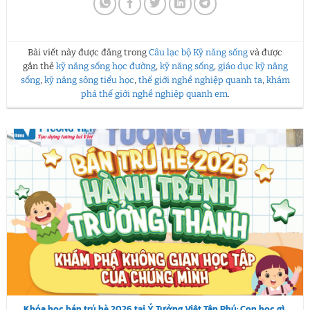
Bài viết này được đăng trong
Câu lạc bộ Kỹ năng sống
và được
gắn thẻ
kỹ năng sống học đường
,
kỹ năng sống
,
giáo dục kỹ năng
sống
,
kỹ năng sông tiểu học
,
thế giới nghề nghiệp quanh ta
,
khám
phá thế giới nghề nghiệp quanh em
.
Khóa học bán trú hè 2026 tại Ý Tưởng Việt Tân Phú: Con học gì,