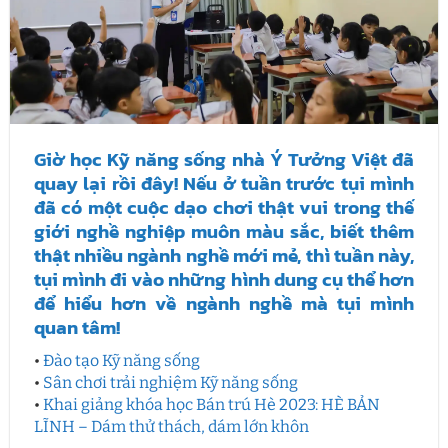
Giờ học Kỹ năng sống nhà Ý Tưởng Việt đã
quay lại rồi đây! Nếu ở tuần trước tụi mình
đã có một cuộc dạo chơi thật vui trong thế
giới nghề nghiệp muôn màu sắc, biết thêm
thật nhiều ngành nghề mới mẻ, thì tuần này,
tụi mình đi vào những hình dung cụ thể hơn
để hiểu hơn về ngành nghề mà tụi mình
quan tâm!
•
Đào tạo Kỹ năng sống
•
Sân chơi trải nghiệm Kỹ năng sống
•
Khai giảng khóa học Bán trú Hè 2023: HÈ BẢN
LĨNH – Dám thử thách, dám lớn khôn