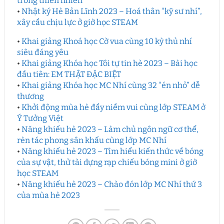
trong thiên nhiên”
•
Nhật ký Hè Bản Lĩnh 2023 – Hoá thân “kỹ sư nhí”,
xây cầu chịu lực ở giờ học STEAM
•
Khai giảng Khoá học Cờ vua cùng 10 kỳ thủ nhí
siêu đáng yêu
•
Khai giảng Khóa học Tôi tự tin hè 2023 – Bài học
đầu tiên: EM THẬT ĐẶC BIỆT
•
Khai giảng Khóa học MC Nhí cùng 32 “én nhỏ” dễ
thương
•
Khởi động mùa hè đầy niềm vui cùng lớp STEAM ở
Ý Tưởng Việt
•
Năng khiếu hè 2023 – Làm chủ ngôn ngữ cơ thể,
rèn tác phong sân khấu cùng lớp MC Nhí
•
Năng khiếu hè 2023 – Tìm hiểu kiến thức về bóng
của sự vật, thử tài dựng rạp chiếu bóng mini ở giờ
học STEAM
•
Năng khiếu hè 2023 – Chào đón lớp MC Nhí thứ 3
của mùa hè 2023