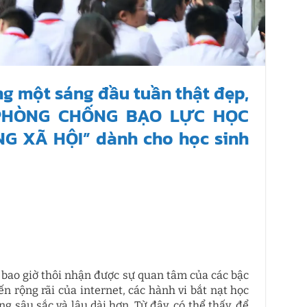
g một sáng đầu tuần thật đẹp,
“PHÒNG CHỐNG BẠO LỰC HỌC
XÃ HỘI” dành cho học sinh
bao giờ thôi nhận được sự quan tâm của các bậc
n rộng rãi của internet, các hành vi bắt nạt học
 sâu sắc và lâu dài hơn. Từ đây, có thể thấy, để