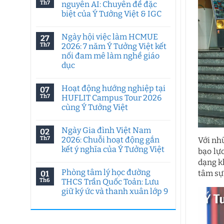
Th7
nguyên AI: Chuyên đề đặc
biệt của Ý Tưởng Việt & IGC
Không
có
Ngày hội việc làm HCMUE
27
bình
luận
Th7
2026: 7 năm Ý Tưởng Việt kết
ở
nối đam mê làm nghề giáo
Tư
duy
dục
sáng
tạo
Không
trong
có
Hoạt động hướng nghiệp tại
07
kỷ
bình
nguyên
luận
Th7
HUFLIT Campus Tour 2026
ở
AI:
cùng Ý Tưởng Việt
Ngày
Chuyên
hội
đề
Không
việc
đặc
có
làm
biệt
Ngày Gia đình Việt Nam
02
bình
HCMUE
của
luận
Th7
2026: Chuỗi hoạt động gắn
Với nh
2026:
Ý
ở
7
Tưởng
kết ý nghĩa của Ý Tưởng Việt
Hoạt
bạo lự
năm
Việt
động
Ý
Không
&
dạng k
hướng
Tưởng
có
IGC
nghiệp
Phòng tâm lý học đường
tâm sự
01
Việt
bình
tại
kết
luận
Th6
THCS Trần Quốc Toản: Lưu
HUFLIT
ở
nối
Campus
giữ ký ức và thanh xuân lớp 9
Ngày
đam
Tour
Gia
mê
2026
Không
đình
làm
cùng
có
Việt
nghề
Ý
bình
Nam
giáo
Tưởng
luận