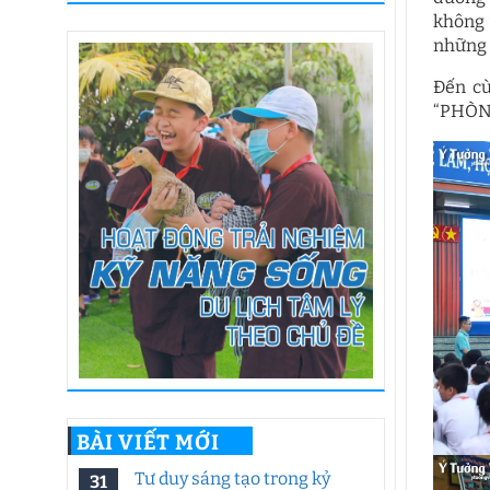
không 
những k
Đến cù
“PHÒN
BÀI VIẾT MỚI
Tư duy sáng tạo trong kỷ
31