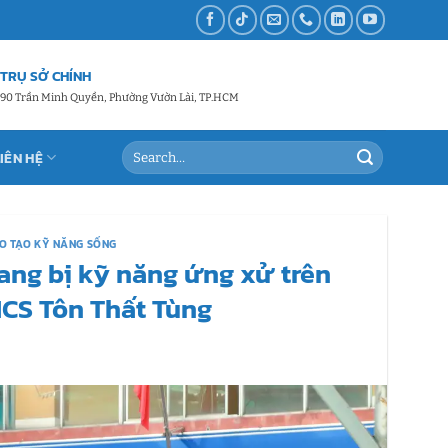
TRỤ SỞ CHÍNH
90 Trần Minh Quyền, Phường Vườn Lài, TP.HCM
LIÊN HỆ
O TẠO KỸ NĂNG SỐNG
ang bị kỹ năng ứng xử trên
CS Tôn Thất Tùng