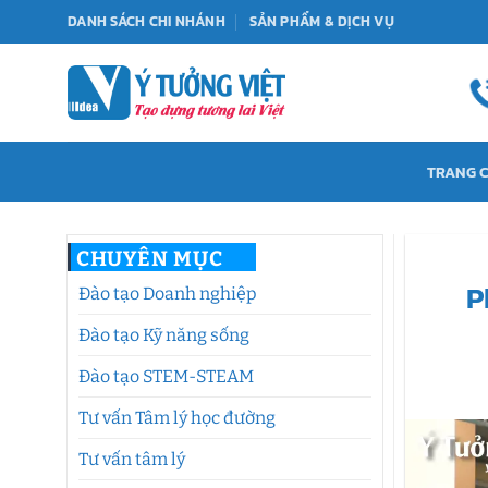
Bỏ
DANH SÁCH CHI NHÁNH
SẢN PHẨM & DỊCH VỤ
qua
nội
dung
TRANG 
CHUYÊN MỤC
P
Đào tạo Doanh nghiệp
Đào tạo Kỹ năng sống
Đào tạo STEM-STEAM
Tư vấn Tâm lý học đường
Tư vấn tâm lý