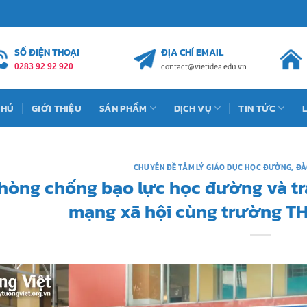
SỐ ĐIỆN THOẠI
ĐỊA CHỈ EMAIL
0283 92 92 920
contact@vietidea.edu.vn
CHỦ
GIỚI THIỆU
SẢN PHẨM
DỊCH VỤ
TIN TỨC
CHUYÊN ĐỀ TÂM LÝ GIÁO DỤC HỌC ĐƯỜNG
,
ĐÀ
hòng chống bạo lực học đường và tr
mạng xã hội cùng trường TH