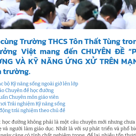
cùng Trường THCS Tôn Thất Tùng tron
ưởng Việt mang đến CHUYÊN ĐỀ 
NG VÀ KỸ NĂNG ỨNG XỬ TRÊN MẠNG 
 trường.
ạc bộ Kỹ năng sống ngoài giờ lên lớp
áo Chuyên đề học đường
uấn Chuyên môn giáo viên
hơi Trải nghiệm Kỹ năng sống
động trải nghiệm theo chủ đề
t học đường không phải là một câu chuyện mới nhưng chưa 
 và người làm giáo dục. Nhất là với sự phát triển và phổ biế
ngày càng có tính chất nghiêm trọng, để lại nhiều tổn thương