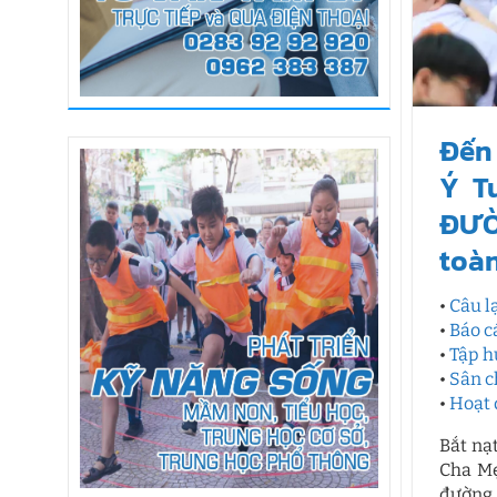
Đến 
Ý T
ĐƯỜ
toàn
•
Câu l
•
Báo c
•
Tập h
•
Sân c
•
Hoạt 
Bắt nạ
Cha Mẹ
đường 