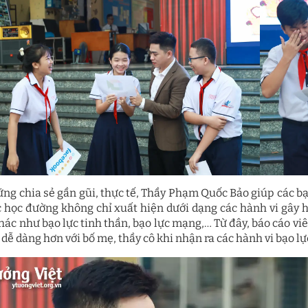
ững chia sẻ gần gũi, thực tế, Thầy Phạm Quốc Bảo giúp các 
c học đường không chỉ xuất hiện dưới dạng các hành vi gây 
hác như bạo lực tinh thần, bạo lực mạng,… Từ đây, báo cáo vi
 dễ dàng hơn với bố mẹ, thầy cô khi nhận ra các hành vi bạo 