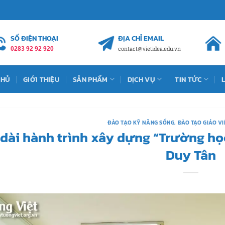
SỐ ĐIỆN THOẠI
ĐỊA CHỈ EMAIL
0283 92 92 920
contact@vietidea.edu.vn
CHỦ
GIỚI THIỆU
SẢN PHẨM
DỊCH VỤ
TIN TỨC
ĐÀO TẠO KỸ NĂNG SỐNG
,
ĐÀO TẠO GIÁO V
 dài hành trình xây dựng “Trường h
Duy Tân