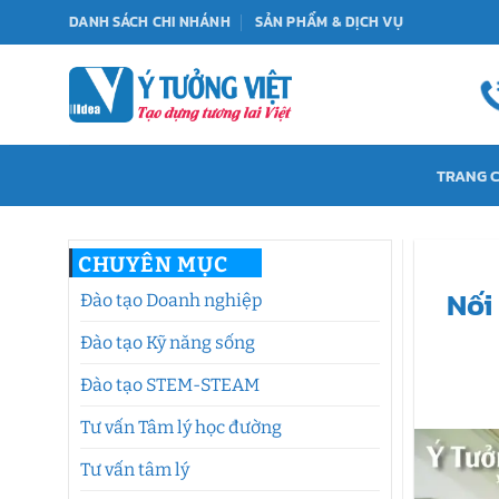
Bỏ
DANH SÁCH CHI NHÁNH
SẢN PHẨM & DỊCH VỤ
qua
nội
dung
TRANG 
CHUYÊN MỤC
Nối
Đào tạo Doanh nghiệp
Đào tạo Kỹ năng sống
Đào tạo STEM-STEAM
Tư vấn Tâm lý học đường
Tư vấn tâm lý