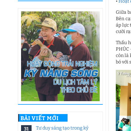
•
Hoạt 
Giữa b
Bên cạ
áp lực 
cười rạ
Thấu h
PHÚC –
còn là
bó với
BÀI VIẾT MỚI
Tư duy sáng tạo trong kỷ
31