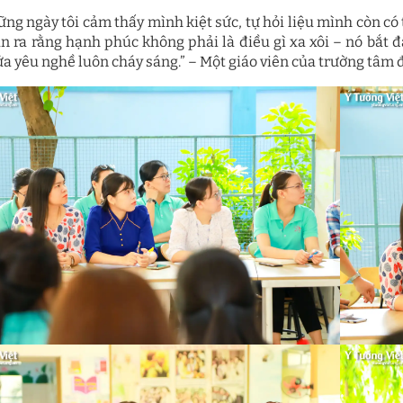
ững ngày tôi cảm thấy mình kiệt sức, tự hỏi liệu mình còn có
ận ra rằng hạnh phúc không phải là điều gì xa xôi – nó bắt đ
ửa yêu nghề luôn cháy sáng.” – Một giáo viên của trường tâm 