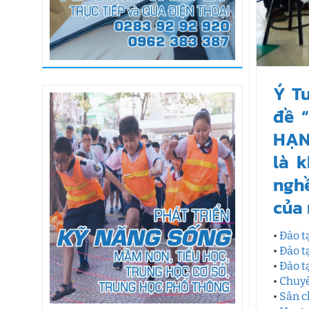
Ý T
đề 
HẠNH
là 
nghề
của 
•
Đào t
•
Đào 
•
Đào t
•
Chuyê
•
Sân c