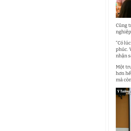
Cũng t
nghiệp.
“Có lúc
phúc. 
nhận s
Một tr
hơn hế
mà còn