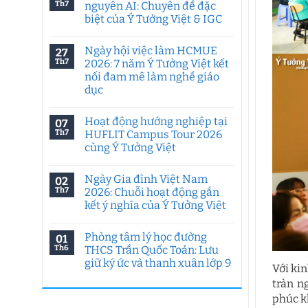
Th7
nguyên AI: Chuyên đề đặc
biệt của Ý Tưởng Việt & IGC
Không
có
Ngày hội việc làm HCMUE
27
bình
luận
Th7
2026: 7 năm Ý Tưởng Việt kết
ở
nối đam mê làm nghề giáo
Tư
duy
dục
sáng
tạo
Không
trong
có
Hoạt động hướng nghiệp tại
07
kỷ
bình
nguyên
luận
Th7
HUFLIT Campus Tour 2026
ở
AI:
cùng Ý Tưởng Việt
Ngày
Chuyên
hội
đề
Không
việc
đặc
có
làm
biệt
Ngày Gia đình Việt Nam
02
bình
HCMUE
của
luận
Th7
2026: Chuỗi hoạt động gắn
2026:
Ý
ở
7
Tưởng
kết ý nghĩa của Ý Tưởng Việt
Hoạt
năm
Việt
động
Ý
Không
&
hướng
Tưởng
có
IGC
nghiệp
Phòng tâm lý học đường
01
Việt
bình
tại
kết
luận
Th6
THCS Trần Quốc Toản: Lưu
HUFLIT
ở
nối
Campus
giữ ký ức và thanh xuân lớp 9
Ngày
đam
Với ki
Tour
Gia
mê
2026
Không
đình
tràn n
làm
cùng
có
Việt
nghề
Ý
bình
phúc k
Nam
giáo
Tưởng
luận