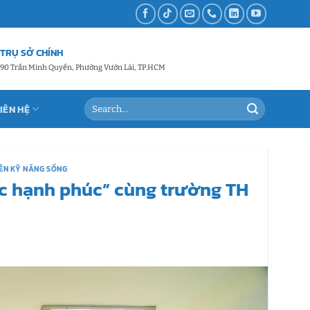
TRỤ SỞ CHÍNH
90 Trần Minh Quyền, Phường Vườn Lài, TP.HCM
LIÊN HỆ
IÊN KỸ NĂNG SỐNG
ọc hạnh phúc” cùng trường TH