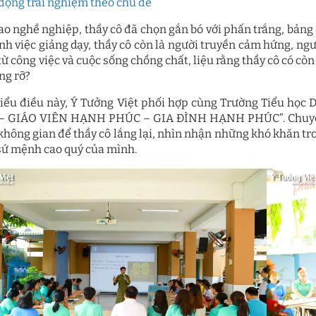
động trải nghiệm theo chủ đề
ao nghề nghiệp, thầy cô đã chọn gắn bó với phấn trắng, bảng 
nh việc giảng dạy, thầy cô còn là người truyền cảm hứng, ngư
từ công việc và cuộc sống chồng chất, liệu rằng thầy cô có cò
ng rỡ?
iểu điều này, Ý Tưởng Việt phối hợp cùng Trường Tiểu h
 GIÁO VIÊN HẠNH PHÚC – GIA ĐÌNH HẠNH PHÚC”. Chuyên đ
 không gian để thầy cô lắng lại, nhìn nhận những khó khăn tro
 sứ mệnh cao quý của mình.