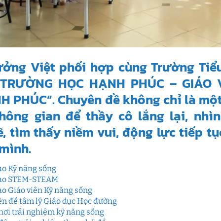
ưởng Việt phối hợp cùng Trường Tiể
“TRƯỜNG HỌC HẠNH PHÚC – GIÁO V
 PHÚC”. Chuyên đề không chỉ là một
không gian để thầy cô lắng lại, nh
, tìm thấy niềm vui, động lực tiếp 
mình.
ạo Kỹ năng sống
tạo STEM-STEAM
ạo Giáo viên Kỹ năng sống
n đề tâm lý Giáo dục Học đường
hơi trải nghiệm kỹ năng sống