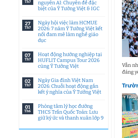
Th7
nguyên AI: Chuyên đề đặc
biệt của Ý Tưởng Việt & IGC
Không
có
Ngày hội việc làm HCMUE
27
bình
luận
Th7
2026: 7 năm Ý Tưởng Việt kết
ở
nối đam mê làm nghề giáo
Tư
duy
dục
sáng
tạo
Không
trong
có
Hoạt động hướng nghiệp tại
07
kỷ
bình
nguyên
luận
Th7
HUFLIT Campus Tour 2026
ở
AI:
Vẫn nh
cùng Ý Tưởng Việt
Ngày
Chuyên
hội
đề
đáng y
Không
việc
đặc
có
làm
biệt
Ngày Gia đình Việt Nam
02
bình
HCMUE
của
Trườn
luận
Th7
2026: Chuỗi hoạt động gắn
2026:
Ý
ở
7
Tưởng
kết ý nghĩa của Ý Tưởng Việt
Hoạt
năm
Việt
động
Ý
Không
&
hướng
Tưởng
có
IGC
nghiệp
Phòng tâm lý học đường
01
Việt
bình
tại
kết
luận
Th6
THCS Trần Quốc Toản: Lưu
HUFLIT
ở
nối
Campus
giữ ký ức và thanh xuân lớp 9
Ngày
đam
Tour
Gia
mê
2026
Không
đình
làm
cùng
có
Việt
nghề
Ý
bình
Nam
giáo
Tưởng
luận