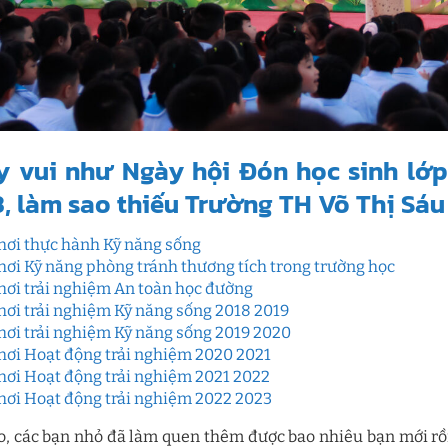
y vui như Ngày hội Đón học sinh l
, làm sao thiếu Trường TH Võ Thị Sáu
hơi thực hành Kỹ năng sống
hơi Kỹ năng phòng tránh thương tích trong trường học
hơi trải nghiệm An toàn học đường
hơi trải nghiệm Kỹ năng sống 2018 2019
hơi trải nghiệm Kỹ năng sống 2019 2020
hơi Hoạt động trải nghiệm 2020 2021
hơi Hoạt động trải nghiệm 2021 2022
hơi Hoạt động trải nghiệm 2022 2023
o, các bạn nhỏ đã làm quen thêm được bao nhiêu bạn mới rồi