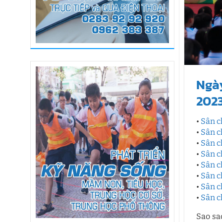
Ngà
2023
•
Sân c
•
Sân c
•
Sân c
•
Sân c
•
Sân c
•
Sân c
•
Sân c
•
Sân c
Sao sa