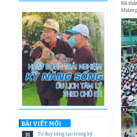
Đã thắ
khám p
BÀI VIẾT MỚI
Tư duy sáng tạo trong kỷ
31