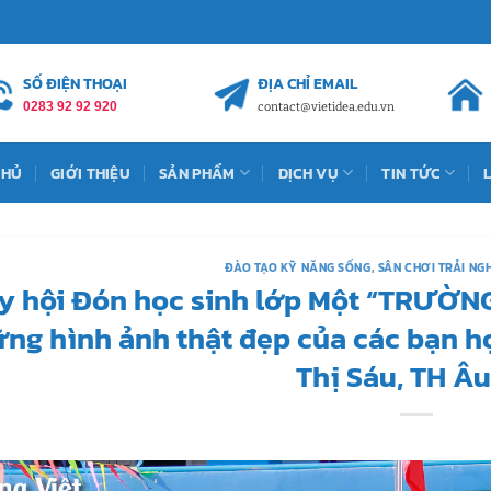
SỐ ĐIỆN THOẠI
ĐỊA CHỈ EMAIL
0283 92 92 920
contact@vietidea.edu.vn
CHỦ
GIỚI THIỆU
SẢN PHẨM
DỊCH VỤ
TIN TỨC
ĐÀO TẠO KỸ NĂNG SỐNG
,
SÂN CHƠI TRẢI NG
y hội Đón học sinh lớp Một “TRƯỜNG
ng hình ảnh thật đẹp của các bạn h
Thị Sáu, TH Â