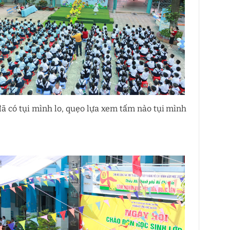
đã có tụi mình lo, quẹo lựa xem tấm nào tụi mình