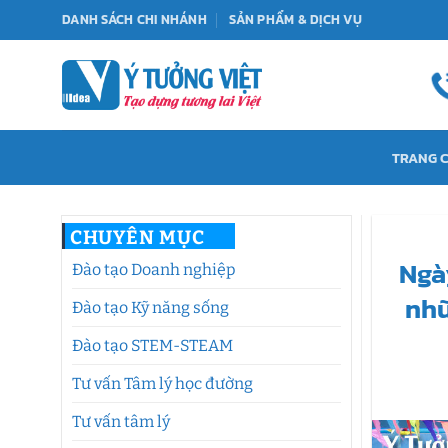
Bỏ
DANH SÁCH CHI NHÁNH
SẢN PHẨM & DỊCH VỤ
qua
nội
dung
TRANG 
CHUYÊN MỤC
Ngà
Đào tạo Doanh nghiệp
nhữ
Đào tạo Kỹ năng sống
Đào tạo STEM-STEAM
Tư vấn Tâm lý học đường
Tư vấn tâm lý