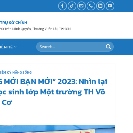
TRỤ SỞ CHÍNH
90 Trần Minh Quyền, Phường Vườn Lài, TP.HCM
LIÊN HỆ
HIỆM KỸ NĂNG SỐNG
 MỚI BẠN MỚI” 2023: Nhìn lại
ọc sinh lớp Một trường TH Võ
u Cơ