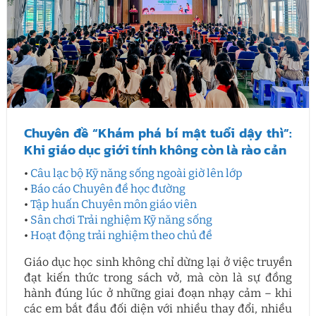
Chuyên đề “Khám phá bí mật tuổi dậy thì”:
Khi giáo dục giới tính không còn là rào cản
•
Câu lạc bộ Kỹ năng sống ngoài giờ lên lớp
•
Báo cáo Chuyên đề học đường
•
Tập huấn Chuyên môn giáo viên
•
Sân chơi Trải nghiệm Kỹ năng sống
•
Hoạt động trải nghiệm theo chủ đề
Giáo dục học sinh không chỉ dừng lại ở việc truyền
đạt kiến thức trong sách vở, mà còn là sự đồng
hành đúng lúc ở những giai đoạn nhạy cảm – khi
các em bắt đầu đối diện với nhiều thay đổi, nhiều