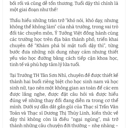
bối rối và cũng dễ tổn thương. Tuổi dậy thì chính là
một giai đoạn như thế!
Thấu hiểu những trăn trở “khó nói, khó dạy, nhưng
không thể không làm” của nhà trường, trong vai trò
đối tác chuyên môn, Ý Tưởng Việt đồng hành cùng
các trường học trên địa bàn thành phố, triển khai
chuyên đề “Khám phá bí mật tuổi dậy thì”, từng
bước đưa những nội dung nhạy cảm nhưng thiết
yếu vào học đường bằng cách tiếp cận khoa học,
tinh tế và phù hợp tâm lý lứa tuổi.
Tại Trường TH Tân Sơn Nhì, chuyên đề được thiết kế
thành hai buổi riêng biệt cho học sinh nam và học
sinh nữ, tạo nên một không gian an toàn để các em
được lắng nghe, được đặt câu hỏi và được hiểu
đúng về những thay đổi đang diễn ra trong cơ thể
mình. Dưới sự dẫn dắt gần gũi của Thạc sĩ Trần Văn
Toản và Thạc sĩ Dương Thị Thùy Linh, kiến thức về
dậy thì không còn là điều “ngại ngùng”, mà trở
thành những câu chuyện đời thường – nhẹ nhàng –