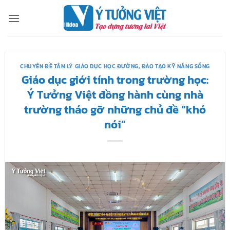
Bỏ
qua
nội
dung
CHUYÊN ĐỀ TÂM LÝ GIÁO DỤC HỌC ĐƯỜNG
,
ĐÀO TẠO KỸ NĂNG SỐNG
Giáo dục giới tính trong trường học:
Ý Tưởng Việt đồng hành cùng nhà
trường tháo gỡ những chủ đề “khó
nói”