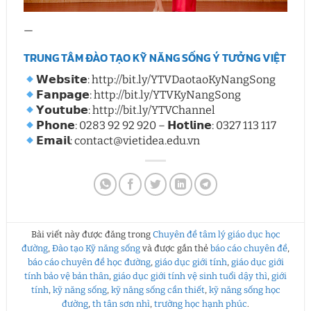
—
TRUNG TÂM ĐÀO TẠO KỸ NĂNG SỐNG Ý TƯỞNG VIỆT
𝗪𝗲𝗯𝘀𝗶𝘁𝗲: http://bit.ly/YTVDaotaoKyNangSong
𝗙𝗮𝗻𝗽𝗮𝗴𝗲: http://bit.ly/YTVKyNangSong
𝗬𝗼𝘂𝘁𝘂𝗯𝗲: http://bit.ly/YTVChannel
𝗣𝗵𝗼𝗻𝗲: 0283 92 92 920 – 𝗛𝗼𝘁𝗹𝗶𝗻𝗲: 0327 113 117
𝗘𝗺𝗮𝗶𝗹: contact@vietidea.edu.vn
Bài viết này được đăng trong
Chuyên đề tâm lý giáo dục học
đường
,
Đào tạo Kỹ năng sống
và được gắn thẻ
báo cáo chuyên đề
,
báo cáo chuyên đề học đường
,
giáo dục giới tính
,
giáo dục giới
tính bảo vệ bản thân
,
giáo dục giới tính vệ sinh tuổi dậy thì
,
giới
tính
,
kỹ năng sống
,
kỹ năng sống cần thiết
,
kỹ năng sống học
đường
,
th tân sơn nhì
,
trường học hạnh phúc
.