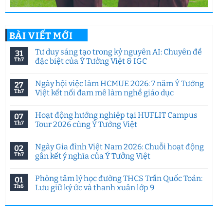
BÀI VIẾT MỚI
Tư duy sáng tạo trong kỷ nguyên AI: Chuyên đề
31
Th7
đặc biệt của Ý Tưởng Việt & IGC
Không
có
Ngày hội việc làm HCMUE 2026: 7 năm Ý Tưởng
27
bình
luận
Th7
Việt kết nối đam mê làm nghề giáo dục
ở
Tư
Không
duy
có
Hoạt động hướng nghiệp tại HUFLIT Campus
07
sáng
bình
tạo
luận
Th7
Tour 2026 cùng Ý Tưởng Việt
trong
ở
kỷ
Ngày
Không
nguyên
hội
có
Ngày Gia đình Việt Nam 2026: Chuỗi hoạt động
02
AI:
việc
bình
Chuyên
làm
luận
Th7
gắn kết ý nghĩa của Ý Tưởng Việt
đề
HCMUE
ở
đặc
2026:
Hoạt
Không
biệt
7
động
có
Phòng tâm lý học đường THCS Trần Quốc Toản:
01
của
năm
hướng
bình
Ý
Ý
nghiệp
luận
Th6
Lưu giữ ký ức và thanh xuân lớp 9
Tưởng
Tưởng
tại
ở
Việt
Việt
HUFLIT
Ngày
Không
&
kết
Campus
Gia
có
IGC
nối
Tour
đình
bình
đam
2026
Việt
luận