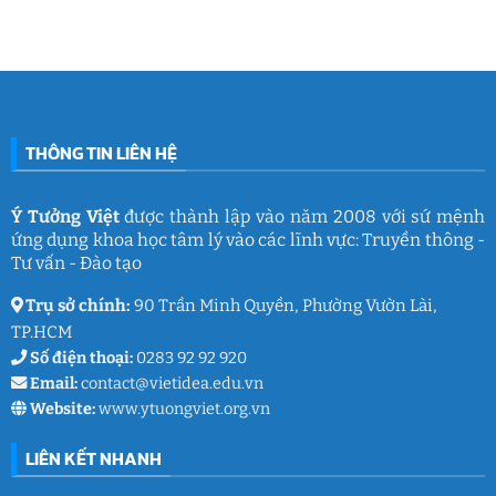
mê
cùng
Nam
ở
làm
Ý
2026:
Phòng
nghề
Tưởng
Chuỗi
tâm
giáo
Việt
hoạt
lý
dục
động
học
gắn
đường
kết
THCS
ý
Trần
nghĩa
Quốc
của
Toản:
THÔNG TIN LIÊN HỆ
Ý
Lưu
Tưởng
giữ
Việt
ký
ức
và
Ý Tưởng Việt
được thành lập vào năm 2008 với sứ mệnh
thanh
ứng dụng khoa học tâm lý vào các lĩnh vực: Truyền thông -
xuân
lớp
Tư vấn - Đào tạo
9
Trụ sở chính:
90 Trần Minh Quyền, Phường Vườn Lài,
TP.HCM
Số điện thoại:
0283 92 92 920
Email:
contact@vietidea.edu.vn
Website:
www.ytuongviet.org.vn
LIÊN KẾT NHANH