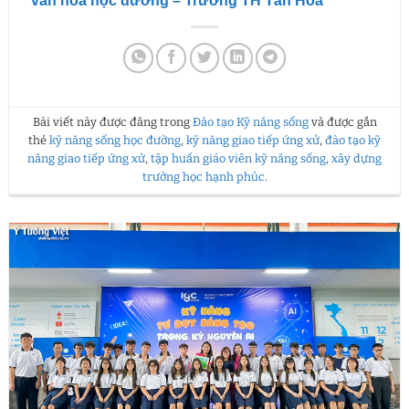
văn hóa học đường – Trường TH Tân Hóa
Bài viết này được đăng trong
Đào tạo Kỹ năng sống
và được gắn
thẻ
kỹ năng sống học đường
,
kỹ năng giao tiếp ứng xử
,
đào tạo kỹ
năng giao tiếp ứng xử
,
tập huấn giáo viên kỹ năng sống
,
xây dựng
trường học hạnh phúc
.