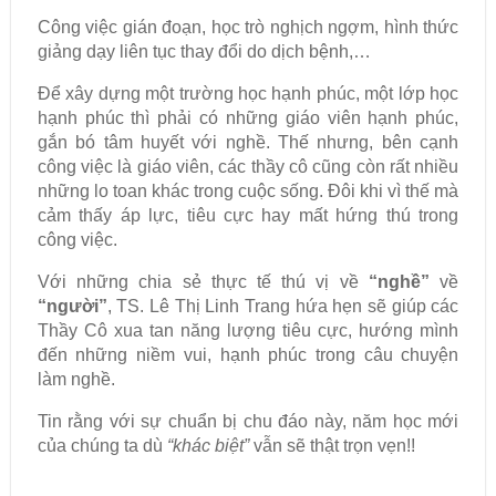
Công việc gián đoạn, học trò nghịch ngợm, hình thức
giảng dạy liên tục thay đổi do dịch bệnh,…
Để xây dựng một trường học hạnh phúc, một lớp học
hạnh phúc thì phải có những giáo viên hạnh phúc,
gắn bó tâm huyết với nghề. Thế nhưng, bên cạnh
công việc là giáo viên, các thầy cô cũng còn rất nhiều
những lo toan khác trong cuộc sống. Đôi khi vì thế mà
cảm thấy áp lực, tiêu cực hay mất hứng thú trong
công việc.
Với những chia sẻ thực tế thú vị về
“nghề”
về
“người”
, TS. Lê Thị Linh Trang hứa hẹn sẽ giúp các
Thầy Cô xua tan năng lượng tiêu cực, hướng mình
đến những niềm vui, hạnh phúc trong câu chuyện
làm nghề.
Tin rằng với sự chuẩn bị chu đáo này, năm học mới
của chúng ta dù
“khác biệt”
vẫn sẽ thật trọn vẹn!!