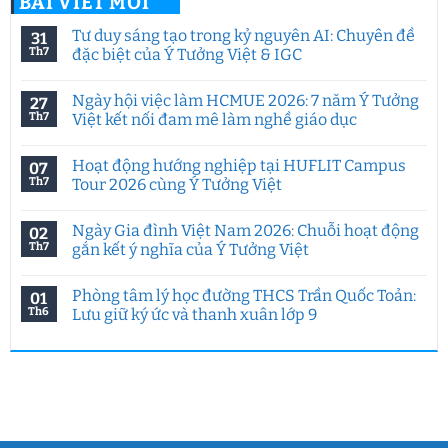
BÀI VIẾT MỚI
Tư duy sáng tạo trong kỷ nguyên AI: Chuyên đề
31
Th7
đặc biệt của Ý Tưởng Việt & IGC
Không
có
Ngày hội việc làm HCMUE 2026: 7 năm Ý Tưởng
27
bình
luận
Th7
Việt kết nối đam mê làm nghề giáo dục
ở
Tư
Không
duy
có
Hoạt động hướng nghiệp tại HUFLIT Campus
07
sáng
bình
tạo
luận
Th7
Tour 2026 cùng Ý Tưởng Việt
trong
ở
kỷ
Ngày
Không
nguyên
hội
có
Ngày Gia đình Việt Nam 2026: Chuỗi hoạt động
02
AI:
việc
bình
Chuyên
làm
luận
Th7
gắn kết ý nghĩa của Ý Tưởng Việt
đề
HCMUE
ở
đặc
2026:
Hoạt
Không
biệt
7
động
có
Phòng tâm lý học đường THCS Trần Quốc Toản:
01
của
năm
hướng
bình
Ý
Ý
nghiệp
luận
Th6
Lưu giữ ký ức và thanh xuân lớp 9
Tưởng
Tưởng
tại
ở
Việt
Việt
HUFLIT
Ngày
Không
&
kết
Campus
Gia
có
IGC
nối
Tour
đình
bình
đam
2026
Việt
luận
mê
cùng
Nam
ở
làm
Ý
2026:
Phòng
nghề
Tưởng
Chuỗi
tâm
giáo
Việt
hoạt
lý
dục
động
học