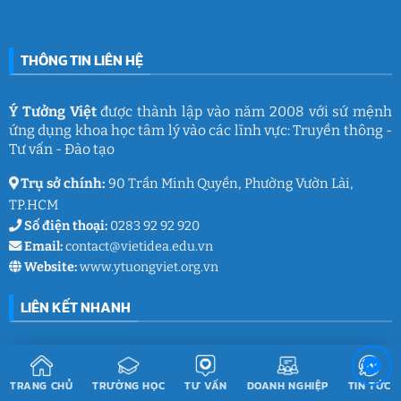
gắn
đường
kết
THCS
ý
Trần
nghĩa
Quốc
của
Toản:
THÔNG TIN LIÊN HỆ
Ý
Lưu
Tưởng
giữ
Việt
ký
ức
và
Ý Tưởng Việt
được thành lập vào năm 2008 với sứ mệnh
thanh
ứng dụng khoa học tâm lý vào các lĩnh vực: Truyền thông -
xuân
lớp
Tư vấn - Đào tạo
9
Trụ sở chính:
90 Trần Minh Quyền, Phường Vườn Lài,
TP.HCM
Số điện thoại:
0283 92 92 920
Email:
contact@vietidea.edu.vn
Website:
www.ytuongviet.org.vn
LIÊN KẾT NHANH
Giới thiệu Ý Tưởng Việt
TRANG CHỦ
TRƯỜNG HỌC
TƯ VẤN
DOANH NGHIỆP
TIN TỨC
Chương trình đào tạo