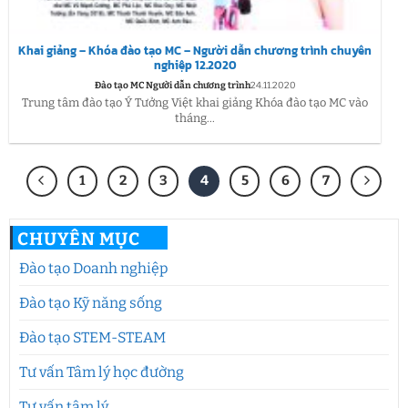
Khai giảng – Khóa đào tạo MC – Người dẫn chương trình chuyên
nghiệp 12.2020
Đào tạo MC Người dẫn chương trình
24.11.2020
Trung tâm đào tạo Ý Tưởng Việt khai giảng Khóa đào tạo MC vào
tháng...
1
2
3
4
5
6
7
CHUYÊN MỤC
Đào tạo Doanh nghiệp
Đào tạo Kỹ năng sống
Đào tạo STEM-STEAM
Tư vấn Tâm lý học đường
Tư vấn tâm lý