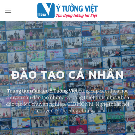
Bỏ
qua
nội
dung
ĐÀO TẠO CÁ NHÂN
Trung tâm đào tạo Ý Tưởng Việt
cung cấp các khóa học
chuyên sâu đào tạo những kỹ năng thiết thực như: Khóa
đào tạo MC chuyên nghiệp, CLB MC Nhí, Nghệ thuật nói
chuyện trước công chúng,…