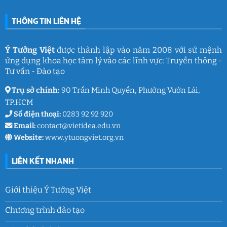
ý
Trần
nghĩa
Quốc
của
Toản:
THÔNG TIN LIÊN HỆ
Ý
Lưu
Tưởng
giữ
Việt
ký
ức
và
Ý Tưởng Việt
được thành lập vào năm 2008 với sứ mệnh
thanh
ứng dụng khoa học tâm lý vào các lĩnh vực: Truyền thông -
xuân
lớp
Tư vấn - Đào tạo
9
Trụ sở chính:
90 Trần Minh Quyền, Phường Vườn Lài,
TP.HCM
Số điện thoại:
0283 92 92 920
Email:
contact@vietidea.edu.vn
Website:
www.ytuongviet.org.vn
LIÊN KẾT NHANH
Giới thiệu Ý Tưởng Việt
Chương trình đào tạo