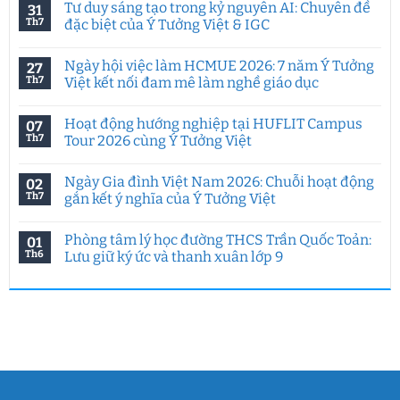
Tư duy sáng tạo trong kỷ nguyên AI: Chuyên đề
31
Th7
đặc biệt của Ý Tưởng Việt & IGC
Không
có
Ngày hội việc làm HCMUE 2026: 7 năm Ý Tưởng
27
bình
luận
Th7
Việt kết nối đam mê làm nghề giáo dục
ở
Tư
Không
duy
có
Hoạt động hướng nghiệp tại HUFLIT Campus
07
sáng
bình
tạo
luận
Th7
Tour 2026 cùng Ý Tưởng Việt
trong
ở
kỷ
Ngày
Không
nguyên
hội
có
Ngày Gia đình Việt Nam 2026: Chuỗi hoạt động
02
AI:
việc
bình
Chuyên
làm
luận
Th7
gắn kết ý nghĩa của Ý Tưởng Việt
đề
HCMUE
ở
đặc
2026:
Hoạt
Không
biệt
7
động
có
Phòng tâm lý học đường THCS Trần Quốc Toản:
01
của
năm
hướng
bình
Ý
Ý
nghiệp
luận
Th6
Lưu giữ ký ức và thanh xuân lớp 9
Tưởng
Tưởng
tại
ở
Việt
Việt
HUFLIT
Ngày
Không
&
kết
Campus
Gia
có
IGC
nối
Tour
đình
bình
đam
2026
Việt
luận
mê
cùng
Nam
ở
làm
Ý
2026:
Phòng
nghề
Tưởng
Chuỗi
tâm
giáo
Việt
hoạt
lý
dục
động
học
gắn
đường
kết
THCS