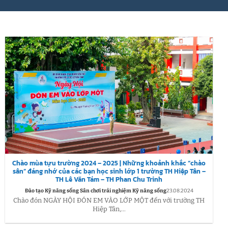
Chào mùa tựu trường 2024 – 2025 | Những khoảnh khắc “chào
sân” đáng nhớ của các bạn học sinh lớp 1 trường TH Hiệp Tân –
TH Lê Văn Tám – TH Phan Chu Trinh
Đào tạo Kỹ năng sống Sân chơi trải nghiệm Kỹ năng sống
23.08.2024
Chào đón NGÀY HỘI ĐÓN EM VÀO LỚP MỘT đến với trường TH
Hiệp Tân,...