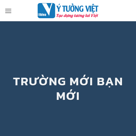
Bỏ
qua
nội
dung
TRƯỜNG MỚI BẠN
MỚI