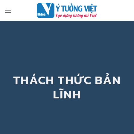
Bỏ
qua
nội
dung
THÁCH THỨC BẢN
LĨNH