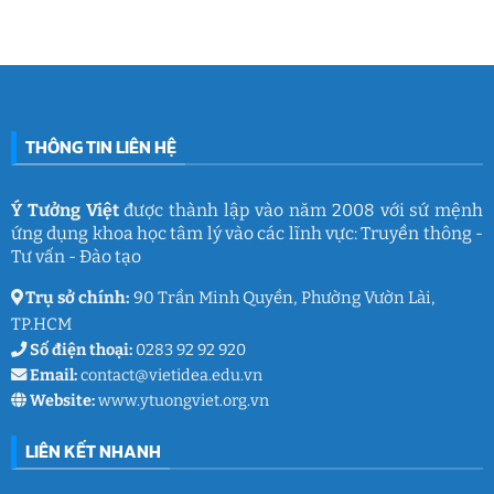
mê
cùng
Nam
ở
làm
Ý
2026:
Phòng
nghề
Tưởng
Chuỗi
tâm
giáo
Việt
hoạt
lý
dục
động
học
gắn
đường
kết
THCS
ý
Trần
nghĩa
Quốc
của
Toản:
THÔNG TIN LIÊN HỆ
Ý
Lưu
Tưởng
giữ
Việt
ký
ức
và
Ý Tưởng Việt
được thành lập vào năm 2008 với sứ mệnh
thanh
ứng dụng khoa học tâm lý vào các lĩnh vực: Truyền thông -
xuân
lớp
Tư vấn - Đào tạo
9
Trụ sở chính:
90 Trần Minh Quyền, Phường Vườn Lài,
TP.HCM
Số điện thoại:
0283 92 92 920
Email:
contact@vietidea.edu.vn
Website:
www.ytuongviet.org.vn
LIÊN KẾT NHANH