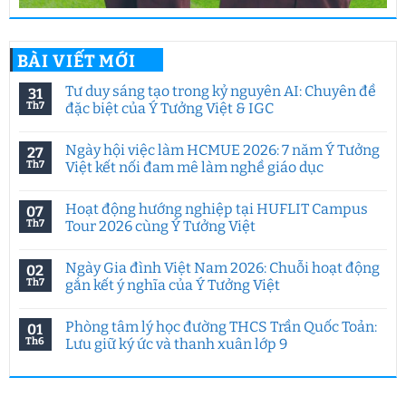
BÀI VIẾT MỚI
Tư duy sáng tạo trong kỷ nguyên AI: Chuyên đề
31
Th7
đặc biệt của Ý Tưởng Việt & IGC
Không
có
Ngày hội việc làm HCMUE 2026: 7 năm Ý Tưởng
27
bình
luận
Th7
Việt kết nối đam mê làm nghề giáo dục
ở
Tư
Không
duy
có
Hoạt động hướng nghiệp tại HUFLIT Campus
07
sáng
bình
tạo
luận
Th7
Tour 2026 cùng Ý Tưởng Việt
trong
ở
kỷ
Ngày
Không
nguyên
hội
có
Ngày Gia đình Việt Nam 2026: Chuỗi hoạt động
02
AI:
việc
bình
Chuyên
làm
luận
Th7
gắn kết ý nghĩa của Ý Tưởng Việt
đề
HCMUE
ở
đặc
2026:
Hoạt
Không
biệt
7
động
có
Phòng tâm lý học đường THCS Trần Quốc Toản:
01
của
năm
hướng
bình
Ý
Ý
nghiệp
luận
Th6
Lưu giữ ký ức và thanh xuân lớp 9
Tưởng
Tưởng
tại
ở
Việt
Việt
HUFLIT
Ngày
Không
&
kết
Campus
Gia
có
IGC
nối
Tour
đình
bình
đam
2026
Việt
luận