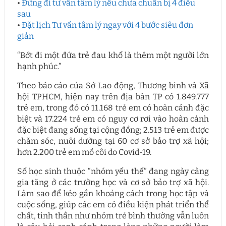
•
Đừng đi tư vấn tâm lý nếu chưa chuẩn bị 4 điều
sau
•
Đặt lịch Tư vấn tâm lý ngay với 4 bước siêu đơn
giản
“Bớt đi một đứa trẻ đau khổ là thêm một người lớn
hạnh phúc.”
Theo báo cáo của Sở Lao động, Thương binh và Xã
hội TPHCM, hiện nay trên địa bàn TP có 1.849.777
trẻ em, trong đó có 11.168 trẻ em có hoàn cảnh đặc
biệt và 17.224 trẻ em có nguy cơ rơi vào hoàn cảnh
đặc biệt đang sống tại cộng đồng; 2.513 trẻ em được
chăm sóc, nuôi dưỡng tại 60 cơ sở bảo trợ xã hội;
hơn 2.200 trẻ em mồ côi do Covid-19.
Số học sinh thuộc “nhóm yếu thế” đang ngày càng
gia tăng ở các trường học và cơ sở bảo trợ xã hội.
Làm sao để kéo gần khoảng cách trong học tập và
cuộc sống, giúp các em có điều kiện phát triển thể
chất, tinh thần như nhóm trẻ bình thường vẫn luôn