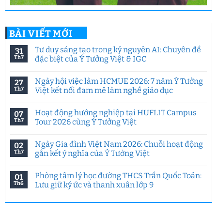
BÀI VIẾT MỚI
Tư duy sáng tạo trong kỷ nguyên AI: Chuyên đề
31
Th7
đặc biệt của Ý Tưởng Việt & IGC
Không
có
Ngày hội việc làm HCMUE 2026: 7 năm Ý Tưởng
27
bình
luận
Th7
Việt kết nối đam mê làm nghề giáo dục
ở
Tư
Không
duy
có
Hoạt động hướng nghiệp tại HUFLIT Campus
07
sáng
bình
tạo
luận
Th7
Tour 2026 cùng Ý Tưởng Việt
trong
ở
kỷ
Ngày
Không
nguyên
hội
có
Ngày Gia đình Việt Nam 2026: Chuỗi hoạt động
02
AI:
việc
bình
Chuyên
làm
luận
Th7
gắn kết ý nghĩa của Ý Tưởng Việt
đề
HCMUE
ở
đặc
2026:
Hoạt
Không
biệt
7
động
có
Phòng tâm lý học đường THCS Trần Quốc Toản:
01
của
năm
hướng
bình
Ý
Ý
nghiệp
luận
Th6
Lưu giữ ký ức và thanh xuân lớp 9
Tưởng
Tưởng
tại
ở
Việt
Việt
HUFLIT
Ngày
Không
&
kết
Campus
Gia
có
IGC
nối
Tour
đình
bình
đam
2026
Việt
luận