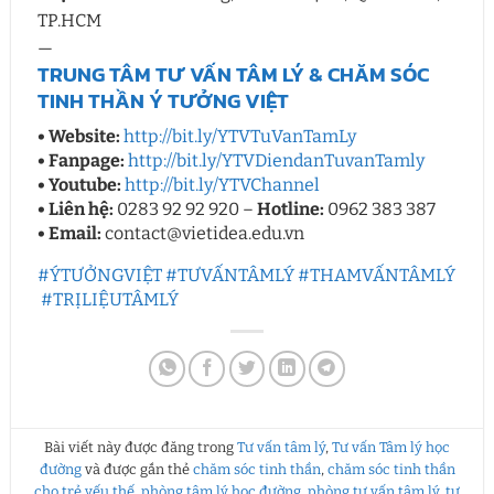
TP.HCM
—
TRUNG TÂM TƯ VẤN TÂM LÝ & CHĂM SÓC
TINH THẦN Ý TƯỞNG VIỆT
• Website:
http://bit.ly/YTVTuVanTamLy​
• Fanpage:
http://bit.ly/YTVDiendanTuvanTamly
• Youtube:
http://bit.ly/YTVChannel
• Liên hệ:
0283 92 92 920 –
Hotline:
0962 383 387
• Email:
contact@vietidea.edu.vn
#ÝTƯỞNGVIỆT​
#TƯVẤNTÂMLÝ​
#THAMVẤNTÂMLÝ​
#TRỊLIỆUTÂMLÝ
Bài viết này được đăng trong
Tư vấn tâm lý
,
Tư vấn Tâm lý học
đường
và được gắn thẻ
chăm sóc tinh thần
,
chăm sóc tinh thần
cho trẻ yếu thế
,
phòng tâm lý học đường
,
phòng tư vấn tâm lý
,
tư