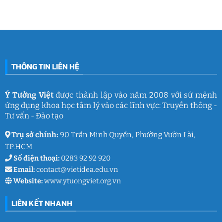
mê
cùng
Nam
ở
làm
Ý
2026:
Phòng
nghề
Tưởng
Chuỗi
tâm
giáo
Việt
hoạt
lý
dục
động
học
gắn
đường
kết
THCS
ý
Trần
nghĩa
Quốc
của
Toản:
THÔNG TIN LIÊN HỆ
Ý
Lưu
Tưởng
giữ
Việt
ký
ức
và
Ý Tưởng Việt
được thành lập vào năm 2008 với sứ mệnh
thanh
ứng dụng khoa học tâm lý vào các lĩnh vực: Truyền thông -
xuân
lớp
Tư vấn - Đào tạo
9
Trụ sở chính:
90 Trần Minh Quyền, Phường Vườn Lài,
TP.HCM
Số điện thoại:
0283 92 92 920
Email:
contact@vietidea.edu.vn
Website:
www.ytuongviet.org.vn
LIÊN KẾT NHANH