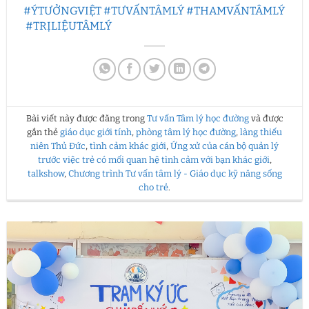
#ÝTƯỞNGVIỆT​
#TƯVẤNTÂMLÝ​
#THAMVẤNTÂMLÝ​
#TRỊLIỆUTÂMLÝ
Bài viết này được đăng trong
Tư vấn Tâm lý học đường
và được
gắn thẻ
giáo dục giới tính
,
phòng tâm lý học đường
,
làng thiếu
niên Thủ Đức
,
tình cảm khác giới
,
Ứng xử của cán bộ quản lý
trước việc trẻ có mối quan hệ tình cảm với bạn khác giới
,
talkshow
,
Chương trình Tư vấn tâm lý - Giáo dục kỹ năng sống
cho trẻ
.