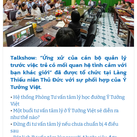
Talkshow: “Ứng xử của cán bộ quản lý
trước việc trẻ có mối quan hệ tình cảm với
bạn khác giới” đã được tổ chức tại Làng
Thiếu niên Thủ Đức với sự phối hợp của Ý
Tưởng Việt.
•
Hệ thống Phòng Tư vấn tâm lý học đường Ý Tưởng
Việt
•
Một buổi tư vấn tâm lý ở Ý Tưởng Việt sẽ diễn ra
như thế nào?
•
Đừng đi tư vấn tâm lý nếu chưa chuẩn bị 4 điều
sau