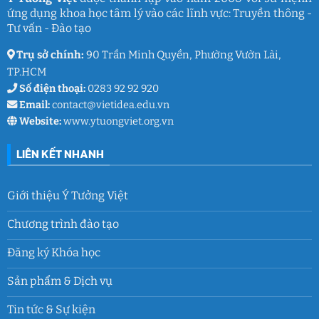
thanh
ứng dụng khoa học tâm lý vào các lĩnh vực: Truyền thông -
xuân
lớp
Tư vấn - Đào tạo
9
Trụ sở chính:
90 Trần Minh Quyền, Phường Vườn Lài,
TP.HCM
Số điện thoại:
0283 92 92 920
Email:
contact@vietidea.edu.vn
Website:
www.ytuongviet.org.vn
LIÊN KẾT NHANH
Giới thiệu Ý Tưởng Việt
Chương trình đào tạo
Đăng ký Khóa học
Sản phẩm & Dịch vụ
Tin tức & Sự kiện