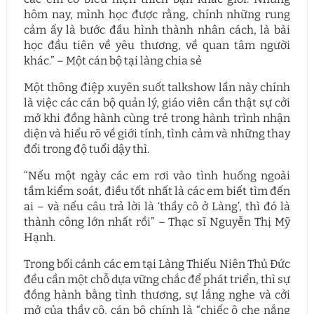
hôm nay, mình học được rằng, chính những rung
cảm ấy là bước đầu hình thành nhân cách, là bài
học đầu tiên về yêu thương, về quan tâm người
khác.” – Một cán bộ tại làng chia sẻ
Một thông điệp xuyên suốt talkshow lần này chính
là việc các cán bộ quản lý, giáo viên cần thật sự cởi
mở khi đồng hành cùng trẻ trong hành trình nhận
diện và hiểu rõ về giới tính, tình cảm và những thay
đổi trong độ tuổi dậy thì.
“Nếu một ngày các em rơi vào tình huống ngoài
tầm kiểm soát, điều tốt nhất là các em biết tìm đến
ai – và nếu câu trả lời là ‘thầy cô ở Làng’, thì đó là
thành công lớn nhất rồi” – Thạc sĩ Nguyễn Thị Mỹ
Hạnh.
Trong bối cảnh các em tại Làng Thiếu Niên Thủ Đức
đều cần một chỗ dựa vững chắc để phát triển, thì sự
đồng hành bằng tình thương, sự lắng nghe và cởi
mở của thầy cô, cán bộ chính là “chiếc ô che nắng