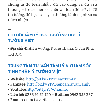
chúng ta đủ kiên nhẫn, đủ bao dung, và đủ yêu
thương – trẻ sẽ luôn có chốn an toàn để trở về, để
tin tưởng, để học cách yêu thương lành mạnh và có
trách nhiệm!
—
CHI HỘI TÂM LÝ HỌC TRƯỜNG HỌC Ý
TƯỞNG VIỆT
• Địa chỉ:
41 Hiền Vương, P. Phú Thạnh, Q. Tân Phú,
TP.HCM
—
TRUNG TÂM TƯ VẤN TÂM LÝ & CHĂM SÓC
TINH THẦN Ý TƯỞNG VIỆT
• Website:
http://bit.ly/YTVTuVanTamLy​
• Fanpage:
http://bit.ly/YTVDiendanTuvanTamly
• Youtube:
http://bit.ly/YTVChannel
• Liên hệ:
0283 92 92 920 –
Hotline:
0962 383 387
• Email:
contact@vietidea.edu.vn