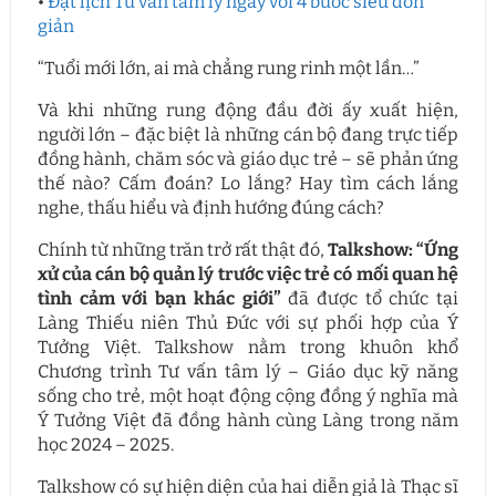
•
Đặt lịch Tư vấn tâm lý ngay với 4 bước siêu đơn
giản
“Tuổi mới lớn, ai mà chẳng rung rinh một lần…”
Và khi những rung động đầu đời ấy xuất hiện,
người lớn – đặc biệt là những cán bộ đang trực tiếp
đồng hành, chăm sóc và giáo dục trẻ – sẽ phản ứng
thế nào? Cấm đoán? Lo lắng? Hay tìm cách lắng
nghe, thấu hiểu và định hướng đúng cách?
Chính từ những trăn trở rất thật đó,
Talkshow: “Ứng
xử của cán bộ quản lý trước việc trẻ có mối quan hệ
tình cảm với bạn khác giới”
đã được tổ chức tại
Làng Thiếu niên Thủ Đức với sự phối hợp của Ý
Tưởng Việt. Talkshow nằm trong khuôn khổ
Chương trình Tư vấn tâm lý – Giáo dục kỹ năng
sống cho trẻ, một hoạt động cộng đồng ý nghĩa mà
Ý Tưởng Việt đã đồng hành cùng Làng trong năm
học 2024 – 2025.
Talkshow có sự hiện diện của hai diễn giả là Thạc sĩ