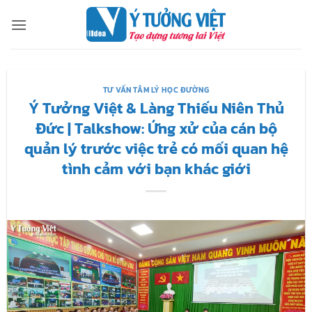
Bỏ
qua
nội
dung
TƯ VẤN TÂM LÝ HỌC ĐƯỜNG
Ý Tưởng Việt & Làng Thiếu Niên Thủ
Đức | Talkshow: Ứng xử của cán bộ
quản lý trước việc trẻ có mối quan hệ
tình cảm với bạn khác giới