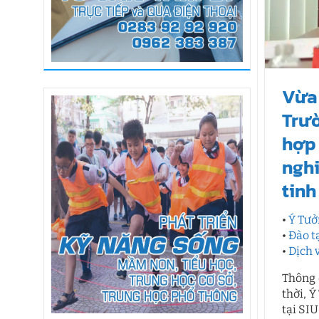
Vừa
Trườ
hợp
nghi
tinh
•
Ý Tư
•
Đào t
•
Dịch 
Thông 
thời, 
tại SI