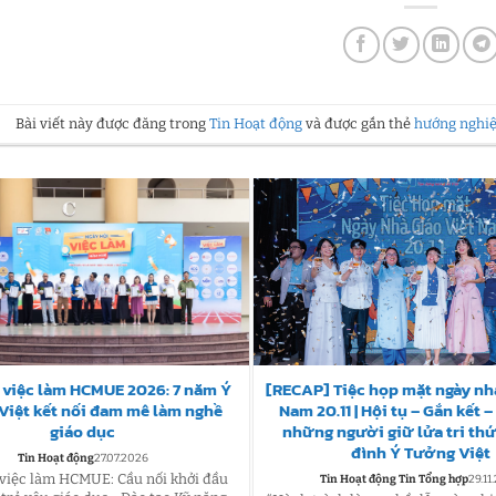
Bài viết này được đăng trong
Tin Hoạt động
và được gắn thẻ
hướng nghi
 việc làm HCMUE 2026: 7 năm Ý
[RECAP] Tiệc họp mặt ngày nhà
Việt kết nối đam mê làm nghề
Nam 20.11 | Hội tụ – Gắn kết 
giáo dục
những người giữ lửa tri thứ
đình Ý Tưởng Việt
Tin Hoạt động
27.07.2026
 việc làm HCMUE: Cầu nối khởi đầu
Tin Hoạt động Tin Tổng hợp
29.11