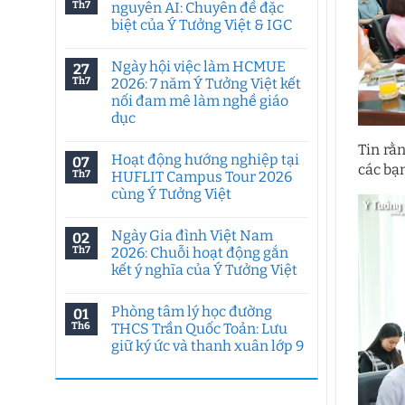
Th7
nguyên AI: Chuyên đề đặc
biệt của Ý Tưởng Việt & IGC
Không
có
Ngày hội việc làm HCMUE
27
bình
luận
Th7
2026: 7 năm Ý Tưởng Việt kết
ở
nối đam mê làm nghề giáo
Tư
duy
dục
sáng
tạo
Không
Tin rằ
trong
có
Hoạt động hướng nghiệp tại
07
kỷ
bình
các bạ
nguyên
luận
Th7
HUFLIT Campus Tour 2026
ở
AI:
cùng Ý Tưởng Việt
Ngày
Chuyên
hội
đề
Không
việc
đặc
có
làm
biệt
Ngày Gia đình Việt Nam
02
bình
HCMUE
của
luận
Th7
2026: Chuỗi hoạt động gắn
2026:
Ý
ở
7
Tưởng
kết ý nghĩa của Ý Tưởng Việt
Hoạt
năm
Việt
động
Ý
Không
&
hướng
Tưởng
có
IGC
nghiệp
Phòng tâm lý học đường
01
Việt
bình
tại
kết
luận
Th6
THCS Trần Quốc Toản: Lưu
HUFLIT
ở
nối
Campus
giữ ký ức và thanh xuân lớp 9
Ngày
đam
Tour
Gia
mê
2026
Không
đình
làm
cùng
có
Việt
nghề
Ý
bình
Nam
giáo
Tưởng
luận