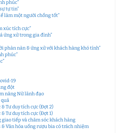
ạnh phúc”
ự tự tin”
ể làm một người chồng tốt”
 xúc tích cực”
 ứng xử trong gia đình”
ời phàn nàn & ứng xử với khách hàng khó tính”
nh phúc”
c”
Covid-19
ung đột
ềm năng Nữ lãnh đạo
u quả
 Tư duy tích cực (Đợt 2)
 Tư duy tích cực (Đợt 1)
 giao tiếp và chăm sóc khách hàng
& Văn hóa uống rượu bia có trách nhiệm