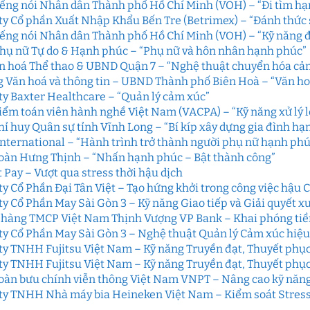
iếng nói Nhân dân Thành phố Hồ Chí Minh (VOH) – “Đi tìm h
ty Cổ phần Xuất Nhập Khẩu Bến Tre (Betrimex) – “Đánh thức s
iếng nói Nhân dân Thành phố Hồ Chí Minh (VOH) – “Kỹ năng đ
hụ nữ Tự do & Hạnh phúc – “Phụ nữ và hôn nhân hạnh phúc”
n hoá Thể thao & UBND Quận 7 – “Nghệ thuật chuyển hóa cảm
 Văn hoá và thông tin – UBND Thành phố Biên Hoà – “Văn hoá
ty Baxter Healthcare – “Quản lý cảm xúc”
iểm toán viên hành nghề Việt Nam (VACPA) – “Kỹ năng xử lý l
hỉ huy Quân sự tỉnh Vĩnh Long – “Bí kíp xây dựng gia đình hạ
International – “Hành trình trở thành người phụ nữ hạnh phú
oàn Hưng Thịnh – “Nhấn hạnh phúc – Bật thành công”
 Pay – Vượt qua stress thời hậu dịch
ty Cổ Phần Đại Tân Việt – Tạo hứng khởi trong công việc hậu 
ty Cổ Phần May Sài Gòn 3 – Kỹ năng Giao tiếp và Giải quyết x
hàng TMCP Việt Nam Thịnh Vượng VP Bank – Khai phóng ti
ty Cổ Phần May Sài Gòn 3 – Nghệ thuật Quản lý Cảm xúc hiệ
ty TNHH Fujitsu Việt Nam – Kỹ năng Truyền đạt, Thuyết phục &
ty TNHH Fujitsu Việt Nam – Kỹ năng Truyền đạt, Thuyết phục &
oàn bưu chính viễn thông Việt Nam VNPT – Nâng cao kỹ năng
ty TNHH Nhà máy bia Heineken Việt Nam – Kiểm soát Stress 