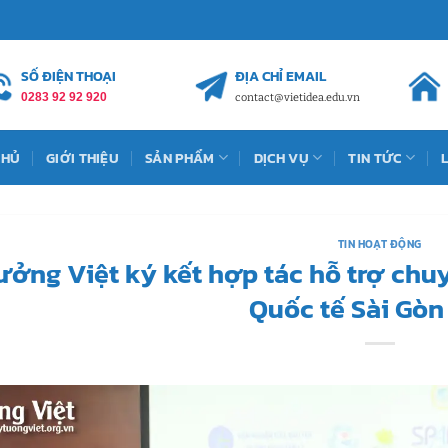
SỐ ĐIỆN THOẠI
ĐỊA CHỈ EMAIL
0283 92 92 920
contact@vietidea.edu.vn
CHỦ
GIỚI THIỆU
SẢN PHẨM
DỊCH VỤ
TIN TỨC
TIN HOẠT ĐỘNG
ưởng Việt ký kết hợp tác hỗ trợ ch
Quốc tế Sài Gòn