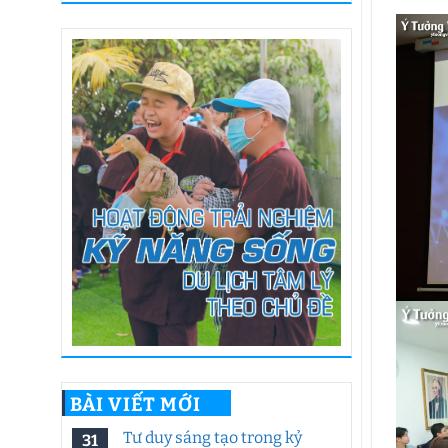
BÀI VIẾT MỚI
Tư duy sáng tạo trong kỷ
31