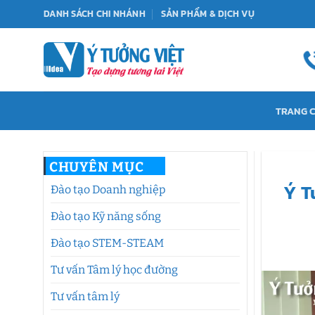
Bỏ
DANH SÁCH CHI NHÁNH
SẢN PHẨM & DỊCH VỤ
qua
nội
dung
TRANG 
CHUYÊN MỤC
Ý T
Đào tạo Doanh nghiệp
Đào tạo Kỹ năng sống
Đào tạo STEM-STEAM
Tư vấn Tâm lý học đường
Tư vấn tâm lý