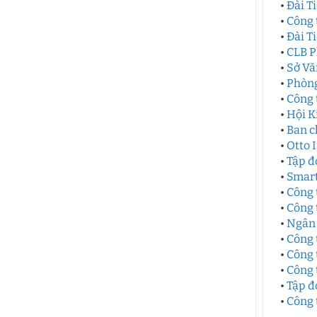
•
Đài T
•
Công 
•
Đài T
•
CLB P
•
Sở Vă
•
Phòng
•
Công 
•
Hội K
•
Ban c
•
Otto 
•
Tập đ
•
Smart
•
Công 
•
Công 
•
Ngân 
•
Công 
•
Công 
•
Công 
•
Tập đ
•
Công 