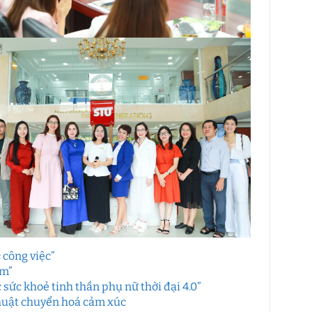
 công việc”
âm”
ức khoẻ tinh thần phụ nữ thời đại 4.0”
huật chuyển hoá cảm xúc