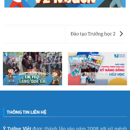
Đào tạo Trường học 2
ĐÀO TẠO TRƯỜNG HỌC 2
ĐÀO TẠO TRƯỜNG HỌC 3
THÔNG TIN LIÊN HỆ
Ý Tưởng Việt
được thành lập vào năm 2008 với sứ mệnh