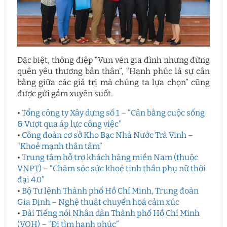
Đặc biệt, thông điệp “Vun vén gia đình nhưng đừng
quên yêu thương bản thân”, “Hạnh phúc là sự cân
bằng giữa các giá trị mà chúng ta lựa chọn” cũng
được gửi gắm xuyên suốt.
•
Tổng công ty Xây dựng số 1 – “Cân bằng cuộc sống
& Vượt qua áp lực công việc”
•
Công đoàn cơ sở Kho Bạc Nhà Nước Trà Vinh –
“Khoẻ mạnh thân tâm”
•
Trung tâm hỗ trợ khách hàng miền Nam (thuộc
VNPT) – “Chăm sóc sức khoẻ tinh thần phụ nữ thời
đại 4.0”
•
Bộ Tư lệnh Thành phố Hồ Chí Minh, Trung đoàn
Gia Định – Nghệ thuật chuyển hoá cảm xúc
•
Đài Tiếng nói Nhân dân Thành phố Hồ Chí Minh
(VOH) – “Đi tìm hạnh phúc”