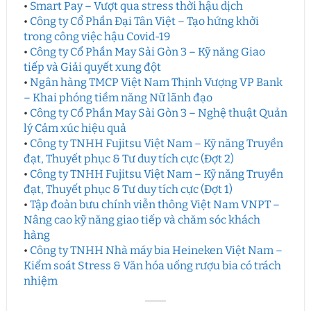
•
Smart Pay – Vượt qua stress thời hậu dịch
•
Công ty Cổ Phần Đại Tân Việt – Tạo hứng khởi
trong công việc hậu Covid-19
•
Công ty Cổ Phần May Sài Gòn 3 – Kỹ năng Giao
tiếp và Giải quyết xung đột
•
Ngân hàng TMCP Việt Nam Thịnh Vượng VP Bank
– Khai phóng tiềm năng Nữ lãnh đạo
•
Công ty Cổ Phần May Sài Gòn 3 – Nghệ thuật Quản
lý Cảm xúc hiệu quả
•
Công ty TNHH Fujitsu Việt Nam – Kỹ năng Truyền
đạt, Thuyết phục & Tư duy tích cực (Đợt 2)
•
Công ty TNHH Fujitsu Việt Nam – Kỹ năng Truyền
đạt, Thuyết phục & Tư duy tích cực (Đợt 1)
•
Tập đoàn bưu chính viễn thông Việt Nam VNPT –
Nâng cao kỹ năng giao tiếp và chăm sóc khách
hàng
•
Công ty TNHH Nhà máy bia Heineken Việt Nam –
Kiểm soát Stress & Văn hóa uống rượu bia có trách
nhiệm