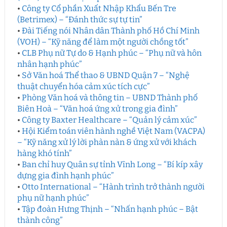
•
Công ty Cổ phần Xuất Nhập Khẩu Bến Tre
(Betrimex) – “Đánh thức sự tự tin”
•
Đài Tiếng nói Nhân dân Thành phố Hồ Chí Minh
(VOH) – “Kỹ năng để làm một người chồng tốt”
•
CLB Phụ nữ Tự do & Hạnh phúc – “Phụ nữ và hôn
nhân hạnh phúc”
•
Sở Văn hoá Thể thao & UBND Quận 7 – “Nghệ
thuật chuyển hóa cảm xúc tích cực”
•
Phòng Văn hoá và thông tin – UBND Thành phố
Biên Hoà – “Văn hoá ứng xử trong gia đình”
•
Công ty Baxter Healthcare – “Quản lý cảm xúc”
•
Hội Kiểm toán viên hành nghề Việt Nam (VACPA)
– “Kỹ năng xử lý lời phàn nàn & ứng xử với khách
hàng khó tính”
•
Ban chỉ huy Quân sự tỉnh Vĩnh Long – “Bí kíp xây
dựng gia đình hạnh phúc”
•
Otto International – “Hành trình trở thành người
phụ nữ hạnh phúc”
•
Tập đoàn Hưng Thịnh – “Nhấn hạnh phúc – Bật
thành công”