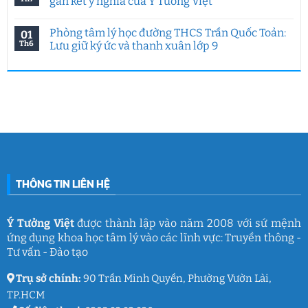
gắn kết ý nghĩa của Ý Tưởng Việt
đề
HCMUE
ở
đặc
2026:
Hoạt
Không
biệt
7
động
có
Phòng tâm lý học đường THCS Trần Quốc Toản:
01
của
năm
hướng
bình
Ý
Ý
nghiệp
luận
Th6
Lưu giữ ký ức và thanh xuân lớp 9
Tưởng
Tưởng
tại
ở
Việt
Việt
HUFLIT
Ngày
Không
&
kết
Campus
Gia
có
IGC
nối
Tour
đình
bình
đam
2026
Việt
luận
mê
cùng
Nam
ở
làm
Ý
2026:
Phòng
nghề
Tưởng
Chuỗi
tâm
giáo
Việt
hoạt
lý
dục
động
học
gắn
đường
kết
THCS
ý
Trần
nghĩa
Quốc
của
Toản:
THÔNG TIN LIÊN HỆ
Ý
Lưu
Tưởng
giữ
Việt
ký
ức
và
Ý Tưởng Việt
được thành lập vào năm 2008 với sứ mệnh
thanh
ứng dụng khoa học tâm lý vào các lĩnh vực: Truyền thông -
xuân
lớp
Tư vấn - Đào tạo
9
Trụ sở chính:
90 Trần Minh Quyền, Phường Vườn Lài,
TP.HCM