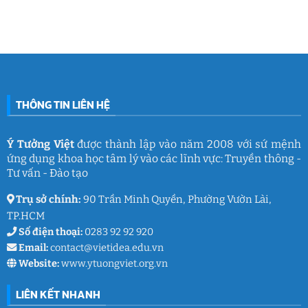
đam
2026
Việt
luận
mê
cùng
Nam
ở
làm
Ý
2026:
Phòng
nghề
Tưởng
Chuỗi
tâm
giáo
Việt
hoạt
lý
dục
động
học
gắn
đường
kết
THCS
ý
Trần
nghĩa
Quốc
của
Toản:
THÔNG TIN LIÊN HỆ
Ý
Lưu
Tưởng
giữ
Việt
ký
ức
và
Ý Tưởng Việt
được thành lập vào năm 2008 với sứ mệnh
thanh
ứng dụng khoa học tâm lý vào các lĩnh vực: Truyền thông -
xuân
lớp
Tư vấn - Đào tạo
9
Trụ sở chính:
90 Trần Minh Quyền, Phường Vườn Lài,
TP.HCM
Số điện thoại:
0283 92 92 920
Email:
contact@vietidea.edu.vn
Website:
www.ytuongviet.org.vn
LIÊN KẾT NHANH