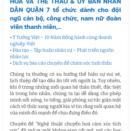
HÓA VÀ THỂ THAO & ỦY BAN NHÂN
DÂN QUẬN 7 tổ chức dành cho đội
ngũ cán bộ, công chức, nam nữ đoàn
viên thanh niên,…
•
Ý Tưởng Việt – 10 Năm Đồng hành cùng doanh
nghiệp Việt
•
Đào tạo – Tập huấn nhân sự – Phát triển nguồn
nhân lực
•
Dịch vụ báo cáo chuyên đề chăm sóc tinh thần
Chúng ta thường có xu hướng thể hiện sự vui vẻ,
lịch thiệp để tạo dấu ấn tốt với người lạ. Tuy nhiên,
khi ở trong những mối quan hệ thân thiết, đặc biệt
là trong hôn nhân, chúng ta lại dễ dàng cho phép
mình nổi nóng, to tiếng, giải phóng sự tức giận một
cách vô thức sang người kia vì tin rằng mối quan hệ
của mình đủ mạnh để chịu đựng điều đó.
Chuyên đề “Nghệ thuật chuyển hoá cảm xúc tích
cực” đã mở ra một không gian cởi mở, nơi các học