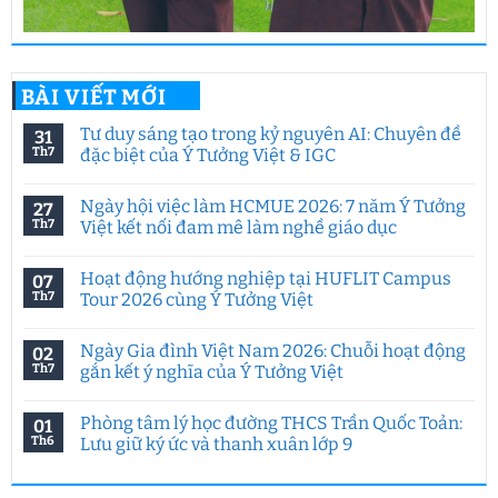
BÀI VIẾT MỚI
Tư duy sáng tạo trong kỷ nguyên AI: Chuyên đề
31
Th7
đặc biệt của Ý Tưởng Việt & IGC
Không
có
Ngày hội việc làm HCMUE 2026: 7 năm Ý Tưởng
27
bình
luận
Th7
Việt kết nối đam mê làm nghề giáo dục
ở
Tư
Không
duy
có
Hoạt động hướng nghiệp tại HUFLIT Campus
07
sáng
bình
tạo
luận
Th7
Tour 2026 cùng Ý Tưởng Việt
trong
ở
kỷ
Ngày
Không
nguyên
hội
có
Ngày Gia đình Việt Nam 2026: Chuỗi hoạt động
02
AI:
việc
bình
Chuyên
làm
luận
Th7
gắn kết ý nghĩa của Ý Tưởng Việt
đề
HCMUE
ở
đặc
2026:
Hoạt
Không
biệt
7
động
có
Phòng tâm lý học đường THCS Trần Quốc Toản:
01
của
năm
hướng
bình
Ý
Ý
nghiệp
luận
Th6
Lưu giữ ký ức và thanh xuân lớp 9
Tưởng
Tưởng
tại
ở
Việt
Việt
HUFLIT
Ngày
Không
&
kết
Campus
Gia
có
IGC
nối
Tour
đình
bình