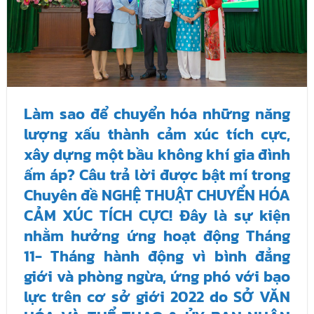
Làm sao để chuyển hóa những năng
lượng xấu thành cảm xúc tích cực,
xây dựng một bầu không khí gia đình
ấm áp? Câu trả lời được bật mí trong
Chuyên đề NGHỆ THUẬT CHUYỂN HÓA
CẢM XÚC TÍCH CỰC! Đây là sự kiện
nhằm hưởng ứng hoạt động Tháng
11- Tháng hành động vì bình đẳng
giới và phòng ngừa, ứng phó với bạo
lực trên cơ sở giới 2022 do SỞ VĂN