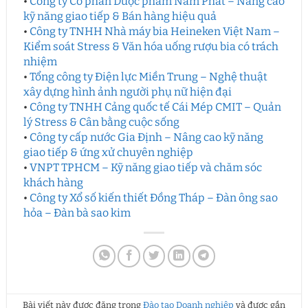
•
Công ty Cổ phần Dược phẩm Năm Phát – Nâng cao
kỹ năng giao tiếp & Bán hàng hiệu quả
•
Công ty TNHH Nhà máy bia Heineken Việt Nam –
Kiểm soát Stress & Văn hóa uống rượu bia có trách
nhiệm
•
Tổng công ty Điện lực Miền Trung – Nghệ thuật
xây dựng hình ảnh người phụ nữ hiện đại
•
Công ty TNHH Cảng quốc tế Cái Mép CMIT – Quản
lý Stress & Cân bằng cuộc sống
•
Công ty cấp nước Gia Định – Nâng cao kỹ năng
giao tiếp & ứng xử chuyên nghiệp
•
VNPT TPHCM – Kỹ năng giao tiếp và chăm sóc
khách hàng
•
Công ty Xổ số kiến thiết Đồng Tháp – Đàn ông sao
hỏa – Đàn bà sao kim
Bài viết này được đăng trong
Đào tạo Doanh nghiệp
và được gắn