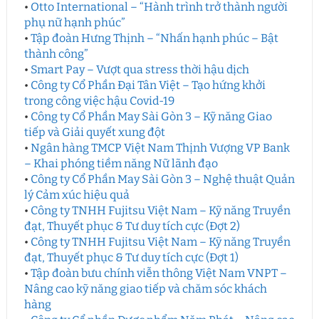
•
Otto International – “Hành trình trở thành người
phụ nữ hạnh phúc”
•
Tập đoàn Hưng Thịnh – “Nhấn hạnh phúc – Bật
thành công”
•
Smart Pay – Vượt qua stress thời hậu dịch
•
Công ty Cổ Phần Đại Tân Việt – Tạo hứng khởi
trong công việc hậu Covid-19
•
Công ty Cổ Phần May Sài Gòn 3 – Kỹ năng Giao
tiếp và Giải quyết xung đột
•
Ngân hàng TMCP Việt Nam Thịnh Vượng VP Bank
– Khai phóng tiềm năng Nữ lãnh đạo
•
Công ty Cổ Phần May Sài Gòn 3 – Nghệ thuật Quản
lý Cảm xúc hiệu quả
•
Công ty TNHH Fujitsu Việt Nam – Kỹ năng Truyền
đạt, Thuyết phục & Tư duy tích cực (Đợt 2)
•
Công ty TNHH Fujitsu Việt Nam – Kỹ năng Truyền
đạt, Thuyết phục & Tư duy tích cực (Đợt 1)
•
Tập đoàn bưu chính viễn thông Việt Nam VNPT –
Nâng cao kỹ năng giao tiếp và chăm sóc khách
hàng