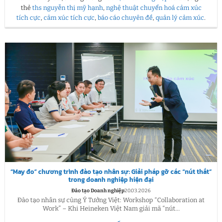
thẻ
ths nguyễn thị mỹ hạnh
,
nghệ thuật chuyển hoá cảm xúc
tích cực
,
cảm xúc tích cực
,
báo cáo chuyên đề
,
quản lý cảm xúc
.
“May đo” chương trình đào tạo nhân sự: Giải pháp gỡ các “nút thắt”
trong doanh nghiệp hiện đại
Đào tạo Doanh nghiệp
20.03.2026
Đào tạo nhân sự cùng Ý Tưởng Việt: Workshop “Collaboration at
Work” – Khi Heineken Việt Nam giải mã “nút...