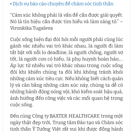
•
Dịch vụ báo cáo chuyên đề chăm sóc tinh thần
“Cảm xúc không phải là vấn đề cần được giải quyết.
Nó là tín hiệu cần được tìm hiểu và làm sáng tỏ.” –
Vironkika Tugaleva
Cuộc sống hiện đại đòi hỏi mỗi người phải cùng lúc
gánh vác nhiều vai trò khác nhau, là người đi làm
tất bật với nỗi lo deadline, là người chồng, người vợ
tốt, là người con có hiếu, là phụ huynh hoàn hảo,…
Áp lực từ nhiều vai trò khác nhau trong cuộc sống
đôi khi khiến chúng ta đôi khi không tránh khỏi
những cảm xúc tiêu cực. Nếu không biết cách quản
lý và cân bằng những cảm xúc này, chúng ta dễ có
những hành động nóng vội, khó kiểm soát hậu quả,
ảnh hưởng đến công việc và các mối quan hệ trong
cuộc sống.
Đến cùng Công ty BAXTER HEALTHCARE trong một
ngày thật đẹp trời, Trung tâm Đào tạo và Chăm sóc
tinh thần Ý Tưởng Việt rất vui khi được đồng hành