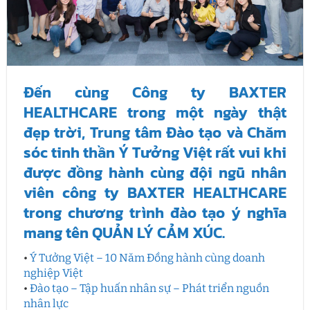
Đến cùng Công ty BAXTER
HEALTHCARE trong một ngày thật
đẹp trời, Trung tâm Đào tạo và Chăm
sóc tinh thần Ý Tưởng Việt rất vui khi
được đồng hành cùng đội ngũ nhân
viên công ty BAXTER HEALTHCARE
trong chương trình đào tạo ý nghĩa
mang tên QUẢN LÝ CẢM XÚC.
•
Ý Tưởng Việt – 10 Năm Đồng hành cùng doanh
nghiệp Việt
•
Đào tạo – Tập huấn nhân sự – Phát triển nguồn
nhân lực