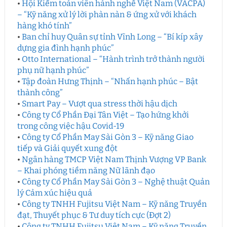
•
Hội Kiểm toán viên hành nghề Việt Nam (VACPA)
– “Kỹ năng xử lý lời phàn nàn & ứng xử với khách
hàng khó tính”
•
Ban chỉ huy Quân sự tỉnh Vĩnh Long – “Bí kíp xây
dựng gia đình hạnh phúc”
•
Otto International – “Hành trình trở thành người
phụ nữ hạnh phúc”
•
Tập đoàn Hưng Thịnh – “Nhấn hạnh phúc – Bật
thành công”
•
Smart Pay – Vượt qua stress thời hậu dịch
•
Công ty Cổ Phần Đại Tân Việt – Tạo hứng khởi
trong công việc hậu Covid-19
•
Công ty Cổ Phần May Sài Gòn 3 – Kỹ năng Giao
tiếp và Giải quyết xung đột
•
Ngân hàng TMCP Việt Nam Thịnh Vượng VP Bank
– Khai phóng tiềm năng Nữ lãnh đạo
•
Công ty Cổ Phần May Sài Gòn 3 – Nghệ thuật Quản
lý Cảm xúc hiệu quả
•
Công ty TNHH Fujitsu Việt Nam – Kỹ năng Truyền
đạt, Thuyết phục & Tư duy tích cực (Đợt 2)
•
Công ty TNHH Fujitsu Việt Nam – Kỹ năng Truyền