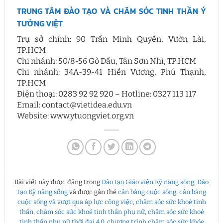
TRUNG TÂM ĐÀO TẠO VÀ CHĂM SÓC TINH THẦN Ý
TƯỞNG VIỆT
Trụ sở chính: 90 Trần Minh Quyền, Vườn Lài,
TP.HCM
Chi nhánh: 50/8-56 Gò Dầu, Tân Sơn Nhì, TP.HCM
Chi nhánh: 34A-39-41 Hiền Vương, Phú Thạnh,
TP.HCM
Điện thoại: 0283 92 92 920 – Hotline: 0327 113 117
Email: contact@vietidea.edu.vn
Website: www.ytuongviet.org.vn
Bài viết này được đăng trong
Đào tạo Giáo viên Kỹ năng sống
,
Đào
tạo Kỹ năng sống
và được gắn thẻ
cân bằng cuộc sống
,
cân bằng
cuộc sống và vượt qua áp lực công việc
,
chăm sóc sức khoẻ tinh
thần
,
chăm sóc sức khoẻ tinh thần phụ nữ
,
chăm sóc sức khoẻ
tinh thần phụ nữ thời đại 4.0
,
chương trình chăm sóc sức khỏe