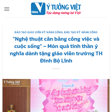
Bỏ
qua
nội
dung
ĐÀO TẠO GIÁO VIÊN KỸ NĂNG SỐNG
,
ĐÀO TẠO KỸ NĂNG SỐNG
“Nghệ thuật cân bằng công việc và
cuộc sống” – Món quà tinh thần ý
nghĩa dành tặng giáo viên trường TH
Đinh Bộ Lĩnh