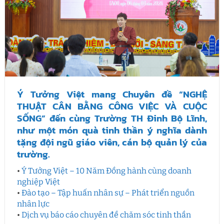
Ý Tưởng Việt mang Chuyên đề “NGHỆ
THUẬT CÂN BẰNG CÔNG VIỆC VÀ CUỘC
SỐNG” đến cùng Trường TH Đinh Bộ Lĩnh,
như một món quà tinh thần ý nghĩa dành
tặng đội ngũ giáo viên, cán bộ quản lý của
trường.
•
Ý Tưởng Việt – 10 Năm Đồng hành cùng doanh
nghiệp Việt
•
Đào tạo – Tập huấn nhân sự – Phát triển nguồn
nhân lực
•
Dịch vụ báo cáo chuyên đề chăm sóc tinh thần