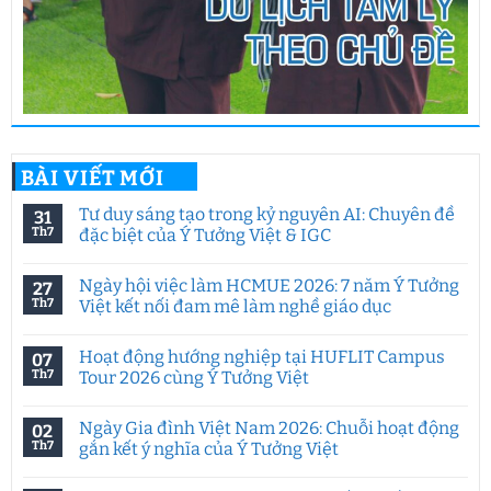
BÀI VIẾT MỚI
Tư duy sáng tạo trong kỷ nguyên AI: Chuyên đề
31
Th7
đặc biệt của Ý Tưởng Việt & IGC
Không
có
Ngày hội việc làm HCMUE 2026: 7 năm Ý Tưởng
27
bình
luận
Th7
Việt kết nối đam mê làm nghề giáo dục
ở
Tư
Không
duy
có
Hoạt động hướng nghiệp tại HUFLIT Campus
07
sáng
bình
tạo
luận
Th7
Tour 2026 cùng Ý Tưởng Việt
trong
ở
kỷ
Ngày
Không
nguyên
hội
có
Ngày Gia đình Việt Nam 2026: Chuỗi hoạt động
02
AI:
việc
bình
Chuyên
làm
luận
Th7
gắn kết ý nghĩa của Ý Tưởng Việt
đề
HCMUE
ở
đặc
2026:
Hoạt
Không
biệt
7
động
có