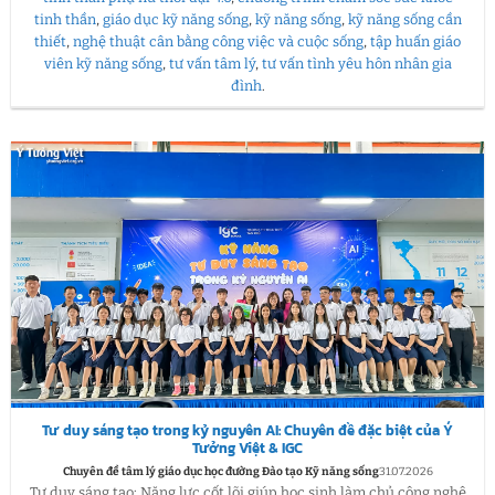
tinh thần
,
giáo dục kỹ năng sống
,
kỹ năng sống
,
kỹ năng sống cần
thiết
,
nghệ thuật cân bằng công việc và cuộc sống
,
tập huấn giáo
viên kỹ năng sống
,
tư vấn tâm lý
,
tư vấn tình yêu hôn nhân gia
đình
.
Tư duy sáng tạo trong kỷ nguyên AI: Chuyên đề đặc biệt của Ý
Tưởng Việt & IGC
Chuyên đề tâm lý giáo dục học đường Đào tạo Kỹ năng sống
31.07.2026
Tư duy sáng tạo: Năng lực cốt lõi giúp học sinh làm chủ công nghệ