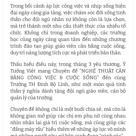
Trong bối cảnh áp lực công việc và nhịp sống hiện
đại ngày càng gia tăng, việc chăm sóc đời sống tinh
thần cho đội ngũ nhân sự không còn là lựa chọn,
mà trở thành một nhu cầu thiết thực của nhiều tổ
chức. Không chỉ trong doanh nghiệp, các trường
học cũng ngày càng quan tâm đến những chương
trình đào tạo giúp giáo viên cân bằng cuộc sống,
duy trì năng lượng tích cực và phát triển bản thân.
Thấu hiểu điều này, trong tháng 3 yêu thương, Ý
Tưởng Việt mang Chuyên đề “NGHỆ THUẬT CÂN
BẰNG CÔNG VIỆC & CUỘC SỐNG” đến cùng
Trường TH Đinh Bộ Lĩnh, như một món quà tinh
thần ý nghĩa dành tặng đội ngũ giáo viên, cán bộ
quản lý của trường.
Chuyên đề không chỉ là một buổi chia sẻ, mà còn là
không gian mở giúp các chị em phụ nữ cùng nhau
nhìn nhận lại giá trị cuộc sống, mà cũng giúp các
“đấng mày rầu” hiểu thêm về những áp lực vô mình
mà những người phụ nữ bên cạnh đang “gánh vác”.