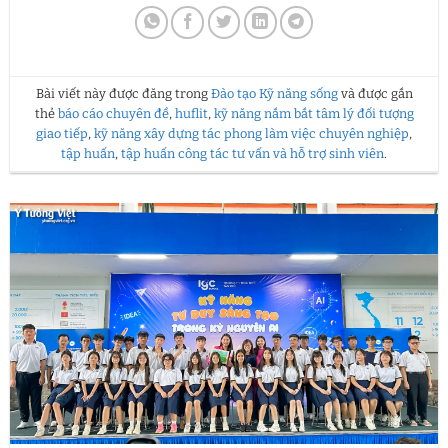
Bài viết này được đăng trong
Đào tạo Kỹ năng sống
và được gắn
thẻ
báo cáo chuyên đề
,
huflit
,
kỹ năng nắm bắt tâm lý đối tượng
giao tiếp
,
kỹ năng xây dựng tác phong làm việc chuyên nghiệp
,
tập huấn
,
tập huấn công tác tư vấn và hỗ trợ sinh viên
.