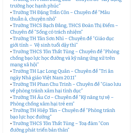
trường học hạnh phúc”
•
Trường TH Đặng Trần Côn – Chuyên đề “Mâu
thuẫn à, chuyện nhỏ”
•
Trường THCS Bạch Đằng, THCS Đoàn Thị Điểm –
Chuyên đề “Sống có trách nhiệm”
•
Trường TH Tân Sơn Nhì – Chuyên đề “Giáo dục
giới tính – Vệ sinh tuổi dậy thì”
•
Trường THCS Tôn Thất Tùng – Chuyên đề “Phòng
chống bạo lực học đường và kỹ năng ứng xử trên
mạng xã hội”
•
Trường TH Lạc Long Quân – Chuyên đề “Tri ân
ngày Nhà giáo Việt Nam 20.11”
•
Trường TH Phan Chu Trinh – Chuyên đề “Giao lưu
về phòng tránh xâm hại tình dục”
•
Trường TH Âu Cơ – Chuyên đề “Kỹ năng tự vệ –
Phòng chống xâm hại trẻ em”
•
Trường TH Hiệp Tân – Chuyên đề “Phòng tránh
bạo lực học đường”
•
Trường THCS Tôn Thất Tùng – Toạ đàm “Con
đường phát triển bản thân”