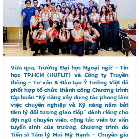
Vừa qua, Trường Đại học Ngoại ngữ – Tin
học TP.HCM (HUFLIT) và Công ty Truyền
thông – Tư vấn & Đào tạo Ý Tưởng Việt đã
phối hợp tổ chức thành công Chương trình
tập huấn “Kỹ năng xây dựng tác phong làm
việc chuyên nghiệp và Kỹ năng nắm bắt
tâm lý đối tượng giao tiếp” dành riêng cho
đội ngũ chuyên viên, cộng tác viên tư vấn
tuyển sinh của trường. Chương trình do
Tiến sĩ Tâm lý Mai Mỹ Hạnh – Chuyên gia