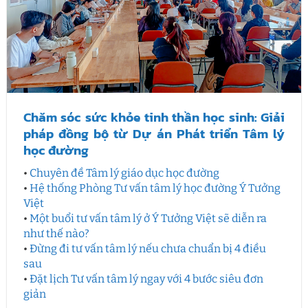
Chăm sóc sức khỏe tinh thần học sinh: Giải
pháp đồng bộ từ Dự án Phát triển Tâm lý
học đường
•
Chuyên đề Tâm lý giáo dục học đường
•
Hệ thống Phòng Tư vấn tâm lý học đường Ý Tưởng
Việt
•
Một buổi tư vấn tâm lý ở Ý Tưởng Việt sẽ diễn ra
như thế nào?
•
Đừng đi tư vấn tâm lý nếu chưa chuẩn bị 4 điều
sau
•
Đặt lịch Tư vấn tâm lý ngay với 4 bước siêu đơn
giản