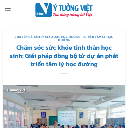
Bỏ
qua
nội
dung
CHUYÊN ĐỀ TÂM LÝ GIÁO DỤC HỌC ĐƯỜNG
,
TƯ VẤN TÂM LÝ HỌC
ĐƯỜNG
Chăm sóc sức khỏe tinh thần học
sinh: Giải pháp đồng bộ từ dự án phát
triển tâm lý học đường