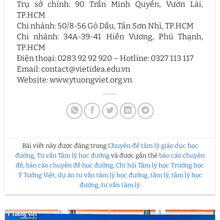
Trụ sở chính: 90 Trần Minh Quyền, Vườn Lài,
TP.HCM
Chi nhánh: 50/8-56 Gò Dầu, Tân Sơn Nhì, TP.HCM
Chi nhánh: 34A-39-41 Hiền Vương, Phú Thạnh,
TP.HCM
Điện thoại: 0283 92 92 920 – Hotline: 0327 113 117
Email: contact@vietidea.edu.vn
Website: www.ytuongviet.org.vn
Bài viết này được đăng trong
Chuyên đề tâm lý giáo dục học
đường
,
Tư vấn Tâm lý học đường
và được gắn thẻ
báo cáo chuyên
đề
,
báo cáo chuyên đề học đường
,
Chi hội Tâm lý học Trường học
Ý Tưởng Việt
,
dự án tư vấn tâm lý học đường
,
tâm lý
,
tâm lý học
đường
,
tư vấn tâm lý
.