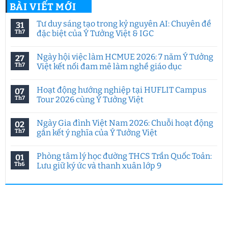
BÀI VIẾT MỚI
Tư duy sáng tạo trong kỷ nguyên AI: Chuyên đề
31
Th7
đặc biệt của Ý Tưởng Việt & IGC
Không
có
Ngày hội việc làm HCMUE 2026: 7 năm Ý Tưởng
27
bình
luận
Th7
Việt kết nối đam mê làm nghề giáo dục
ở
Tư
Không
duy
có
Hoạt động hướng nghiệp tại HUFLIT Campus
07
sáng
bình
tạo
luận
Th7
Tour 2026 cùng Ý Tưởng Việt
trong
ở
kỷ
Ngày
Không
nguyên
hội
có
Ngày Gia đình Việt Nam 2026: Chuỗi hoạt động
02
AI:
việc
bình
Chuyên
làm
luận
Th7
gắn kết ý nghĩa của Ý Tưởng Việt
đề
HCMUE
ở
đặc
2026:
Hoạt
Không
biệt
7
động
có
Phòng tâm lý học đường THCS Trần Quốc Toản:
01
của
năm
hướng
bình
Ý
Ý
nghiệp
luận
Th6
Lưu giữ ký ức và thanh xuân lớp 9
Tưởng
Tưởng
tại
ở
Việt
Việt
HUFLIT
Ngày
Không
&
kết
Campus
Gia
có
IGC
nối
Tour
đình
bình
đam
2026
Việt
luận
mê
cùng
Nam
ở
làm
Ý
2026:
Phòng
nghề
Tưởng
Chuỗi
tâm
giáo
Việt
hoạt
lý