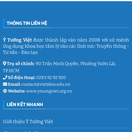
dục
động
học
gắn
đường
kết
THCS
ý
Trần
nghĩa
Quốc
của
Toản:
THÔNG TIN LIÊN HỆ
Ý
Lưu
Tưởng
giữ
Việt
ký
ức
và
Ý Tưởng Việt
được thành lập vào năm 2008 với sứ mệnh
thanh
ứng dụng khoa học tâm lý vào các lĩnh vực: Truyền thông -
xuân
lớp
Tư vấn - Đào tạo
9
Trụ sở chính:
90 Trần Minh Quyền, Phường Vườn Lài,
TP.HCM
Số điện thoại:
0283 92 92 920
Email:
contact@vietidea.edu.vn
Website:
www.ytuongviet.org.vn
LIÊN KẾT NHANH
Giới thiệu Ý Tưởng Việt